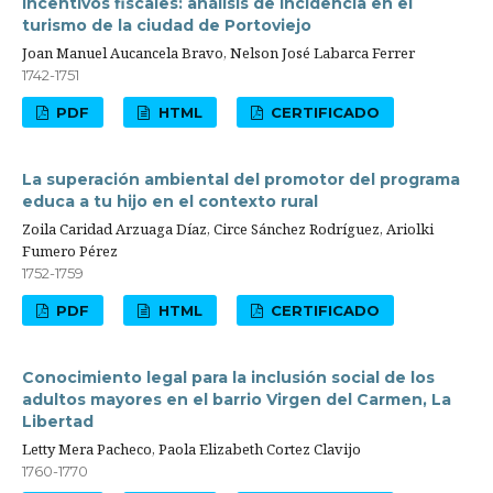
Incentivos fiscales: análisis de incidencia en el
turismo de la ciudad de Portoviejo
Joan Manuel Aucancela Bravo, Nelson José Labarca Ferrer
1742-1751
PDF
HTML
CERTIFICADO
La superación ambiental del promotor del programa
educa a tu hijo en el contexto rural
Zoila Caridad Arzuaga Díaz, Circe Sánchez Rodríguez, Ariolki
Fumero Pérez
1752-1759
PDF
HTML
CERTIFICADO
Conocimiento legal para la inclusión social de los
adultos mayores en el barrio Virgen del Carmen, La
Libertad
Letty Mera Pacheco, Paola Elizabeth Cortez Clavijo
1760-1770