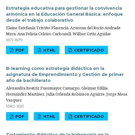
Estrategia educativa para gestionar la convivencia
armónica en la Educación General Básica: enfoque
desde el trabajo colaborativo
Elaine Estefanía Triviño Plasencia, Azucena del Rocío Andrade
Mera, Ana Felicia Celeiro Carbonell, Wilber Ortiz Aguilar
1671-1679
PDF
HTML
CERTIFICADO
B-learning como estrategia didáctica en la
asignatura de Emprendimiento y Gestión de primer
año de bachillerato
Alexandra Beatriz Fuenmayor Camargo, Gleimar Edilia
Hernández Martínez, Julia Orlenda Robinson Aguirre, Jorge Mesa
Vazquez
1680-1691
PDF
HTML
CERTIFICADO
Tratamiento didáctico de la hidroponía en la