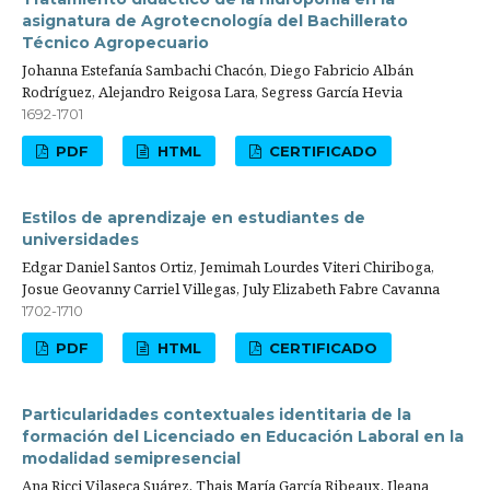
asignatura de Agrotecnología del Bachillerato
Técnico Agropecuario
Johanna Estefanía Sambachi Chacón, Diego Fabricio Albán
Rodríguez, Alejandro Reigosa Lara, Segress García Hevia
1692-1701
PDF
HTML
CERTIFICADO
Estilos de aprendizaje en estudiantes de
universidades
Edgar Daniel Santos Ortiz, Jemimah Lourdes Viteri Chiriboga,
Josue Geovanny Carriel Villegas, July Elizabeth Fabre Cavanna
1702-1710
PDF
HTML
CERTIFICADO
Particularidades contextuales identitaria de la
formación del Licenciado en Educación Laboral en la
modalidad semipresencial
Ana Ricci Vilaseca Suárez, Thais María García Ribeaux, Ileana