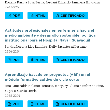
Roxana Karina Sosa Zerna, Jordani Eduardo Sanabria Hinojoza
2243-2253
PDF
HTML
CERTIFICADO
Actitudes profesionales en enfermería hacia el
medio ambiente y desarrollo sostenible: politica
institucional para el Hospital Naval, Guayaquil
Sandra Lorena Ríos Ramírez, Delly Sagastegui Lescano
2254-2264
PDF
HTML
CERTIFICADO
Aprendizaje basado en proyectos (ABP) en el
módulo formativo cultivo de ciclo corto
Ana Esmeralda Bolaños Tenorio, Maryury Liliana Zambrano Pino,
Segress García Hevia
2265-2274
PDF
HTML
CERTIFICADO