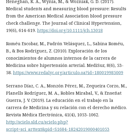
Heneghan, K. A., Wynia, M., & Wozniak, G. D. (2017).
Medical students and measuring blood pressure: Results
from the American Medical Association blood pressure
check challenge. The Journal of Clinical Hypertension,
19(6), 614-619.
https://doi.org/10.1111/jch.13018
Roméu Escobar, M., Padrón Velásquez, L., Sabina Roméu,
B., & Bos Rodríguez, Z. (2010). Exploración de los
conocimientos de alumnos internos de la carrera de
Medicina sobre hipertensión arterial. MediSur, 8(6), 53-
58.
https://www.redalyc.org/articulo.oa?id=180019985009
Serrano Díaz, C. A., Monzón Pérez, M., Zequeira Corzo, M.,
Planells Rodríguez, M. A., Robles Mirabal, V., & Enseñat
Guerra, J. V. (2019). La educación en el trabajo en la
carrera de Medicina y su relación con el derecho médico.
Revista Médica Electrónica, 41(4), 1053-1062.
http://scielo.sld.cu/scielo.php?
script=sci_arttext&pid=S1684-18242019000401053