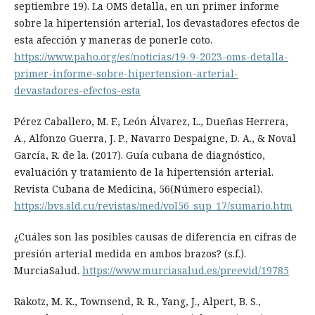
septiembre 19). La OMS detalla, en un primer informe
sobre la hipertensión arterial, los devastadores efectos de
esta afección y maneras de ponerle coto.
https://www.paho.org/es/noticias/19-9-2023-oms-detalla-
primer-informe-sobre-hipertension-arterial-
devastadores-efectos-esta
Pérez Caballero, M. F., León Álvarez, L., Dueñas Herrera,
A., Alfonzo Guerra, J. P., Navarro Despaigne, D. A., & Noval
García, R. de la. (2017). Guía cubana de diagnóstico,
evaluación y tratamiento de la hipertensión arterial.
Revista Cubana de Medicina, 56(Número especial).
https://bvs.sld.cu/revistas/med/vol56_sup_17/sumario.htm
¿Cuáles son las posibles causas de diferencia en cifras de
presión arterial medida en ambos brazos? (s.f.).
MurciaSalud.
https://www.murciasalud.es/preevid/19785
Rakotz, M. K., Townsend, R. R., Yang, J., Alpert, B. S.,