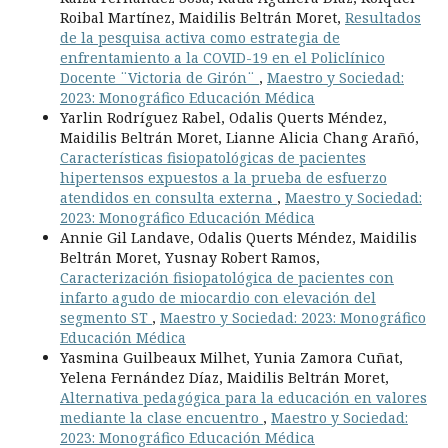
Roibal Martínez, Maidilis Beltrán Moret,
Resultados
de la pesquisa activa como estrategia de
enfrentamiento a la COVID-19 en el Policlínico
Docente ¨Victoria de Girón¨
,
Maestro y Sociedad:
2023: Monográfico Educación Médica
Yarlin Rodríguez Rabel, Odalis Querts Méndez,
Maidilis Beltrán Moret, Lianne Alicia Chang Arañó,
Características fisiopatológicas de pacientes
hipertensos expuestos a la prueba de esfuerzo
atendidos en consulta externa
,
Maestro y Sociedad:
2023: Monográfico Educación Médica
Annie Gil Landave, Odalis Querts Méndez, Maidilis
Beltrán Moret, Yusnay Robert Ramos,
Caracterización fisiopatológica de pacientes con
infarto agudo de miocardio con elevación del
segmento ST
,
Maestro y Sociedad: 2023: Monográfico
Educación Médica
Yasmina Guilbeaux Milhet, Yunia Zamora Cuñat,
Yelena Fernández Díaz, Maidilis Beltrán Moret,
Alternativa pedagógica para la educación en valores
mediante la clase encuentro
,
Maestro y Sociedad:
2023: Monográfico Educación Médica