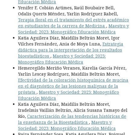
Educación Médica
Yenifer E. Cobián Artimes, Raúl Boubaire Bell,
Odalis Querts Méndez, Yarlin Rodríguez Rabell,
Terapia floral en el tratamiento del estrés académico
en estudiantes de la carrera de Medicina
,
Maestro y
Sociedad: 2023: Monográfico Educación Médica
Katia Aguilera Díaz, Maidilis Beltrán Moret, Igor
Vilches Fernández, Ania de Moya Luna,
Estrategia
didáctica para la interpretación de los resultados
bioestadísticos
,
Maestro y Sociedad: 2023:
Monográfico Educación Médica
Hemeregildo Meriño Veranes, Karelia García Pérez,
Yarlin Lescay Rodríguez, Maidilis Beltrán Moret,
Efectividad de la coloración histoquímica de mucina
en el diagnóstico de las lesiones malignas de la
próstata
,
Maestro y Sociedad: 2023: Monográfico
Educación Médica
Katia Aguilera Díaz, Maidilis Beltrán Moret,
Iradelmis Vaillán Beltrán, Alicia Susana Tamayo del
Río,
Caracterización de las tendencias históricas de
la enseñanza de la Bioestadística
,
Maestro y
Sociedad: 2023: Monográfico Educación Médica
Raiza Fernández Sosa, Katia Aguilera Díaz, Roiquel