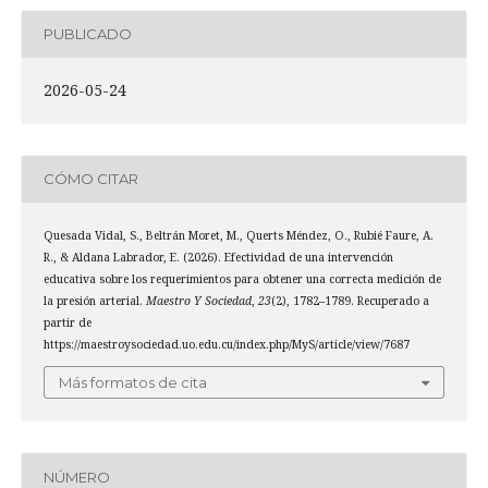
PUBLICADO
2026-05-24
CÓMO CITAR
Quesada Vidal, S., Beltrán Moret, M., Querts Méndez, O., Rubié Faure, A.
R., & Aldana Labrador, E. (2026). Efectividad de una intervención
educativa sobre los requerimientos para obtener una correcta medición de
la presión arterial.
Maestro Y Sociedad
,
23
(2), 1782–1789. Recuperado a
partir de
https://maestroysociedad.uo.edu.cu/index.php/MyS/article/view/7687
Más formatos de cita
NÚMERO