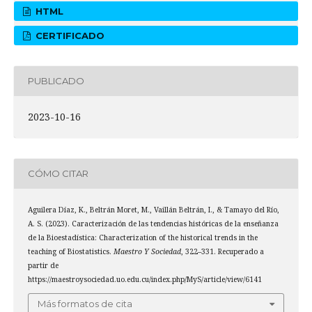
HTML
CERTIFICADO
PUBLICADO
2023-10-16
CÓMO CITAR
Aguilera Díaz, K., Beltrán Moret, M., Vaillán Beltrán, I., & Tamayo del Río,
A. S. (2023). Caracterización de las tendencias históricas de la enseñanza
de la Bioestadística: Characterization of the historical trends in the
teaching of Biostatistics.
Maestro Y Sociedad
, 322–331. Recuperado a
partir de
https://maestroysociedad.uo.edu.cu/index.php/MyS/article/view/6141
Más formatos de cita