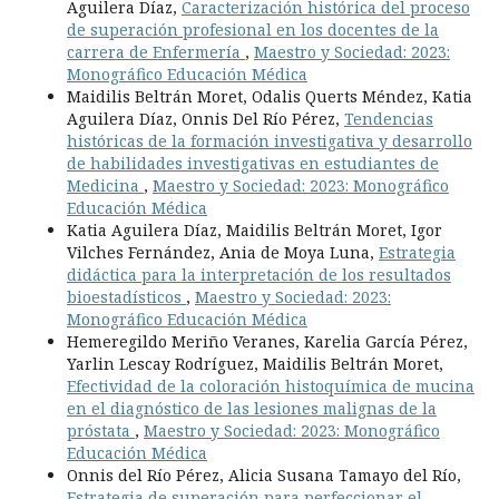
Aguilera Díaz,
Caracterización histórica del proceso
de superación profesional en los docentes de la
carrera de Enfermería
,
Maestro y Sociedad: 2023:
Monográfico Educación Médica
Maidilis Beltrán Moret, Odalis Querts Méndez, Katia
Aguilera Díaz, Onnis Del Río Pérez,
Tendencias
históricas de la formación investigativa y desarrollo
de habilidades investigativas en estudiantes de
Medicina
,
Maestro y Sociedad: 2023: Monográfico
Educación Médica
Katia Aguilera Díaz, Maidilis Beltrán Moret, Igor
Vilches Fernández, Ania de Moya Luna,
Estrategia
didáctica para la interpretación de los resultados
bioestadísticos
,
Maestro y Sociedad: 2023:
Monográfico Educación Médica
Hemeregildo Meriño Veranes, Karelia García Pérez,
Yarlin Lescay Rodríguez, Maidilis Beltrán Moret,
Efectividad de la coloración histoquímica de mucina
en el diagnóstico de las lesiones malignas de la
próstata
,
Maestro y Sociedad: 2023: Monográfico
Educación Médica
Onnis del Río Pérez, Alicia Susana Tamayo del Río,
Estrategia de superación para perfeccionar el