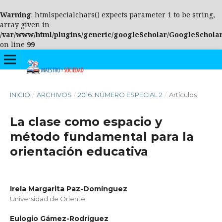
Warning
: htmlspecialchars() expects parameter 1 to be string,
array given in
/var/www/html/plugins/generic/googleScholar/GoogleScholar
on line
99
INICIO
/
ARCHIVOS
/
2016: NÚMERO ESPECIAL 2
/
Artículos
La clase como espacio y
método fundamental para la
orientación educativa
Irela Margarita Paz-Domínguez
Universidad de Oriente
Eulogio Gámez-Rodríguez