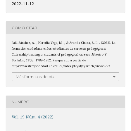
2022-11-12
CÓMO CITAR
Palú-Sánchez, A. ., Heredia-Vega, M. ., & Aranda-Cintra, B. L. . (2022). La
formación ciudadana en los estudiantes de carreras pedagógicas:
Citizenship training in students of pedagogical careers.
Maestro Y
Sociedad
,
19
(4), 1789–1802. Recuperado a partir de
https://maestroysociedad.uo.edu.cu/index.php/MyS/article/view/5757
Más formatos de cita
NÚMERO
Vol. 19 Núm. 4 (2022)