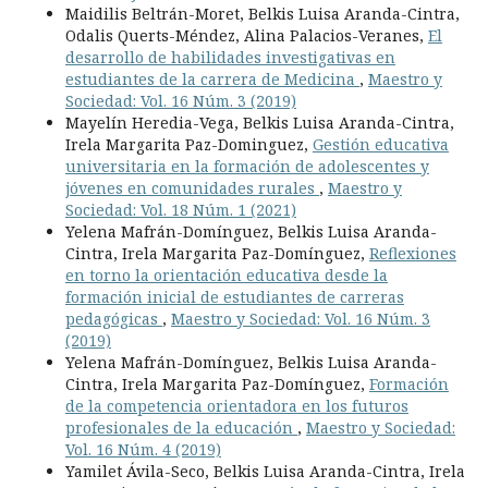
Maidilis Beltrán-Moret, Belkis Luisa Aranda-Cintra,
Odalis Querts-Méndez, Alina Palacios-Veranes,
El
desarrollo de habilidades investigativas en
estudiantes de la carrera de Medicina
,
Maestro y
Sociedad: Vol. 16 Núm. 3 (2019)
Mayelín Heredia-Vega, Belkis Luisa Aranda-Cintra,
Irela Margarita Paz-Dominguez,
Gestión educativa
universitaria en la formación de adolescentes y
jóvenes en comunidades rurales
,
Maestro y
Sociedad: Vol. 18 Núm. 1 (2021)
Yelena Mafrán-Domínguez, Belkis Luisa Aranda-
Cintra, Irela Margarita Paz-Domínguez,
Reflexiones
en torno la orientación educativa desde la
formación inicial de estudiantes de carreras
pedagógicas
,
Maestro y Sociedad: Vol. 16 Núm. 3
(2019)
Yelena Mafrán-Domínguez, Belkis Luisa Aranda-
Cintra, Irela Margarita Paz-Domínguez,
Formación
de la competencia orientadora en los futuros
profesionales de la educación
,
Maestro y Sociedad:
Vol. 16 Núm. 4 (2019)
Yamilet Ávila-Seco, Belkis Luisa Aranda-Cintra, Irela