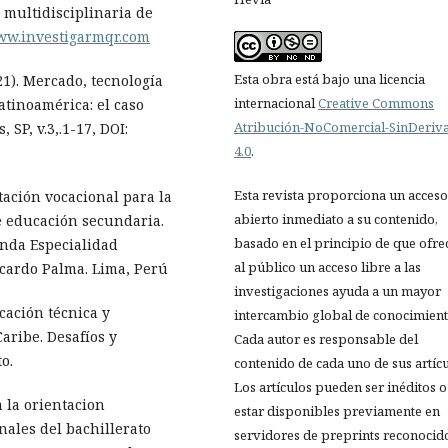
a multidisciplinaria de
www.investigarmqr.com
Esta obra está bajo una licencia
21). Mercado, tecnología
internacional
Creative Commons
atinoamérica: el caso
Atribución-NoComercial-SinDeriv
SP, v.3,.1-17, DOI:
4.0
.
Esta revista proporciona un acceso
ntación vocacional para la
abierto inmediato a su contenido,
e educación secundaria.
basado en el principio de que ofre
unda Especialidad
al público un acceso libre a las
icardo Palma. Lima, Perú
investigaciones ayuda a un mayor
ucación técnica y
intercambio global de conocimient
aribe. Desafíos y
Cada autor es responsable del
o.
contenido de cada uno de sus artícu
Los artículos pueden ser inéditos o
a la orientacion
estar disponibles previamente en
nales del bachillerato
servidores de preprints reconocid