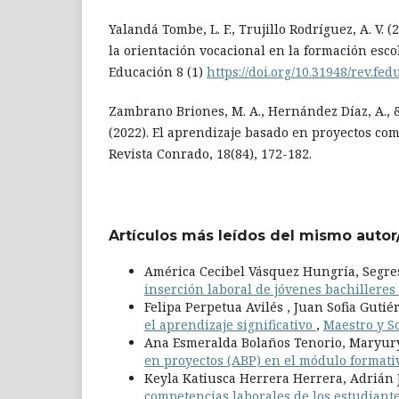
Yalandá Tombe, L. F., Trujillo Rodríguez, A. V. 
la orientación vocacional en la formación esco
Educación 8 (1)
https://doi.org/10.31948/rev.fe
Zambrano Briones, M. A., Hernández Díaz, A., 
(2022). El aprendizaje basado en proyectos como
Revista Conrado, 18(84), 172-182.
Artículos más leídos del mismo autor
América Cecibel Vásquez Hungría, Segre
inserción laboral de jóvenes bachilleres
Felipa Perpetua Avilés , Juan Sofia Gutié
el aprendizaje significativo
,
Maestro y So
Ana Esmeralda Bolaños Tenorio, Maryury
en proyectos (ABP) en el módulo formativ
Keyla Katiusca Herrera Herrera, Adrián 
competencias laborales de los estudiante