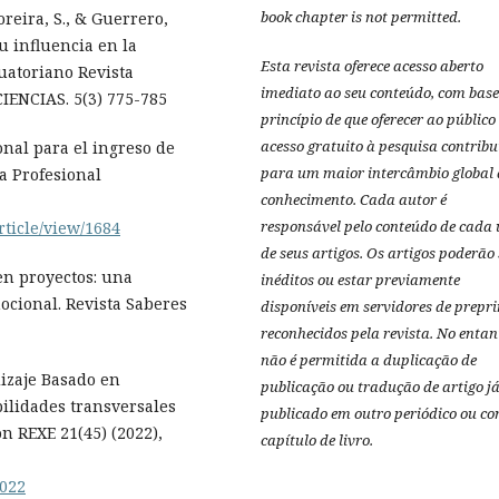
book chapter is not permitted.
reira, S., & Guerrero,
su influencia en la
Esta revista oferece acesso aberto
cuatoriano Revista
imediato ao seu conteúdo, com base
CIENCIAS. 5(3) 775-785
princípio de que oferecer ao público
acesso gratuito à pesquisa contribu
ional para el ingreso de
para um maior intercâmbio global 
ra Profesional
conhecimento.
Cada autor é
responsável pelo conteúdo de cada
rticle/view/1684
de seus artigos.
Os artigos poderão 
en proyectos: una
inéditos ou estar previamente
ocional. Revista Saberes
disponíveis em servidores de prepri
reconhecidos pela revista.
No entan
não é permitida a duplicação de
dizaje Basado en
publicação ou tradução de artigo j
bilidades transversales
publicado em outro periódico ou c
n REXE 21(45) (2022),
capítulo de livro.
.022