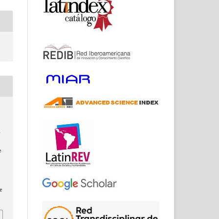
a
e
a
e