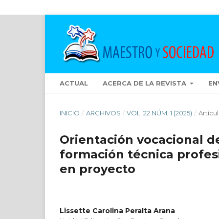
ACTUAL
ACERCA DE LA REVISTA
EN
INICIO
/
ARCHIVOS
/
VOL. 22 NÚM. 1 (2025)
/
Artícu
Orientación vocacional de
formación técnica profes
en proyecto
Lissette Carolina Peralta Arana