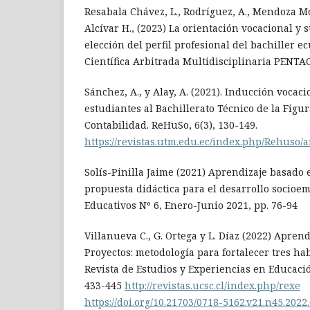
Resabala Chávez, L., Rodríguez, A., Mendoza Mo
Alcívar H., (2023) La orientación vocacional y 
elección del perfil profesional del bachiller e
Científica Arbitrada Multidisciplinaria PENTA
Sánchez, A., y Alay, A. (2021). Inducción vocac
estudiantes al Bachillerato Técnico de la Figu
Contabilidad. ReHuSo, 6(3), 130-149.
https://revistas.utm.edu.ec/index.php/Rehuso/a
Solís-Pinilla Jaime (2021) Aprendizaje basado 
propuesta didáctica para el desarrollo socioem
Educativos Nº 6, Enero-Junio 2021, pp. 76-94
Villanueva C., G. Ortega y L. Díaz (2022) Apren
Proyectos: metodología para fortalecer tres ha
Revista de Estudios y Experiencias en Educació
433-445
http://revistas.ucsc.cl/index.php/rexe
https://doi.org/10.21703/0718-5162.v21.n45.2022