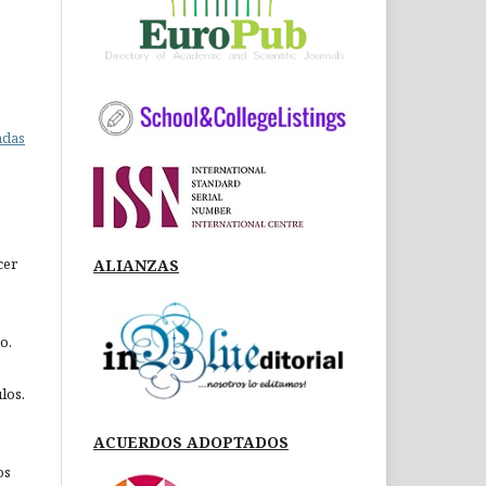
adas
cer
ALIANZAS
o.
los.
ACUERDOS ADOPTADOS
os