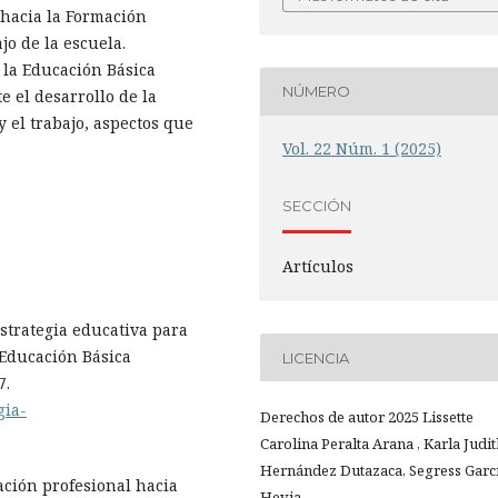
 hacia la Formación
jo de la escuela.
 la Educación Básica
NÚMERO
e el desarrollo de la
y el trabajo, aspectos que
Vol. 22 Núm. 1 (2025)
SECCIÓN
Artículos
Estrategia educativa para
 Educación Básica
LICENCIA
7.
gia-
Derechos de autor 2025 Lissette
Carolina Peralta Arana , Karla Judi
Hernández Dutazaca, Segress Garc
ación profesional hacia
Hevia