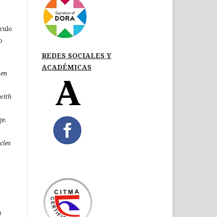
ículo
o
REDES SOCIALES Y
ACADÉMICAS
pen
 with
ge.
icles
a