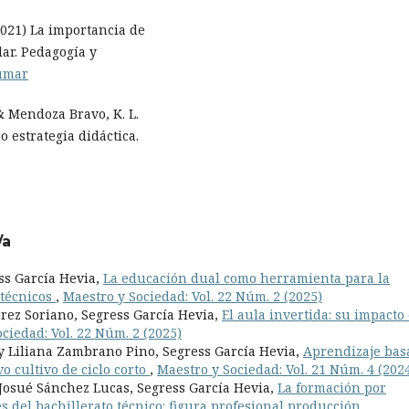
(2021) La importancia de
lar. Pedagogía y
dumar
& Mendoza Bravo, K. L.
 estrategia didáctica.
/a
ss García Hevia,
La educación dual como herramienta para la
 técnicos
,
Maestro y Sociedad: Vol. 22 Núm. 2 (2025)
rrez Soriano, Segress García Hevia,
El aula invertida: su impacto
ciedad: Vol. 22 Núm. 2 (2025)
 Liliana Zambrano Pino, Segress García Hevia,
Aprendizaje bas
o cultivo de ciclo corto
,
Maestro y Sociedad: Vol. 21 Núm. 4 (202
Josué Sánchez Lucas, Segress García Hevia,
La formación por
s del bachillerato técnico: figura profesional producción