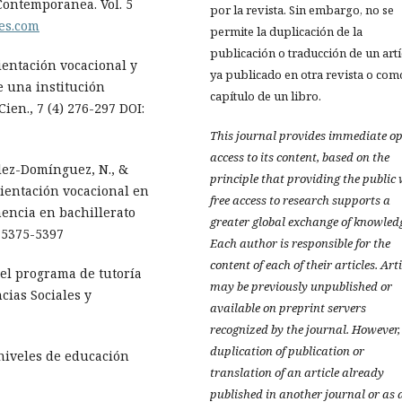
 Contemporanea. Vol. 5
por la revista. Sin embargo, no se
des.com
permite la duplicación de la
publicación o traducción de un art
rientación vocacional y
ya publicado en otra revista o com
e una institución
capítulo de un libro.
ien., 7 (4) 276-297 DOI:
This journal provides immediate o
access to its content, based on the
ález-Domínguez, N., &
principle that providing the public
rientación vocacional en
free access to research supports a
encia en bachillerato
greater global exchange of knowled
, 5375-5397
Each author is responsible for the
content of each of their articles. Art
 el programa de tutoría
may be previously unpublished or
cias Sociales y
available on preprint servers
recognized by the journal. However,
duplication of publication or
 niveles de educación
translation of an article already
published in another journal or as 