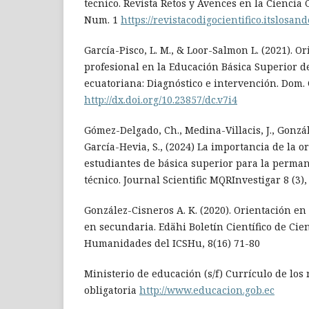
tecnico. Revista Retos y Avences en la Ciencia
Num. 1
https://revistacodigocientifico.itslosan
García-Pisco, L. M., & Loor-Salmon L. (2021). O
profesional en la Educación Básica Superior d
ecuatoriana: Diagnóstico e intervención. Dom. C
http://dx.doi.org/10.23857/dc.v7i4
Gómez-Delgado, Ch., Medina-Villacis, J., Gonz
García-Hevia, S., (2024) La importancia de la o
estudiantes de básica superior para la perman
técnico. Journal Scientific MQRInvestigar 8 (3)
González-Cisneros A. K. (2020). Orientación en
en secundaria. Edähi Boletín Científico de Cien
Humanidades del ICSHu, 8(16) 71-80
Ministerio de educación (s/f) Currículo de los
obligatoria
http://www.educacion.gob.ec