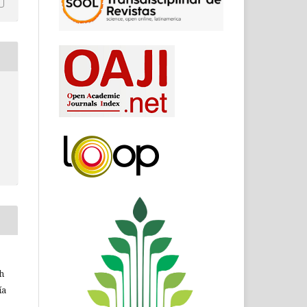
th
ía