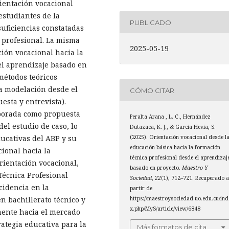
ientación vocacional
estudiantes de la
PUBLICADO
uficiencias constatadas
o profesional. La misma
2025-05-19
ión vocacional hacia la
el aprendizaje basado en
 métodos teóricos
la modelación desde el
CÓMO CITAR
esta y entrevista).
laborada como propuesta
Peralta Arana , L. C., Hernández
el estudio de caso, lo
Dutazaca, K. J., & García Hevia, S.
ucativas del ABP y su
(2025). Orientación vocacional desde l
educación básica hacia la formación
cional hacia la
técnica profesional desde el aprendizaj
rientación vocacional,
basado en proyecto.
Maestro Y
Técnica Profesional
Sociedad
,
22
(1), 712–721. Recuperado 
cidencia en la
partir de
en bachillerato técnico y
https://maestroysociedad.uo.edu.cu/ind
x.php/MyS/article/view/6848
mente hacia el mercado
ategia educativa para la
Más formatos de cita