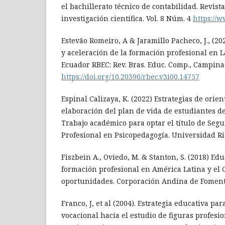
el bachillerato técnico de contabilidad. Revist
investigación científica. Vol. 8 Núm. 4
https://
Estevão Romeiro, A & Jaramillo Pacheco, J., (20
y aceleración de la formación profesional en L
Ecuador RBEC: Rev. Bras. Educ. Comp., Campinas, 
https://doi.org/10.20396/rbec.v3i00.14757
Espinal Calizaya, K. (2022) Estrategias de orie
elaboración del plan de vida de estudiantes d
Trabajo académico para optar el título de Seg
Profesional en Psicopedagogía. Universidad R
Fiszbein A., Oviedo, M. & Stanton, S. (2018) Ed
formación profesional en América Latina y el C
oportunidades. Corporación Andina de Foment
Franco, J, et al (2004). Estrategia educativa par
vocacional hacia el estudio de figuras profesio