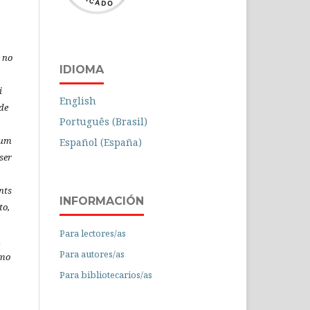
 no
IDIOMA
i
English
de
Português (Brasil)
 um
Español (España)
ser
nts
INFORMACIÓN
to,
Para lectores/as
á
Para autores/as
omo
Para bibliotecarios/as