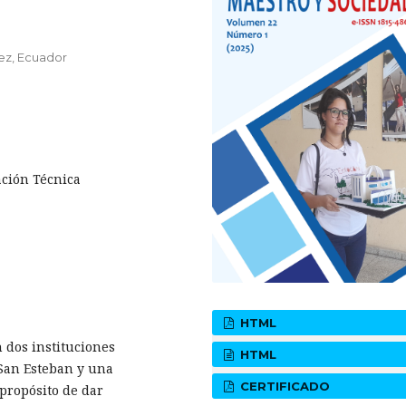
ez, Ecuador
ación Técnica
HTML
n dos instituciones
HTML
 San Esteban y una
CERTIFICADO
 propósito de dar