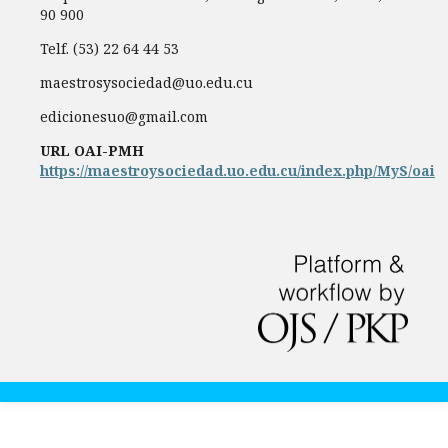
90 900
Telf. (53) 22 64 44 53
maestrosysociedad@uo.edu.cu
edicionesuo@gmail.com
URL OAI-PMH
https://maestroysociedad.uo.edu.cu/index.php/MyS/oai