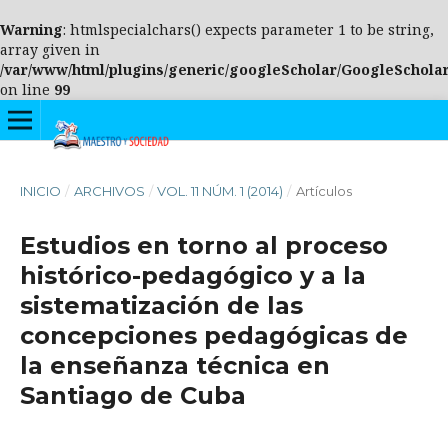
Warning
: htmlspecialchars() expects parameter 1 to be string,
array given in
/var/www/html/plugins/generic/googleScholar/GoogleScholar
on line
99
INICIO
/
ARCHIVOS
/
VOL. 11 NÚM. 1 (2014)
/
Artículos
Estudios en torno al proceso
histórico-pedagógico y a la
sistematización de las
concepciones pedagógicas de
la enseñanza técnica en
Santiago de Cuba