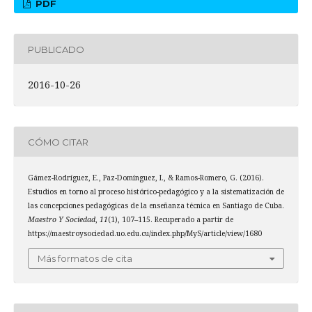
PDF
PUBLICADO
2016-10-26
CÓMO CITAR
Gámez-Rodríguez, E., Paz-Domínguez, I., & Ramos-Romero, G. (2016).
Estudios en torno al proceso histórico-pedagógico y a la sistematización de
las concepciones pedagógicas de la enseñanza técnica en Santiago de Cuba.
Maestro Y Sociedad
,
11
(1), 107–115. Recuperado a partir de
https://maestroysociedad.uo.edu.cu/index.php/MyS/article/view/1680
Más formatos de cita