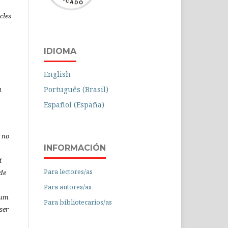
icles
IDIOMA
English
a
Português (Brasil)
Español (España)
 no
INFORMACIÓN
i
Para lectores/as
de
Para autores/as
 um
Para bibliotecarios/as
ser