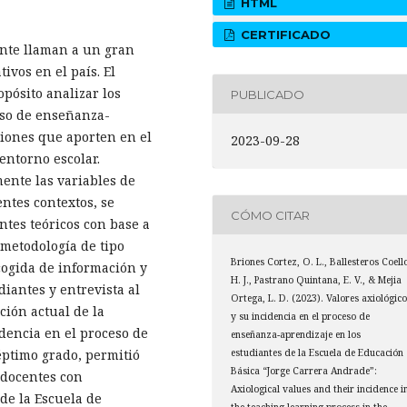
HTML
CERTIFICADO
ente llaman a un gran
ivos en el país. El
pósito analizar los
PUBLICADO
ceso de enseñanza-
ciones que aporten en el
2023-09-28
entorno escolar.
mente las variables de
entes contextos, se
CÓMO CITAR
entes teóricos con base a
 metodología de tipo
Briones Cortez, O. L., Ballesteros Coell
cogida de información y
H. J., Pastrano Quintana, E. V., & Mejia
diantes y entrevista al
Ortega, L. D. (2023). Valores axiológic
ación actual de la
y su incidencia en el proceso de
idencia en el proceso de
enseñanza-aprendizaje en los
ptimo grado, permitió
estudiantes de la Escuela de Educación
Básica “Jorge Carrera Andrade”:
 docentes con
Axiological values and their incidence i
de la Escuela de