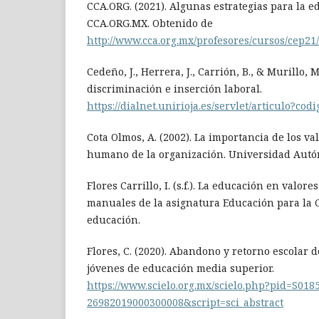
CCA.ORG. (2021). Algunas estrategias para la e
CCA.ORG.MX. Obtenido de
http://www.cca.org.mx/profesores/cursos/cep
Cedeño, J., Herrera, J., Carrión, B., & Murillo, M
discriminación e inserción laboral.
https://dialnet.unirioja.es/servlet/articulo?co
Cota Olmos, A. (2002). La importancia de los va
humano de la organización. Universidad Aut
Flores Carrillo, I. (s.f.). La educación en valor
manuales de la asignatura Educación para la 
educación.
Flores, C. (2020). Abandono y retorno escolar 
jóvenes de educación media superior.
https://www.scielo.org.mx/scielo.php?pid=S018
26982019000300008&script=sci_abstract