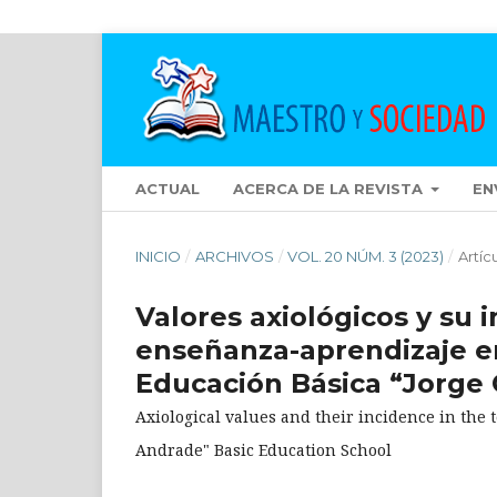
ACTUAL
ACERCA DE LA REVISTA
EN
INICIO
/
ARCHIVOS
/
VOL. 20 NÚM. 3 (2023)
/
Artíc
Valores axiológicos y su 
enseñanza-aprendizaje en
Educación Básica “Jorge
Axiological values and their incidence in the 
Andrade" Basic Education School