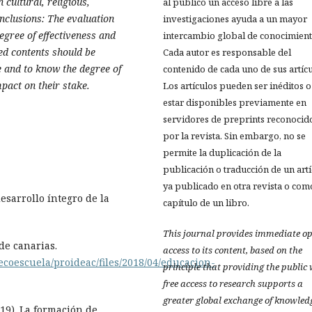
 cultural, religious,
al público un acceso libre a las
nclusions: The evaluation
investigaciones ayuda a un mayor
degree of effectiveness and
intercambio global de conocimient
ted contents should be
Cada autor es responsable del
re and to know the degree of
contenido de cada uno de sus artícu
pact on their stake.
Los artículos pueden ser inéditos o
estar disponibles previamente en
servidores de preprints reconocid
por la revista. Sin embargo, no se
permite la duplicación de la
publicación o traducción de un art
ya publicado en otra revista o com
esarrollo íntegro de la
capítulo de un libro.
This journal provides immediate o
 de canarias.
access to its content, based on the
coescuela/proideac/files/2018/04/educacion-
principle that providing the public
free access to research supports a
greater global exchange of knowled
19). La formación de