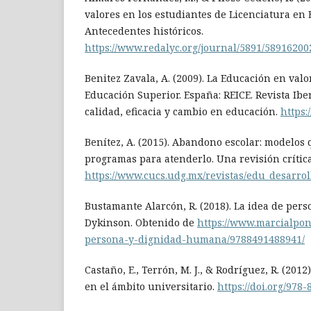
valores en los estudiantes de Licenciatura en
Antecedentes históricos.
https://www.redalyc.org/journal/5891/5891620
Benitez Zavala, A. (2009). La Educación en valo
Educación Superior. España: REICE. Revista Ib
calidad, eficacia y cambio en educación.
https:
Benítez, A. (2015). Abandono escolar: modelos 
programas para atenderlo. Una revisión crítica
https://www.cucs.udg.mx/revistas/edu_desarrol
Bustamante Alarcón, R. (2018). La idea de per
Dykinson. Obtenido de
https://www.marcialpons
persona-y-dignidad-humana/9788491488941/
Castaño, E., Terrón, M. J., & Rodríguez, R. (201
en el ámbito universitario.
https://doi.org/978