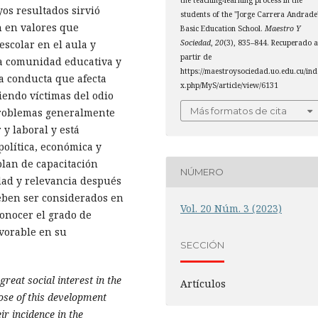
the teaching-learning process in the
os resultados sirvió
students of the "Jorge Carrera Andrade
n en valores que
Basic Education School.
Maestro Y
escolar en el aula y
Sociedad
,
20
(3), 835–844. Recuperado 
partir de
 la comunidad educativa y
https://maestroysociedad.uo.edu.cu/ind
na conducta que afecta
x.php/MyS/article/view/6131
iendo víctimas del odio
Más formatos de cita
e problemas generalmente
y laboral y está
 política, económica y
plan de capacitación
NÚMERO
idad y relevancia después
deben ser considerados en
Vol. 20 Núm. 3 (2023)
conocer el grado de
vorable en su
SECCIÓN
great social interest in the
Artículos
pose of this development
ir incidence in the