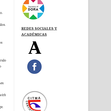
o.
los.
REDES SOCIALES Y
ACADÉMICAS
os
ículo
o
pen
 with
ge.