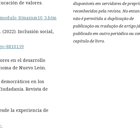
ducación de valores.
disponíveis em servidores de prepri
reconhecidos pela revista.
No entan
21/modulo_8/mainm10_3.htm
não é permitida a duplicação de
publicação ou tradução de artigo j
. (2022). Inclusión social,
publicado em outro periódico ou c
capítulo de livro.
digo=8810159
lores en el desarrollo
ónoma de Nuevo León.
es democráticos en los
Ciudadanía. Revista de
desde la experiencia de
5-