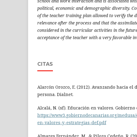
school and work interaction and is associated with
political, economic and demographic diversity. Co
of the teacher training plan allowed to verify the 
relevance after the process and that the assimila
considered in the curricular activities in the futu
acceptance of the teacher with a very favorable im
CITAS
Alarcón Orozco, E. (2012). Avanzando hacia el d
persona. Dialnet.
Alcalá, N. (sf). Educación en valores. Gobierno
https://www3.gobiernodecanarias.org/medusa/e
en-valores-y-estrategias-def.pdf
Almares Fernández, M., & Pilozo Cedeño, R. (20