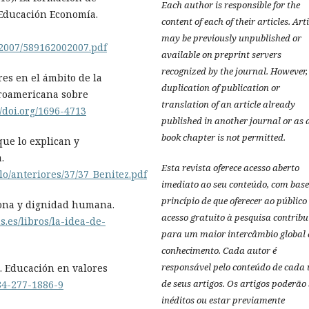
Each author is responsible for the
 Educación Economía.
content of each of their articles. Art
may be previously unpublished or
02007/589162002007.pdf
available on preprint servers
recognized by the journal. However,
res en el ámbito de la
duplication of publication or
eroamericana sobre
translation of an article already
//doi.org/1696-4713
published in another journal or as 
book chapter is not permitted.
que lo explican y
.
Esta revista oferece acesso aberto
lo/anteriores/37/37_Benitez.pdf
imediato ao seu conteúdo, com base
princípio de que oferecer ao público
sona y dignidad humana.
acesso gratuito à pesquisa contribu
.es/libros/la-idea-de-
para um maior intercâmbio global 
conhecimento.
Cada autor é
responsável pelo conteúdo de cada
2). Educación en valores
de seus artigos.
Os artigos poderão 
-84-277-1886-9
inéditos ou estar previamente