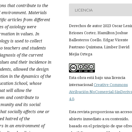
ons that contribute to the
LICENCIA
l environment. Materials
fic articles from different
Derechos de autor 2023 Oscar Leni
les of axiology were
Briones Cortez, Hamilton Joshue
rmation in values. In
Ballesteros Coello, Edgar Vicente
logy is used to collect
Pastrano Quintana, Limber David
o teachers and students
Mejia Ortega
iagnosis of the current
alues and their incidence in
udents, allowed the design
ation in the dynamics of the
Esta obra está bajo una licencia
ucation School, whose
internacional
Creative Commons
at will allow the
Atribución-NoComercial-SinDeriv
om and contribute to
4.0
.
mmunity and its social
hat socially affects one or
Esta revista proporciona un acceso
ed hatred of the
abierto inmediato a su contenido,
rs in an environment of
basado en el principio de que ofre