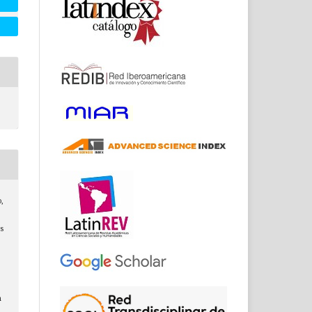
o,
os
n