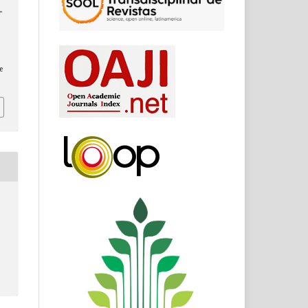
"
a
e