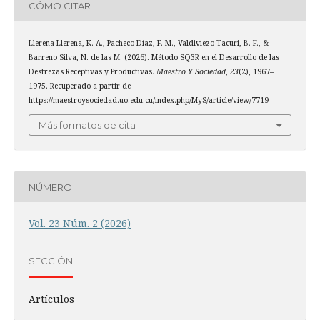
CÓMO CITAR
Llerena Llerena, K. A., Pacheco Díaz, F. M., Valdiviezo Tacuri, B. F., &
Barreno Silva, N. de las M. (2026). Método SQ3R en el Desarrollo de las
Destrezas Receptivas y Productivas.
Maestro Y Sociedad
,
23
(2), 1967–
1975. Recuperado a partir de
https://maestroysociedad.uo.edu.cu/index.php/MyS/article/view/7719
Más formatos de cita
NÚMERO
Vol. 23 Núm. 2 (2026)
SECCIÓN
Artículos