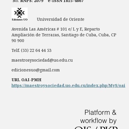
No.
RNPS: 2079
e-ISSN 1815-4867
Universidad de Oriente
Avenida Las Américas # 101 e/ L y E, Reparto
Ampliación de Terrazas, Santiago de Cuba, Cuba, CP
90 900
Telf. (53) 22 64 44 53
maestrosysociedad@uo.edu.cu
edicionesuo@gmail.com
URL OAI-PMH
https://maestroysociedad.uo.edu.cu/index.php/MyS/oai