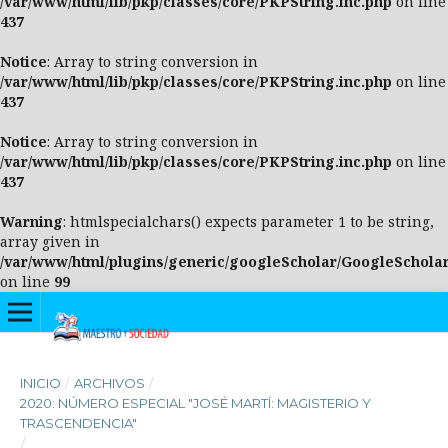
/var/www/html/lib/pkp/classes/core/PKPString.inc.php
on line
437
Notice
: Array to string conversion in
/var/www/html/lib/pkp/classes/core/PKPString.inc.php
on line
437
Notice
: Array to string conversion in
/var/www/html/lib/pkp/classes/core/PKPString.inc.php
on line
437
Warning
: htmlspecialchars() expects parameter 1 to be string,
array given in
/var/www/html/plugins/generic/googleScholar/GoogleScholar
on line
99
INICIO
/
ARCHIVOS
/
2020: NÚMERO ESPECIAL "JOSÉ MARTÍ: MAGISTERIO Y
TRASCENDENCIA"
/