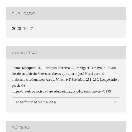
PUBLICADO
2020-10-21
CÓMO CITAR
Ramos-Mosquera, R., Rodríguez-Herrera, C., & Miguel-Tamayo, P. (2020).
Desde su artículo Emerson, claves que aporta José Martí para el
mejoramiento humano: Array.
Maestro Y Sociedad
, 251–260. Recuperado a
partir de
https://maestroysociedad.uo.edu.cu/index.php/MyS/article/view/5279
Más formatos de cita
NÚMERO