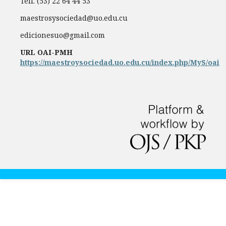
Telf. (53) 22 64 44 53
maestrosysociedad@uo.edu.cu
edicionesuo@gmail.com
URL OAI-PMH
https://maestroysociedad.uo.edu.cu/index.php/MyS/oai