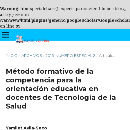
Warning
: htmlspecialchars() expects parameter 1 to be string,
array given in
/var/www/html/plugins/generic/googleScholar/GoogleScholar
on line
99
INICIO
/
ARCHIVOS
/
2016: NÚMERO ESPECIAL 2
/
Artículos
Método formativo de la
competencia para la
orientación educativa en
docentes de Tecnología de la
Salud
Yamilet Ávila-Seco