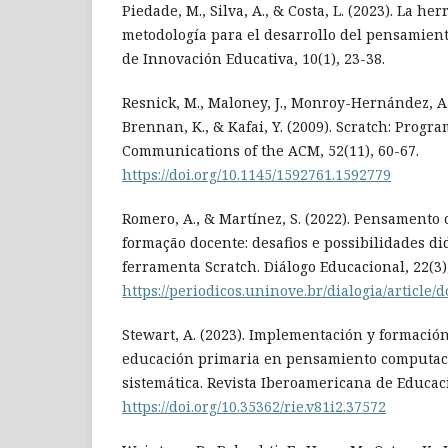
Piedade, M., Silva, A., & Costa, L. (2023). La he
metodología para el desarrollo del pensamient
de Innovación Educativa, 10(1), 23-38.
Resnick, M., Maloney, J., Monroy-Hernández, A.,
Brennan, K., & Kafai, Y. (2009). Scratch: Progra
Communications of the ACM, 52(11), 60-67.
https://doi.org/10.1145/1592761.1592779
Romero, A., & Martínez, S. (2022). Pensamento
formação docente: desafios e possibilidades di
ferramenta Scratch. Diálogo Educacional, 22(3)
https://periodicos.uninove.br/dialogia/article
Stewart, A. (2023). Implementación y formació
educación primaria en pensamiento computaci
sistemática. Revista Iberoamericana de Educaci
https://doi.org/10.35362/rie.v81i2.37572