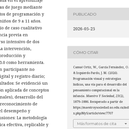
ada en el aprendizaje
cas de juego mediante
tos de programación y
PUBLICADO
iños de 9 a 11 años.
o de caso cualitativo
2026-05-25
ncia previa en
so intensivo de dos
La intervención,
CÓMO CITAR
eproducción y
h 3.0 como herramienta.
Camué Ortiz, W., García Fernández, O.
n participante no
& Izquierdo Pardo, J. M. (2026).
gital y registro diario;
Programación visual y estrategias
ultados: Se evidenció un
lúdicas, una vía para el desarrollo del
ón aplicada de conceptos
pensamiento computacional en la
infancia.
Maestro Y Sociedad
,
23
(2),
nales), desarrollo del
1879–1886. Recuperado a partir de
 reconocimiento de
https://maestroysociedad.uo.edu.cu/ind
 el desempeño y
x.php/MyS/article/view/7707
lusiones: La metodología
Más formatos de cita
a efectiva, replicable y