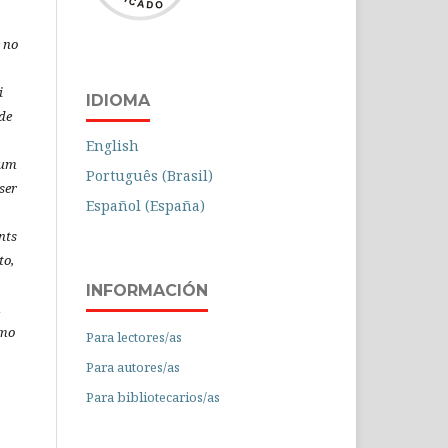
 no
i
IDIOMA
de
English
 um
Português (Brasil)
ser
Español (España)
nts
to,
INFORMACIÓN
á
omo
Para lectores/as
Para autores/as
Para bibliotecarios/as