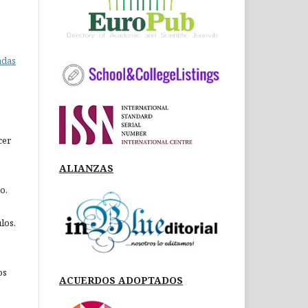
adas
cer
ALIANZAS
o.
los.
os
ACUERDOS ADOPTADOS