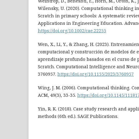
Weintrop, D., Beheshti, E., Horn, M., Orton, K., J
Wilensky, U. (2020). Computational thinking 
Scratch in primary schools: A systematic revi
Applications in Engineering Education. Advanc
https://doi.org/10.1002/cae.22255
Wen, X., Li, Y., & Zhang, H. (2023). Entrenami
computacional y construcción de modelos de 
aprendizaje profundo basados en el curso de
Scratch. Computational Intelligence and Neuro
3760957.
https://doi.org/10.1155/2023/3760957
Wing, J. M. (2006). Computational thinking. C
ACM, 49(3), 33-35.
https://doi.org/10.1145/1118
Yin, R. K. (2018). Case study research and appl
methods (6th ed.). SAGE Publications.