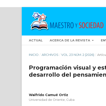
ACTUAL
ACERCA DE LA REVISTA
EN
INICIO
/
ARCHIVOS
/
VOL. 23 NÚM. 2 (2026)
/
Artíc
Programación visual y est
desarrollo del pensamien
Walfrido Camué Ortiz
Universidad de Oriente, Cuba