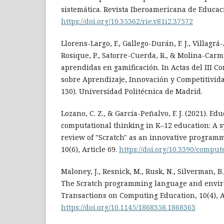
sistemática. Revista Iberoamericana de Educaci
https://doi.org/10.35362/rie.v81i2.37572
Llorens-Largo, F., Gallego-Durán, F. J., Villagrá
Rosique, P., Satorre-Cuerda, R., & Molina-Carmo
aprendidas en gamificación. In Actas del III C
sobre Aprendizaje, Innovación y Competitivida
130). Universidad Politécnica de Madrid.
Lozano, C. Z., & García-Peñalvo, F. J. (2021). Ed
computational thinking in K–12 education: A s
review of "Scratch" as an innovative programm
10(6), Article 69.
https://doi.org/10.3390/compu
Maloney, J., Resnick, M., Rusk, N., Silverman, B.
The Scratch programming language and envi
Transactions on Computing Education, 10(4), Ar
https://doi.org/10.1145/1868358.1868363