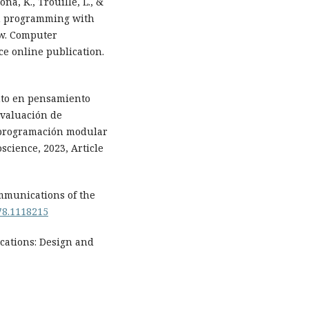
ona, K., Trouille, L., &
in programming with
ew. Computer
e online publication.
ento en pensamiento
evaluación de
 programación modular
science, 2023, Article
ommunications of the
178.1118215
ications: Design and