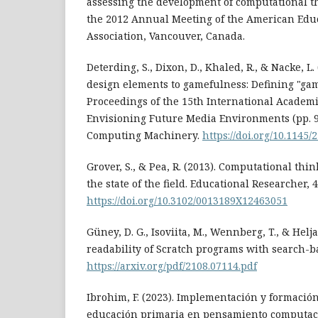
assessing the development of computational t
the 2012 Annual Meeting of the American Edu
Association, Vancouver, Canada.
Deterding, S., Dixon, D., Khaled, R., & Nacke, L
design elements to gamefulness: Defining "gami
Proceedings of the 15th International Academ
Envisioning Future Media Environments (pp. 9-
Computing Machinery.
https://doi.org/10.1145
Grover, S., & Pea, R. (2013). Computational thi
the state of the field. Educational Researcher, 4
https://doi.org/10.3102/0013189X12463051
Güney, D. G., Isoviita, M., Wennberg, T., & Helj
readability of Scratch programs with search-ba
https://arxiv.org/pdf/2108.07114.pdf
Ibrohim, F. (2023). Implementación y formació
educación primaria en pensamiento computaci