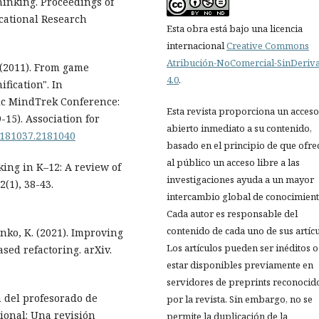
hinking. Proceedings of
cational Research
Esta obra está bajo una licencia
internacional
Creative Commons
Atribución-NoComercial-SinDeriv
. (2011). From game
4.0
.
fication". In
ic MindTrek Conference:
Esta revista proporciona un acceso
15). Association for
abierto inmediato a su contenido,
/2181037.2181040
basado en el principio de que ofre
al público un acceso libre a las
nking in K–12: A review of
investigaciones ayuda a un mayor
2(1), 38-43.
intercambio global de conocimient
Cada autor es responsable del
contenido de cada uno de sus artícu
anko, K. (2021). Improving
Los artículos pueden ser inéditos o
sed refactoring. arXiv.
estar disponibles previamente en
servidores de preprints reconocid
n del profesorado de
por la revista. Sin embargo, no se
onal: Una revisión
permite la duplicación de la