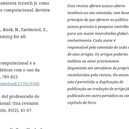
rramienta Scratch Jr. como
Esta revista oferece acesso aberto
o computacional. Revista
imediato ao seu conteúdo, com base
princípio de que oferecer ao público
acesso gratuito à pesquisa contribu
 Rusk, N., Eastmond, E.,
para um maior intercâmbio global 
mming for all.
conhecimento.
Cada autor é
responsável pelo conteúdo de cada
de seus artigos.
Os artigos poderão 
inéditos ou estar previamente
 computacional e a
disponíveis em servidores de prepri
dáticas com o uso da
reconhecidos pela revista.
No entan
, 789-812.
não é permitida a duplicação de
/download/21701/9560
publicação ou tradução de artigo j
publicado em outro periódico ou c
n del profesorado de
capítulo de livro.
onal: Una revisión
ón, 81(2), 45-67.