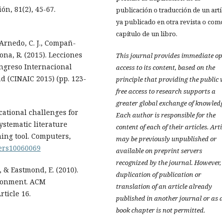
ón, 81(2), 45-67.
publicación o traducción de un art
ya publicado en otra revista o com
capítulo de un libro.
-Arnedo, C. J., Compañ-
na, R. (2015). Lecciones
This journal provides immediate o
ongreso Internacional
access to its content, based on the
d (CINAIC 2015) (pp. 123-
principle that providing the public
free access to research supports a
greater global exchange of knowled
ucational challenges for
Each author is responsible for the
ystematic literature
content of each of their articles. Art
ing tool. Computers,
may be previously unpublished or
ters10060069
available on preprint servers
recognized by the journal. However,
, & Eastmond, E. (2010).
duplication of publication or
ronment. ACM
translation of an article already
ticle 16.
published in another journal or as 
book chapter is not permitted.