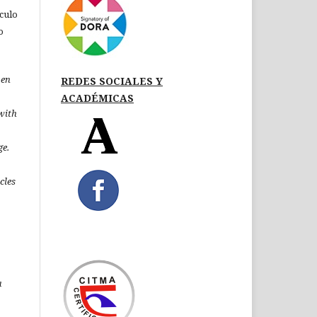
ículo
o
pen
REDES SOCIALES Y
ACADÉMICAS
 with
ge.
icles
a