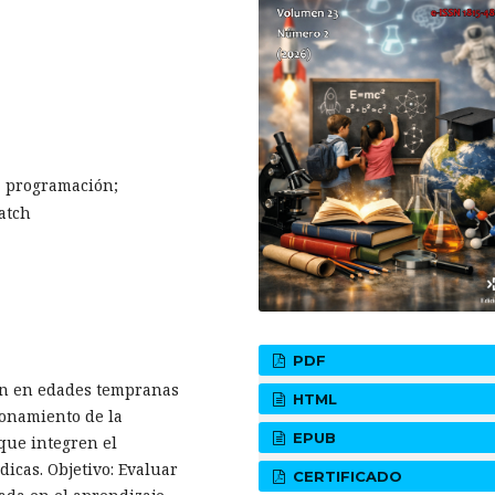
; programación;
atch
PDF
ón en edades tempranas
HTML
ionamiento de la
EPUB
que integren el
icas. Objetivo: Evaluar
CERTIFICADO