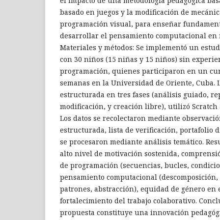
el impacto de una metodología pedagógica bas
basado en juegos y la modificación de mecáni
programación visual, para enseñar fundamen
desarrollar el pensamiento computacional en n
Materiales y métodos: Se implementó un estudi
con 30 niños (15 niñas y 15 niños) sin experie
programación, quienes participaron en un cur
semanas en la Universidad de Oriente, Cuba. 
estructurada en tres fases (análisis guiado, r
modificación, y creación libre), utilizó Scratc
Los datos se recolectaron mediante observació
estructurada, lista de verificación, portafolio di
se procesaron mediante análisis temático. Res
alto nivel de motivación sostenida, comprensi
de programación (secuencias, bucles, condicio
pensamiento computacional (descomposición,
patrones, abstracción), equidad de género en
fortalecimiento del trabajo colaborativo. Conc
propuesta constituye una innovación pedagógic