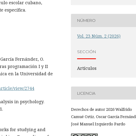
culo escolar cubano,
 específica.
NÚMERO
Vol. 23 Núm. 2 (2026)
SECCIÓN
& García Fernández, O.
uras programación I y II
Artículos
nica en la Universidad de
article/view/2744
LICENCIA
nalysis in psychology.
1.
Derechos de autor 2026 Walfrido
Camué Ortiz, Oscar García Fernánd
José Manuel Izquierdo Pardo
orks for studying and