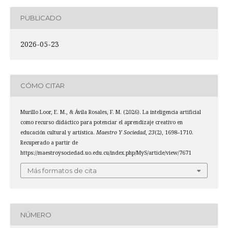
PUBLICADO
2026-05-23
CÓMO CITAR
Murillo Loor, E. M., & Ávila Rosales, F. M. (2026). La inteligencia artificial
como recurso didáctico para potenciar el aprendizaje creativo en
educación cultural y artística.
Maestro Y Sociedad
,
23
(2), 1698–1710.
Recuperado a partir de
https://maestroysociedad.uo.edu.cu/index.php/MyS/article/view/7671
Más formatos de cita
NÚMERO