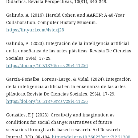
Didáctica. Revista Perspectivas, 10(S1), 340-349.
Galindo, A. (2016). Harold Cohen and AARON: A 40-Year
Collaboration. Computer History Museum.
https://tinyurl.com/4stexj28
Galindo, A. (2023). Integración de la inteligencia artificial
en la enseñanza de las artes plásticas. Revista De Ciencias
Sociales, 29(4), 17-29.
https://doi.org/10.31876/rcs.v29i4.41256
García-Peñalba, Lorens-Largo, & Vidal. (2024). Integración
de la inteligencia artificial en la enseñanza de las artes
plásticas. Revista De Ciencias Sociales, 29(4), 17-29.
https://doi.org/10.31876/rcs.v29i4.41256
Gonzáles, F. J. (2023). Creativity and imagination as
conditions for social change: Narratives of future
scenarios through arts-based research. Art Research
Journal, 7(2), 88-104.
https://doi.org/10.36025/arj.v7i2.21300