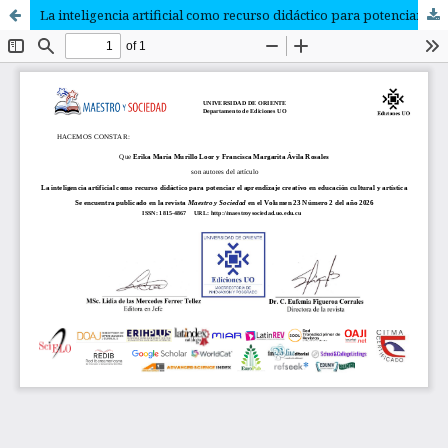
La inteligencia artificial como recurso didáctico para potenciar el aprendizaje creativo en educación cultural y artística