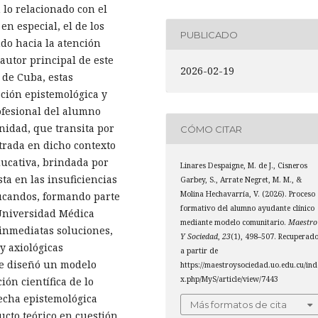
lo relacionado con el
n especial, el de los
PUBLICADO
ndo hacia la atención
autor principal de este
2026-02-19
 de Cuba, estas
pción epistemológica y
ofesional del alumno
nidad, que transita por
CÓMO CITAR
strada en dicho contexto
educativa, brindada por
Linares Despaigne, M. de J., Cisneros
sta en las insuficiencias
Garbey, S., Arrate Negret, M. M., &
Molina Hechavarría, V. (2026). Proceso
ducandos, formando parte
formativo del alumno ayudante clínico
 Universidad Médica
mediante modelo comunitario.
Maestro
inmediatas soluciones,
Y Sociedad
,
23
(1), 498–507. Recuperad
y axiológicas
a partir de
 se diseñó un modelo
https://maestroysociedad.uo.edu.cu/ind
x.php/MyS/article/view/7443
ón científica de lo
recha epistemológica
Más formatos de cita
ructo teórico en cuestión,