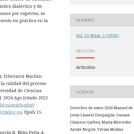
ístico dialéctico y de
iones por expertos, se
puesto en práctica en la
NÚMERO
Vol. 23 Núm. 1 (2026)
SECCIÓN
Artículos
er, Echezarra Machín.
 la calidad del proceso
versidad de Ciencias
LICENCIA
 2024 Ago [citado 2025
.sld.cu/scielo.php?
Derechos de autor 2026 Manuel de
002&lng=es
. Epub 15-
Jesús Linares Despaigne, Susana
Cisneros Garbey, María Mercedes
Arrate Negret, Vivían Molina
orrás K, Niño Peña A,