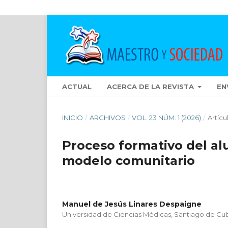
ACTUAL
ACERCA DE LA REVISTA
EN
INICIO
/
ARCHIVOS
/
VOL. 23 NÚM. 1 (2026)
/
Artícu
Proceso formativo del a
modelo comunitario
Manuel de Jesús Linares Despaigne
Universidad de Ciencias Médicas, Santiago de Cu