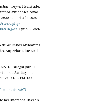
ristian, Leyva-Hernández
Alumnos ayudantes como
 2020 Sep. [citado 2025
cu/scielo.php?
006&lng=es
. Epub 30-Oct-
to de Alumnos Ayudantes
dica Superior. Educ Med
MA. Estrategia para la
cipio de Santiago de
/2023];11(5):134-147.
/article/view/976
de las interconsultas en