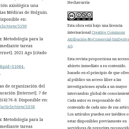
Hechavarría
ación axiológica una
cias Médicas de Holguín.
Disponible en:
Esta obra está bajo una licencia
icle/view/5190
internacional
Creative Commons
r. Metodología para la
Atribución-NoComercial-SinDeriv
 mediante tareas
4.0
.
rnet]. 2021 Ago [citado
Esta revista proporciona un acceso
abierto inmediato a su contenido,
xt&pid=S1684-
basado en el principio de que ofre
.
al público un acceso libre a las
mas de organización del
investigaciones ayuda a un mayor
cación [Internet]. 7 de
intercambio global de conocimient
1(4):76-8. Disponible en:
Cada autor es responsable del
/article/view/1058
contenido de cada uno de sus artícu
Los artículos pueden ser inéditos o
r. Metodología para la
estar disponibles previamente en
 mediante tareas
servidores de preprints reconocid