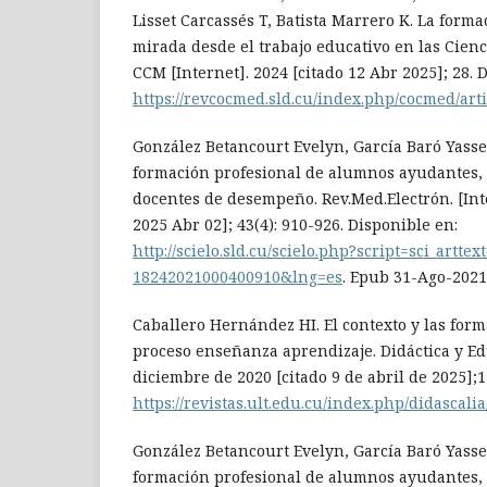
Lisset Carcassés T, Batista Marrero K. La form
mirada desde el trabajo educativo en las Cien
CCM [Internet]. 2024 [citado 12 Abr 2025]; 28. 
https://revcocmed.sld.cu/index.php/cocmed/art
González Betancourt Evelyn, García Baró Yasse
formación profesional de alumnos ayudantes,
docentes de desempeño. Rev.Med.Electrón. [Inte
2025 Abr 02]; 43(4): 910-926. Disponible en:
http://scielo.sld.cu/scielo.php?script=sci_artte
18242021000400910&lng=es
. Epub 31-Ago-2021
Caballero Hernández HI. El contexto y las for
proceso enseñanza aprendizaje. Didáctica y Edu
diciembre de 2020 [citado 9 de abril de 2025];1
https://revistas.ult.edu.cu/index.php/didascalia
González Betancourt Evelyn, García Baró Yasse
formación profesional de alumnos ayudantes,