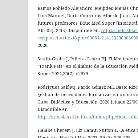
Ramos Robledo Alejandro, Meijides-Mejías Ch
Luis Manuel, Dorta Contreras Alberto Juan. 
futuros profesores. Educ Med Super [Internet].
Abr 02]; 34(3): Disponible en:
http://scielo.sld.
script=sci_arttext&pid=S0864-21412020000300
2020.
Smith-Groba J, Piñera-Castro HJ. El Movimien
“Frank País” en el ámbito de la Educación Mé
Super. 2021;35(2): e2979
Rodríguez Saif MJ, Pardo Gómez ME, Basto Rizo 
gestión de necesidades formativas en un muni
Cuba. Didáctica y Educación. 2020 [citado 22/08
Disponible en:
https://revistas.ult.edu.cu/index.php/didascalia
Halabe Cherem J, Liz Hamui Sutton L. La ética 
Medicina. Med Int Méx 2023; 39 (5): 726-728.