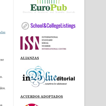
adas
ALIANZAS
cer
o.
los.
ACUERDOS ADOPTADOS
os