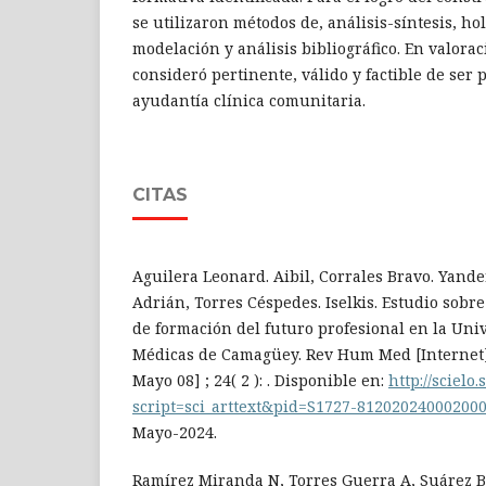
se utilizaron métodos de, análisis-síntesis, hol
modelación y análisis bibliográfico. En valorac
consideró pertinente, válido y factible de ser 
ayudantía clínica comunitaria.
CITAS
Aguilera Leonard. Aibil, Corrales Bravo. Yand
Adrián, Torres Céspedes. Iselkis. Estudio sobre
de formación del futuro profesional en la Uni
Médicas de Camagüey. Rev Hum Med [Internet].
Mayo 08] ; 24( 2 ): . Disponible en:
http://scielo
script=sci_arttext&pid=S1727-81202024000200
Mayo-2024.
Ramírez Miranda N, Torres Guerra A, Suárez B