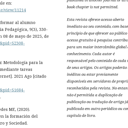
published in another journal or as 
ble en:
book chapter is not permitted.
le/view/11214
Esta revista oferece acesso aberto
ad formar al alumno
imediato ao seu conteúdo, com base
a Pedagógica, 9(3), 330-
princípio de que oferecer ao público
n 08 de mayo de 2025, de
acesso gratuito à pesquisa contribu
xt&pid=S2308-
para um maior intercâmbio global 
conhecimento.
Cada autor é
responsável pelo conteúdo de cada
r. Metodología para la
de seus artigos.
Os artigos poderão 
 mediante tareas
inéditos ou estar previamente
rnet]. 2021 Ago [citado
disponíveis em servidores de prepri
reconhecidos pela revista.
No entan
xt&pid=S1684-
não é permitida a duplicação de
.
publicação ou tradução de artigo j
publicado em outro periódico ou c
edes ME, (2020).
capítulo de livro.
en la formación del
ro y Sociedad.