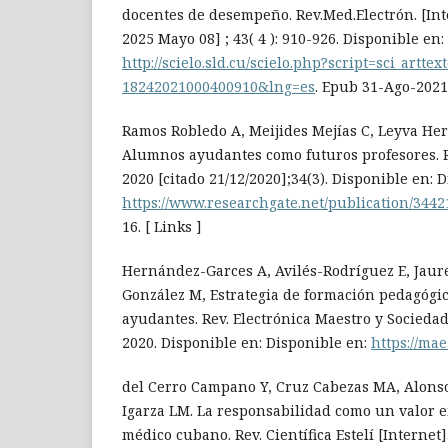
docentes de desempeño. Rev.Med.Electrón. [Inte
2025 Mayo 08] ; 43( 4 ): 910-926. Disponible en:
http://scielo.sld.cu/scielo.php?script=sci_artte
18242021000400910&lng=es
. Epub 31-Ago-2021
Ramos Robledo A, Meijides Mejías C, Leyva Her
Alumnos ayudantes como futuros profesores. R
2020 [citado 21/12/2020];34(3). Disponible en: 
https://www.researchgate.net/publication/34
16. [ Links ]
Hernández-Garces A, Avilés-Rodríguez E, Jaur
González M, Estrategia de formación pedagógi
ayudantes. Rev. Electrónica Maestro y Sociedad
2020. Disponible en: Disponible en:
https://ma
del Cerro Campano Y, Cruz Cabezas MA, Alons
Igarza LM. La responsabilidad como un valor e
médico cubano. Rev. Científica Estelí [Internet