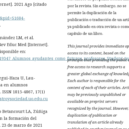
rnet]. 2021 Ago [citado
por la revista. Sin embargo, no se
permite la duplicación de la
xt&pid=S1684-
publicación o traducción de un art
.
ya publicado en otra revista o com
capítulo de un libro.
nández LM, et al.
ev Educ Med [Internet].
This journal provides immediate o
Disponible en:
access to its content, based on the
4219347_Alumnos_ayudantes_como_futuros_profesores_Student_te
principle that providing the public
free access to research supports a
greater global exchange of knowled
egui-Haza U, Lau-
Each author is responsible for the
ca en alumnos
content of each of their articles. Art
. ISSN 1815-4867, 17(1)
may be previously unpublished or
estroysociedad.uo.edu.cu
available on preprint servers
recognized by the journal. However,
o Betancourt LA, Zúñiga
duplication of publication or
n la formación del
translation of an article already
]. 23 de marzo de 2021