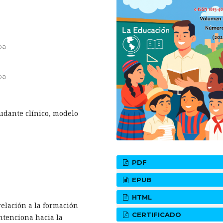
ba
ba
udante clínico, modelo
PDF
EPUB
HTML
relación a la formación
CERTIFICADO
ntenciona hacia la