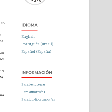
a
 no
IDIOMA
i
English
de
Português (Brasil)
Español (España)
 um
ser
nts
INFORMACIÓN
to,
Para lectores/as
á
Para autores/as
omo
Para bibliotecarios/as