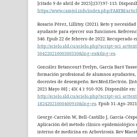
[citado 9 de abril de 2025];(37):97-113. Disponi
https://www.camjol.info/index.php/FAREM/artic
Rosario Pérez, Lillitsy. (2021). Reto y necesid
ayudante para ejercer sus funciones. Referenci
346. Epub 22 de febrero de 2022. Recuperado e
http://scielo.sld.cu/scielo.php?script=sci_artte
30422021000300330&lng=es&tlng=es
.
González Betancourt Evelyn, García Baró Yasse
formación profesional de alumnos ayudantes,
docentes de desempeño. Rev.Med.Electrón. [Inte
2025 Mayo 08] ; 43( 4 ): 910-926. Disponible en:
http://scielo.sld.cu/scielo.php?script=sci_artte
18242021000400910&lng=es
. Epub 31-Ago-2021
George-Carrión W, Bell-Castillo J, García-Césp
Aplicación del método clínico-epidemiológico 
interno de medicina en Arbovirosis. Rev Maest