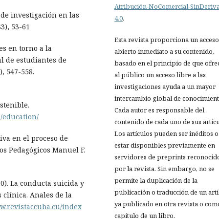
Atribución-NoComercial-SinDeriv
 de investigación en las
4.0
.
3), 53-61
Esta revista proporciona un acceso
nes en torno a la
abierto inmediato a su contenido,
al de estudiantes de
basado en el principio de que ofre
), 547-558.
al público un acceso libre a las
investigaciones ayuda a un mayor
intercambio global de conocimient
stenible.
Cada autor es responsable del
/education/
contenido de cada uno de sus artícu
Los artículos pueden ser inéditos o
tiva en el proceso de
estar disponibles previamente en
ios Pedagógicos Manuel F.
servidores de preprints reconocid
por la revista. Sin embargo, no se
permite la duplicación de la
020). La conducta suicida y
publicación o traducción de un art
 clínica. Anales de la
ya publicado en otra revista o com
ww.revistaccuba.cu/index
capítulo de un libro.