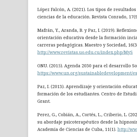
López Falcón, A. (2021). Los tipos de resultados
ciencias de la educación. Revista Conrado, 17(S
Mafrán, Y., Aranda, B. y Paz, I. (2019). Reflexio
orientación educativa desde la formación inci
carreras pedagógicas. Maestro y Sociedad, 16(3
http://www.revistas.uo.edu.cu/index.php/MyS
ONU. (2015). Agenda 2030 para el desarrollo So
https://www.un.org/sustainabledevelopment/es
Paz, I. (2013). Aprendizaje y orientación educa
formación de los estudiantes. Centro de Estud
Grant.
Perez, G., Cobián, A., Cortés, L., Criberio, L. (2
su abordaje psicoterapéutico desde la hipnosis
Academia de Ciencias de Cuba, 11(1).
http://w