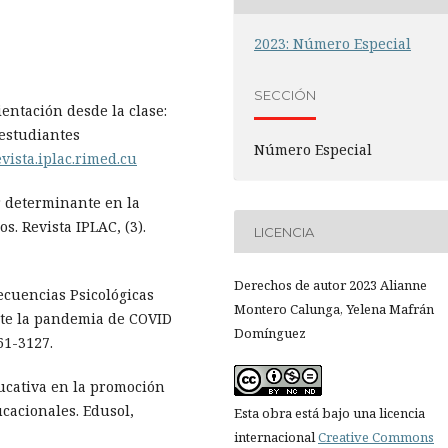
2023: Número Especial
SECCIÓN
rientación desde la clase:
 estudiantes
Número Especial
vista.iplac.rimed.cu
or determinante en la
s. Revista IPLAC, (3).
LICENCIA
Derechos de autor 2023 Alianne
secuencias Psicológicas
Montero Calunga, Yelena Mafrán
nte la pandemia de COVID
Domínguez
61-3127.
ducativa en la promoción
cacionales. Edusol,
Esta obra está bajo una licencia
internacional
Creative Commons