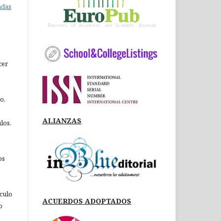
adas
cer
o.
ALIANZAS
los.
os
ículo
ACUERDOS ADOPTADOS
o