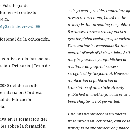
). Estrategia de
This journal provides immediate o
lud en el contexto
access to its content, based on the
1425.
principle that providing the public
MySarticle/view/5686
free access to research supports a
greater global exchange of knowled
fesional de la educación.
Each author is responsible for the
content of each of their articles. Art
reventiva en la formación
may be previously unpublished or
ción. Primaria. [Tesis de
available on preprint servers
recognized by the journal. However,
duplication of publication or
 2030 del desarrollo
translation of an article already
ersitaria en Córdova.
published in another journal or as 
nal de Educación
book chapter is not permitted.
la.
Esta revista oferece acesso aberto
tiva en la formación del
imediato ao seu conteúdo, com base
ales sobre la formación
princípio de que oferecer ao público