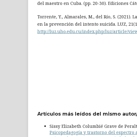
del maestro en Cuba. (pp. 20-30). Ediciones Cát
Torrente, Y., Almarales, M., del Río, S. (2021).
en la prevención del intento suicida. LUZ, 21(1
http://luz.uho.edu.cu/index.php/luz/article/vie
Artículos más leídos del mismo autor
Sissy Elizabeth Columbié Grave de Pera
Psicopedagogía y trastorno del espectro a