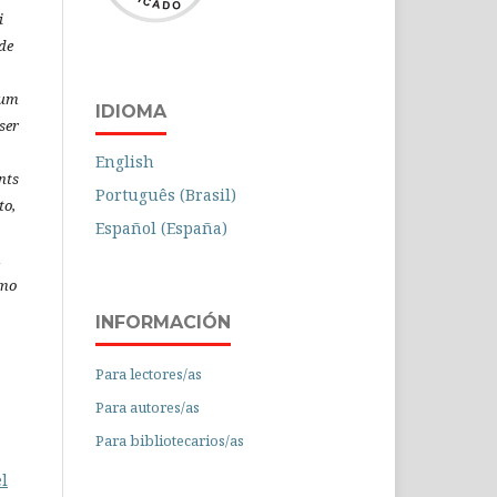
i
de
 um
IDIOMA
ser
English
nts
Português (Brasil)
to,
Español (España)
á
omo
INFORMACIÓN
Para lectores/as
Para autores/as
Para bibliotecarios/as
el