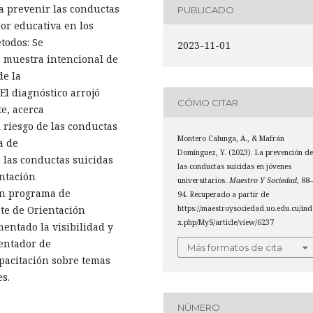
ra prevenir las conductas
PUBLICADO
bor educativa en los
todos: Se
2023-11-01
a muestra intencional de
de la
El diagnóstico arrojó
CÓMO CITAR
e, acerca
 riesgo de las conductas
Montero Calunga, A., & Mafrán
a de
Domínguez, Y. (2023). La prevención d
 las conductas suicidas
las conductas suicidas en jóvenes
ntación
universitarios.
Maestro Y Sociedad
, 88
 un programa de
94. Recuperado a partir de
te de Orientación
https://maestroysociedad.uo.edu.cu/ind
x.php/MyS/article/view/6237
entado la visibilidad y
ientador de
Más formatos de cita
apacitación sobre temas
es.
NÚMERO