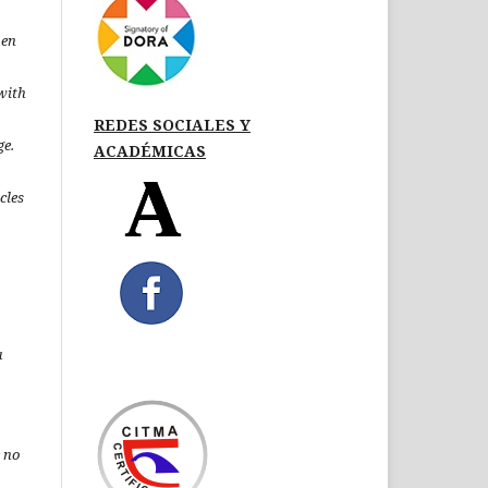
pen
 with
REDES SOCIALES Y
ge.
ACADÉMICAS
icles
a
 no