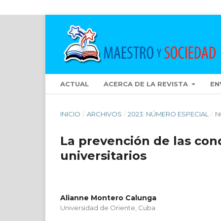
ACTUAL
ACERCA DE LA REVISTA
EN
INICIO
/
ARCHIVOS
/
2023: NÚMERO ESPECIAL
/
N
La prevención de las con
universitarios
Alianne Montero Calunga
Universidad de Oriente, Cuba