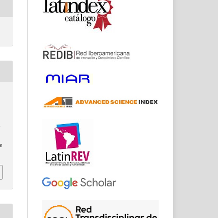
e
–
e