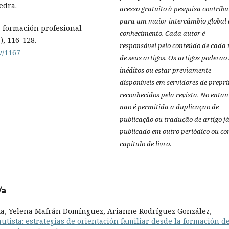
edra.
acesso gratuito à pesquisa contribu
para um maior intercâmbio global 
 La formación profesional
conhecimento.
Cada autor é
), 116-128.
responsável pelo conteúdo de cada
w/1167
de seus artigos.
Os artigos poderão 
inéditos ou estar previamente
disponíveis em servidores de prepri
reconhecidos pela revista.
No entan
não é permitida a duplicação de
publicação ou tradução de artigo j
publicado em outro periódico ou c
capítulo de livro.
/a
lta, Yelena Mafrán Domínguez, Arianne Rodríguez González,
utista: estrategias de orientación familiar desde la formación d