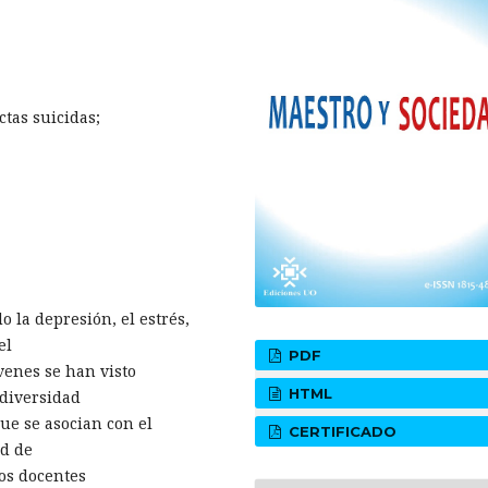
ctas suicidas;
 la depresión, el estrés,
el
PDF
venes se han visto
HTML
 diversidad
ue se asocian con el
CERTIFICADO
ad de
los docentes