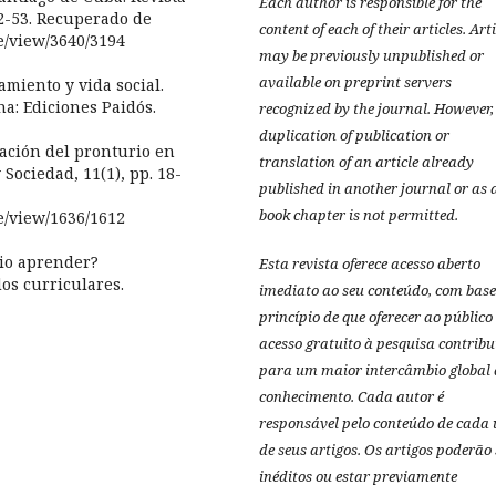
Each author is responsible for the
42-53. Recuperado de
content of each of their articles. Art
le/view/3640/3194
may be previously unpublished or
available on preprint servers
samiento y vida social.
na: Ediciones Paidós.
recognized by the journal. However,
duplication of publication or
ntación del pronturio en
translation of an article already
 Sociedad, 11(1), pp. 18-
published in another journal or as 
book chapter is not permitted.
le/view/1636/1612
rio aprender?
Esta revista oferece acesso aberto
os curriculares.
imediato ao seu conteúdo, com base
princípio de que oferecer ao público
acesso gratuito à pesquisa contribu
para um maior intercâmbio global 
conhecimento.
Cada autor é
responsável pelo conteúdo de cada
de seus artigos.
Os artigos poderão 
inéditos ou estar previamente