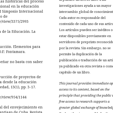
cias históricas del proceso
investigaciones ayuda a un mayor
sional en la educación
(I Simposio Internacional
intercambio global de conocimient
do de
Cada autor es responsable del
le/view/3375/2993
contenido de cada uno de sus artícu
Los artículos pueden ser inéditos o
ía de la Educación. La
estar disponibles previamente en
servidores de preprints reconocid
oducción. Elementos para
por la revista. Sin embargo, no se
.F.: Fontamara.
permite la duplicación de la
publicación o traducción de un art
nseñar no basta con saber
ya publicado en otra revista o com
capítulo de un libro.
nstrucción de proyectos de
a desde la educación
This journal provides immediate o
dad, 13(1), pp. 3-17.
access to its content, based on the
principle that providing the public
le/view/954/1144
free access to research supports a
ial del envejecimiento en
greater global exchange of knowled
antiago de Cuba. Revista