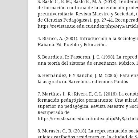
3. Basto C., R. M.; Basto R., M. A. (2018). Tenden
de formación continua de la orientación profe
preuniversitaria. Revista Maestro y Sociedad, 
de Ciencias Pedagógicas), pp. 27-41. Recupera
https://revistas.uo.edu.cu/index.php/MyS/artic
4. Blanco, A. (2001). Introducción a la Sociolog
Habana: Ed. Pueblo y Educación.
5. Bourdieu, P.; Passeron, J. C. (1998). La repr
una teoría del sistema de enseñanza. México, D
6. Hernández, F. Y Sancho, J. M. (2006). Para e
la asignatura. Barcelona: ediciones Paidós
7. Martínez I., R.; Rivera F., C. L. (2016). La co
formación pedagógica permanente: Una mirad
superior no pedagógica. Revista Maestro y Socie
Recuperado de
https://revistas.uo.edu.cu/index.php/MyS/artic
8. Morasén C., R. (2018). La representación soc
sujetos caribeños residentes en la ciudad de S