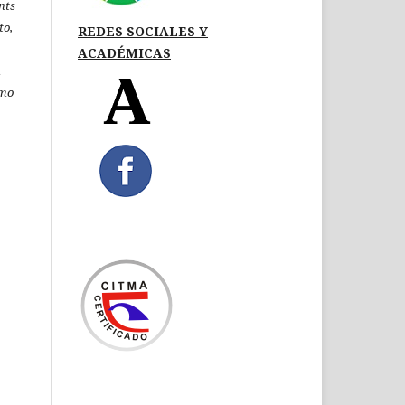
nts
to,
REDES SOCIALES Y
ACADÉMICAS
á
omo