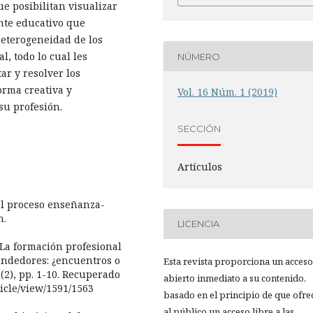
e posibilitan visualizar
nte educativo que
heterogeneidad de los
l, todo lo cual les
NÚMERO
ar y resolver los
orma creativa y
Vol. 16 Núm. 1 (2019)
su profesión.
SECCIÓN
Artículos
del proceso enseñanza-
n.
LICENCIA
). La formación profesional
ndedores: ¿encuentros o
Esta revista proporciona un acceso
(2), pp. 1-10. Recuperado
abierto inmediato a su contenido,
ticle/view/1591/1563
basado en el principio de que ofre
al público un acceso libre a las