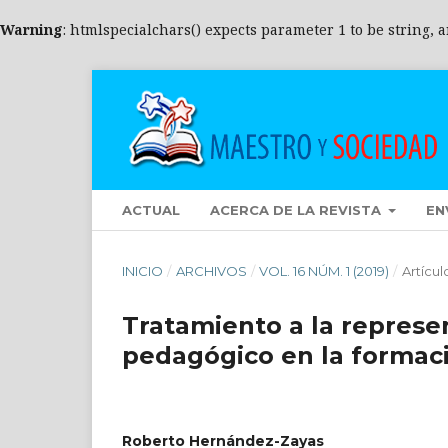
Warning
: htmlspecialchars() expects parameter 1 to be string, 
ACTUAL
ACERCA DE LA REVISTA
EN
INICIO
/
ARCHIVOS
/
VOL. 16 NÚM. 1 (2019)
/
Artícul
Tratamiento a la represe
pedagógico en la formaci
Roberto Hernández-Zayas