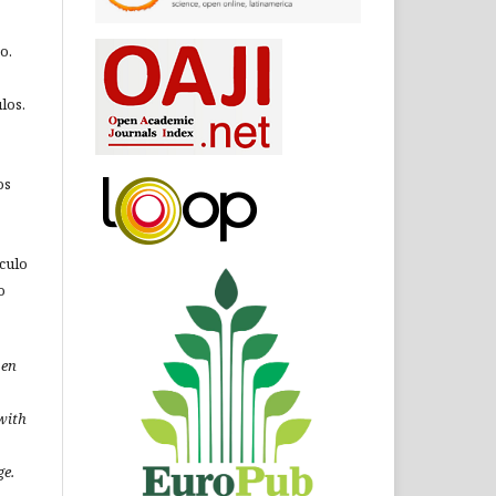
o.
los.
os
ículo
o
pen
 with
ge.