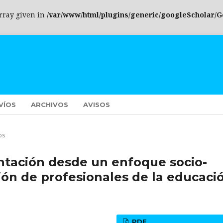
array given in
/var/www/html/plugins/generic/googleScholar/G
VÍOS
ARCHIVOS
AVISOS
os
ntación desde un enfoque socio-
ón de profesionales de la educaci
PDF