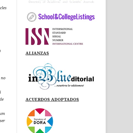
icles
a
ALIANZAS
 no
i
ACUERDOS ADOPTADOS
de
 um
ser