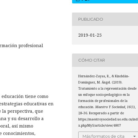
PUBLICADO
2019-01-25
ormación profesional
CÓMO CITAR
Hernández-Zayas, R., & Kindelán-
Domínguez, M. Ángel. (2019).
Tratamiento a la representación desde
un enfoque socio-pedagógico en la
la educación tiene como
formación de profesionales de la
 estrategias educativas en
educación.
Maestro Y Sociedad
,
16
(1),
 la perspectiva, que
28–36. Recuperado a partir de
na y su desarrollo a
https://maestroysociedad.uo.edu.cu/ind
boral, así mismo
x.php/MyS/article/view/4807
de conocimientos,
Más formatos de cita