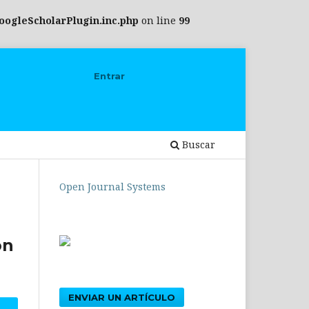
oogleScholarPlugin.inc.php
on line
99
Entrar
Buscar
Open Journal Systems
ón
ENVIAR UN ARTÍCULO