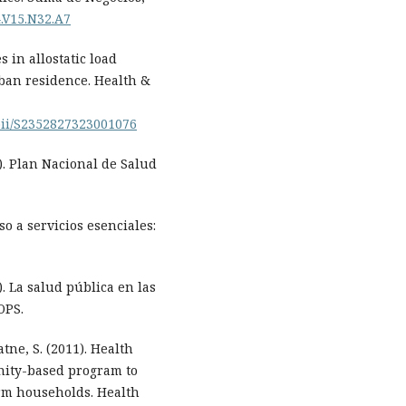
4.V15.N32.A7
s in allostatic load
ban residence. Health &
/pii/S2352827323001076
). Plan Nacional de Salud
o a servicios esenciales:
. La salud pública en las
OPS.
atne, S. (2011). Health
nity-based program to
arm households. Health