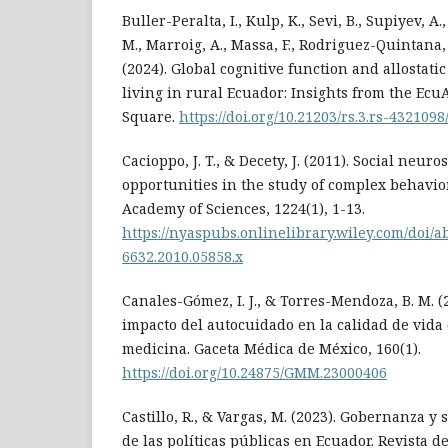
Buller-Peralta, I., Kulp, K., Sevi, B., Supiyev, A.
M., Marroig, A., Massa, F., Rodriguez-Quintana,
(2024). Global cognitive function and allostatic
living in rural Ecuador: Insights from the Ecu
Square.
https://doi.org/10.21203/rs.3.rs-4321098
Cacioppo, J. T., & Decety, J. (2011). Social neu
opportunities in the study of complex behavio
Academy of Sciences, 1224(1), 1-13.
https://nyaspubs.onlinelibrary.wiley.com/doi/ab
6632.2010.05858.x
Canales-Gómez, I. J., & Torres-Mendoza, B. M. (
impacto del autocuidado en la calidad de vida 
medicina. Gaceta Médica de México, 160(1).
https://doi.org/10.24875/GMM.23000406
Castillo, R., & Vargas, M. (2023). Gobernanza y 
de las políticas públicas en Ecuador. Revista de