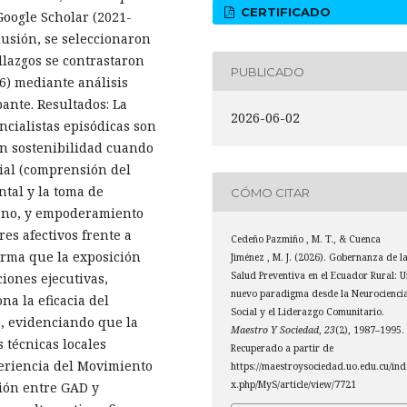
CERTIFICADO
Google Scholar (2021-
clusión, se seleccionaron
allazgos se contrastaron
PUBLICADO
6) mediante análisis
ante. Resultados: La
2026-06-02
ncialistas episódicas son
an sostenibilidad cuando
cial (comprensión del
ntal y la toma de
CÓMO CITAR
orno, y empoderamiento
es afectivos frente a
Cedeño Pazmiño , M. T., & Cuenca
firma que la exposición
Jiménez , M. J. (2026). Gobernanza de l
Salud Preventiva en el Ecuador Rural: 
ciones ejecutivas,
nuevo paradigma desde la Neurocienci
na la eficacia del
Social y el Liderazgo Comunitario.
, evidenciando que la
Maestro Y Sociedad
,
23
(2), 1987–1995.
 técnicas locales
Recuperado a partir de
periencia del Movimiento
https://maestroysociedad.uo.edu.cu/ind
x.php/MyS/article/view/7721
ción entre GAD y