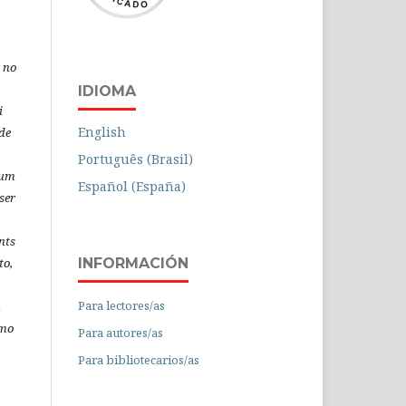
 no
IDIOMA
i
English
de
Português (Brasil)
 um
Español (España)
ser
nts
to,
INFORMACIÓN
Para lectores/as
á
omo
Para autores/as
Para bibliotecarios/as