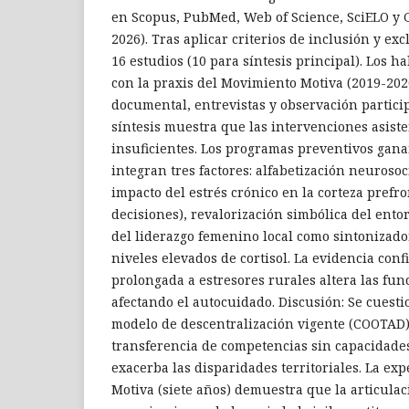
en Scopus, PubMed, Web of Science, SciELO y 
2026). Tras aplicar criterios de inclusión y ex
16 estudios (10 para síntesis principal). Los h
con la praxis del Movimiento Motiva (2019-202
documental, entrevistas y observación particip
síntesis muestra que las intervenciones asiste
insuficientes. Los programas preventivos gan
integran tres factores: alfabetización neuroso
impacto del estrés crónico en la corteza prefro
decisiones), revalorización simbólica del ent
del liderazgo femenino local como sintonizador
niveles elevados de cortisol. La evidencia con
prolongada a estresores rurales altera las fun
afectando el autocuidado. Discusión: Se cuestio
modelo de descentralización vigente (COOTAD)
transferencia de competencias sin capacidades
exacerba las disparidades territoriales. La ex
Motiva (siete años) demuestra que la articula