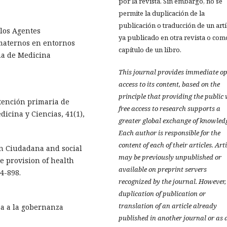
por la revista. Sin embargo, no se
permite la duplicación de la
publicación o traducción de un art
e los Agentes
ya publicado en otra revista o com
 maternos en entornos
capítulo de un libro.
ana de Medicina
This journal provides immediate o
access to its content, based on the
principle that providing the public
atención primaria de
free access to research supports a
dicina y Ciencias, 41(1),
greater global exchange of knowled
Each author is responsible for the
content of each of their articles. Art
ión Ciudadana and social
may be previously unpublished or
 provision of health
available on preprint servers
84-898.
recognized by the journal. However,
duplication of publication or
translation of an article already
za a la gobernanza
published in another journal or as 