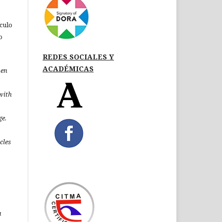
ículo
o
REDES SOCIALES Y
ACADÉMICAS
pen
 with
ge.
icles
a