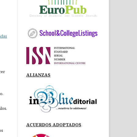
adas
cer
ALIANZAS
o.
los.
ACUERDOS ADOPTADOS
os