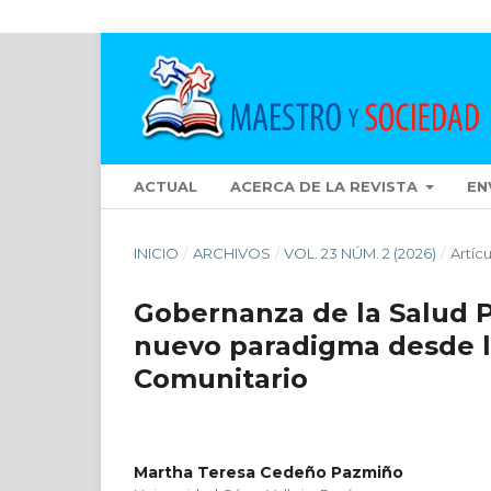
ACTUAL
ACERCA DE LA REVISTA
EN
INICIO
/
ARCHIVOS
/
VOL. 23 NÚM. 2 (2026)
/
Artíc
Gobernanza de la Salud P
nuevo paradigma desde la
Comunitario
Martha Teresa Cedeño Pazmiño