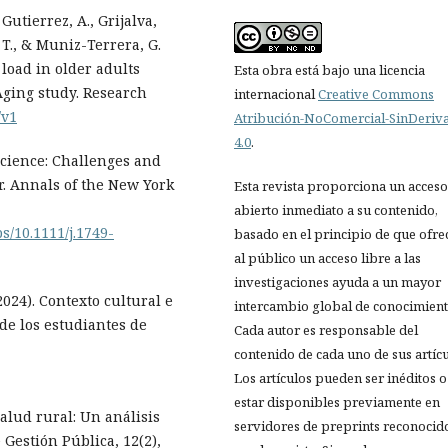
, Gutierrez, A., Grijalva,
 T., & Muniz-Terrera, G.
 load in older adults
Esta obra está bajo una licencia
Aging study. Research
internacional
Creative Commons
/v1
Atribución-NoComercial-SinDeriv
4.0
.
roscience: Challenges and
r. Annals of the New York
Esta revista proporciona un acceso
abierto inmediato a su contenido,
s/10.1111/j.1749-
basado en el principio de que ofre
al público un acceso libre a las
investigaciones ayuda a un mayor
2024). Contexto cultural e
intercambio global de conocimient
de los estudiantes de
Cada autor es responsable del
contenido de cada uno de sus artícu
Los artículos pueden ser inéditos o
estar disponibles previamente en
salud rural: Un análisis
servidores de preprints reconocid
 Gestión Pública, 12(2),