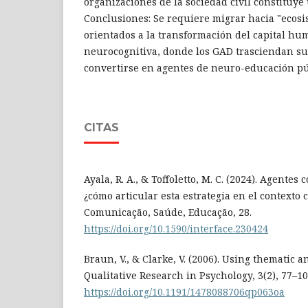
organizaciones de la sociedad civil constituye 
Conclusiones: Se requiere migrar hacia "ecosi
orientados a la transformación del capital h
neurocognitiva, donde los GAD trasciendan su 
convertirse en agentes de neuro-educación pú
CITAS
Ayala, R. A., & Toffoletto, M. C. (2024). Agentes
¿cómo articular esta estrategia en el contexto 
Comunicação, Saúde, Educação, 28.
https://doi.org/10.1590/interface.230424
Braun, V., & Clarke, V. (2006). Using thematic a
Qualitative Research in Psychology, 3(2), 77–10
https://doi.org/10.1191/1478088706qp063oa