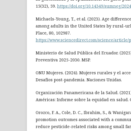
15(32), 59.
https://doi.org/10.14349/sumneg/202
Michaels-Young, T., et al. (2023). Age difference
among adults in the United States by rural-ur
Place, 80, 102987.
https://www.sciencedirect.com/science/article
Ministerio de Salud Pública del Ecuador. (2025
Preventiva 2025-2030. MSP.
ONU Mujeres. (2024). Mujeres rurales y el acces
Desafíos post-pandemia. Naciones Unidas.
Organización Panamericana de la Salud. (2021)
Américas: Informe sobre la equidad en salud. 
Orozco, F. A., Cole, D. C., Ibrahim, S., & Wanigar
promotion outcomes associated with a commu
reduce pesticide-related risks among small f