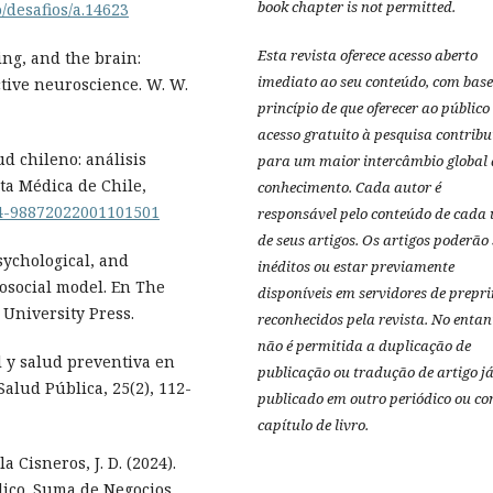
book chapter is not permitted.
o/desafios/a.14623
Esta revista oferece acesso aberto
ing, and the brain:
imediato ao seu conteúdo, com base
ctive neuroscience. W. W.
princípio de que oferecer ao público
acesso gratuito à pesquisa contribu
ud chileno: análisis
para um maior intercâmbio global 
sta Médica de Chile,
conhecimento.
Cada autor é
034-98872022001101501
responsável pelo conteúdo de cada
de seus artigos.
Os artigos poderão 
psychological, and
inéditos ou estar previamente
hosocial model. En The
disponíveis em servidores de prepri
University Press.
reconhecidos pela revista.
No entan
não é permitida a duplicação de
al y salud preventiva en
publicação ou tradução de artigo j
Salud Pública, 25(2), 112-
publicado em outro periódico ou c
capítulo de livro.
a Cisneros, J. D. (2024).
lico. Suma de Negocios,