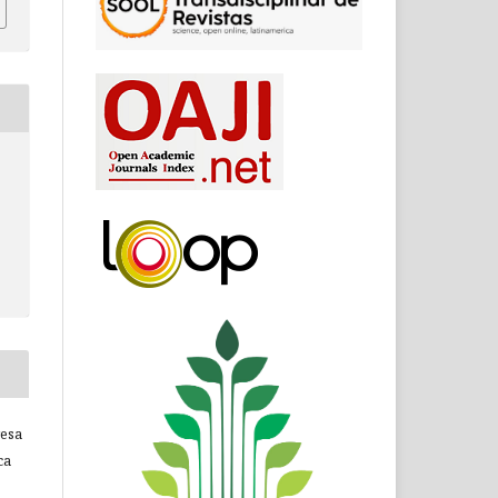
resa
ca