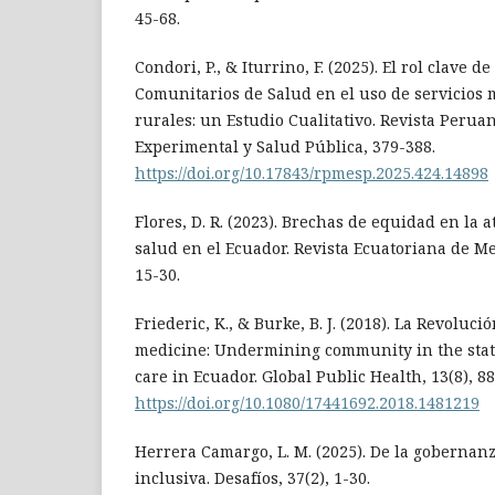
45-68.
Condori, P., & Iturrino, F. (2025). El rol clave d
Comunitarios de Salud en el uso de servicios
rurales: un Estudio Cualitativo. Revista Peru
Experimental y Salud Pública, 379-388.
https://doi.org/10.17843/rpmesp.2025.424.14898
Flores, D. R. (2023). Brechas de equidad en la 
salud en el Ecuador. Revista Ecuatoriana de Me
15-30.
Friederic, K., & Burke, B. J. (2018). La Revoluc
medicine: Undermining community in the state
care in Ecuador. Global Public Health, 13(8), 8
https://doi.org/10.1080/17441692.2018.1481219
Herrera Camargo, L. M. (2025). De la gobernan
inclusiva. Desafíos, 37(2), 1-30.