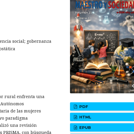
encia social; gobernanza
ostática
or rural enfrenta una
s Autónomos
PDF
taria de las mujeres
HTML
evo paradigma
alizó una revisión
EPUB
ices PRISMA, con búsqueda