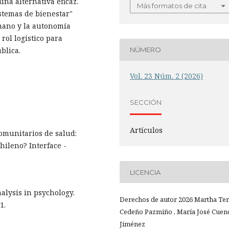
una alternativa eficaz.
Más formatos de cita
stemas de bienestar"
umano y la autonomía
rol logístico para
blica.
NÚMERO
Vol. 23 Núm. 2 (2026)
SECCIÓN
Artículos
 comunitarios de salud:
chileno? Interface -
LICENCIA
nalysis in psychology.
Derechos de autor 2026 Martha Te
1.
Cedeño Pazmiño , María José Cuen
Jiménez