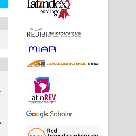
a
Un
a
e