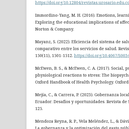
https://doi.org/10.12804/revistas.urosario.edu.c
Immordino-Yang, M. H. (2016). Emotions, learn
Exploring the educational implications of affe
Norton & Company.
Mayanz, S. (2022). Eficiencia del sistema de sal
comparativo entre los servicios de salud. Revi
150(11), 1501-1512.
https://doi.org/10.4067/S0
McEwen, B. S., & McEwen, C. A. (2017). Social, 
physiological reactions to stress: The biopsyc
Oxford Handbook of Health Psychology. Oxford 
Mejía, C., & Carrera, P. (2023). Gobernanza loc
Ecuador: Desafíos y oportunidades. Revista de 
125.
Mendoza Reyna, R. P., Vela Meléndez, L., & Dávil
La gobernanza y la optimización del gasto púb