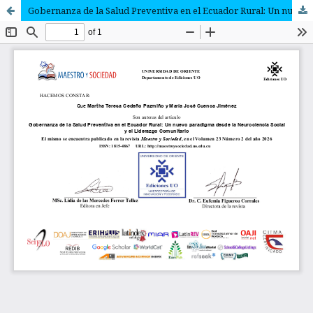
Gobernanza de la Salud Preventiva en el Ecuador Rural: Un nuevo paradigma desde la Neurociencia Social y el Liderazgo Comunitario