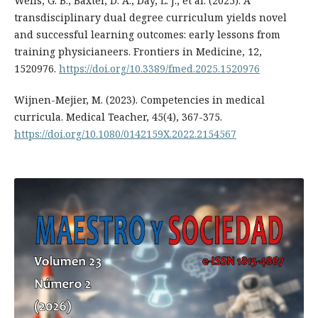
Wells, G. B., Baxter, D. A., Day, L. J., et al. (2025). A
transdisciplinary dual degree curriculum yields novel
and successful learning outcomes: early lessons from
training physicianeers. Frontiers in Medicine, 12,
1520976.
https://doi.org/10.3389/fmed.2025.1520976
Wijnen-Mejier, M. (2023). Competencies in medical
curricula. Medical Teacher, 45(4), 367-375.
https://doi.org/10.1080/0142159X.2022.2154567