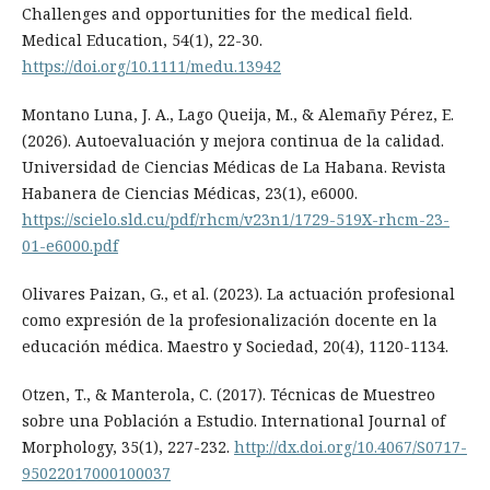
Challenges and opportunities for the medical field.
Medical Education, 54(1), 22-30.
https://doi.org/10.1111/medu.13942
Montano Luna, J. A., Lago Queija, M., & Alemañy Pérez, E.
(2026). Autoevaluación y mejora continua de la calidad.
Universidad de Ciencias Médicas de La Habana. Revista
Habanera de Ciencias Médicas, 23(1), e6000.
https://scielo.sld.cu/pdf/rhcm/v23n1/1729-519X-rhcm-23-
01-e6000.pdf
Olivares Paizan, G., et al. (2023). La actuación profesional
como expresión de la profesionalización docente en la
educación médica. Maestro y Sociedad, 20(4), 1120-1134.
Otzen, T., & Manterola, C. (2017). Técnicas de Muestreo
sobre una Población a Estudio. International Journal of
Morphology, 35(1), 227-232.
http://dx.doi.org/10.4067/S0717-
95022017000100037