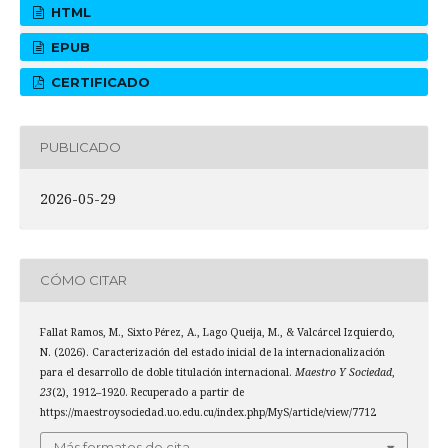
HTML
EPUB
CERTIFICADO
PUBLICADO
2026-05-29
CÓMO CITAR
Fallat Ramos, M., Sixto Pérez, A., Lago Queija, M., & Valcárcel Izquierdo,
N. (2026). Caracterización del estado inicial de la internacionalización
para el desarrollo de doble titulación internacional.
Maestro Y Sociedad
,
23
(2), 1912–1920. Recuperado a partir de
https://maestroysociedad.uo.edu.cu/index.php/MyS/article/view/7712
Más formatos de cita