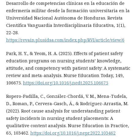
Desarrollo de competencias clínicas en la educación de
enfermería militar desde la formación universitaria en la
Universidad Nacional Autónoma de Honduras. Revista
Científica Vanguardia Interdisciplinaria Educativa, 1(1),
22-28.
https://revain.plusidsa.com/index.php/RVI/article/view/6
Park, H. Y., & Yeom, H. A. (2025). Effects of patient safety
education programs on nursing students’ knowledge,
attitude, and competency with patient safety: A systematic
review and meta-analysis. Nurse Education Today, 149,
106675.
https://doi.org/10.1016/j.nedt.2025.106675
Ropero-Padilla, C., González-Chordá, V. M., Mena-Tudela,
D., Roman, P., Cervera-Gasch, Á., & Rodriguez-Arrastia, M.
(2022). Root cause analysis for understanding patient
safety incidents in nursing student placements: A
qualitative content analysis. Nurse Education in Practice,
65, 103462.
https://doi.org/10.1016/j.nepr.2022.103462