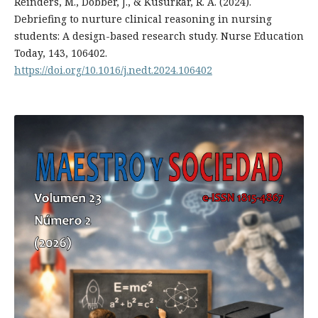
Reinders, M., Dobber, J., & Kusurkar, R. A. (2024).
Debriefing to nurture clinical reasoning in nursing
students: A design-based research study. Nurse Education
Today, 143, 106402.
https://doi.org/10.1016/j.nedt.2024.106402