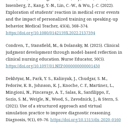
Issenberg, Z., Kang, Y.-N., Lin, C.-W., & Wu, J.-C. (2022).
Exploration of students’ reaction in medical error events
and the impact of personalized training on speaking-up
behavior. Medical Teacher, 45(4), 368–374.
https://doi.org/10.1080/0142159X.2022.2137394
Condren, T., Stansfield, M., & Dolansky, M. (2025). Clinical
judgment development through model-based reflection in
clinical nursing education. Nurse Educator, 50(5).
https://doi.org/10.1097/01.NEP.0000000000001430
Dekhtyar, M., Park, Y. S., Kalinyak, J., Chudgar, S. M.,
Fedoriw, K. B., Johnson, K. J., Knoche, C. F., Martinez, L.,
Mingioni, N., Pincavage, A. T., Salas, R., Sanfilippo, F.,
Sozio, S. M., Weigle, N., Wood, S., Zavodnick, J., & Stern, S.
(2021). Use of a structured approach and virtual
simulation practice to improve diagnostic reasoning.
Diagnosis, 9(1), 69–76.
https://doi.org/10.1515/dx-2020-0160