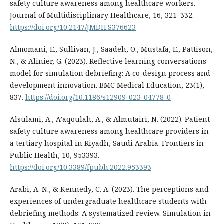
safety culture awareness among healthcare workers.
Journal of Multidisciplinary Healthcare, 16, 321–332.
https://doi.org/10.2147/JMDH.S376623
Almomani, E., Sullivan, J., Saadeh, O., Mustafa, E., Pattison,
N., & Alinier, G. (2023). Reflective learning conversations
model for simulation debriefing: A co-design process and
development innovation. BMC Medical Education, 23(1),
837.
https://doi.org/10.1186/s12909-023-04778-0
Alsulami, A., A’aqoulah, A., & Almutairi, N. (2022). Patient
safety culture awareness among healthcare providers in
a tertiary hospital in Riyadh, Saudi Arabia. Frontiers in
Public Health, 10, 953393.
https://doi.org/10.3389/fpubh.2022.953393
Arabi, A. N., & Kennedy, C. A. (2023). The perceptions and
experiences of undergraduate healthcare students with
debriefing methods: A systematized review. Simulation in