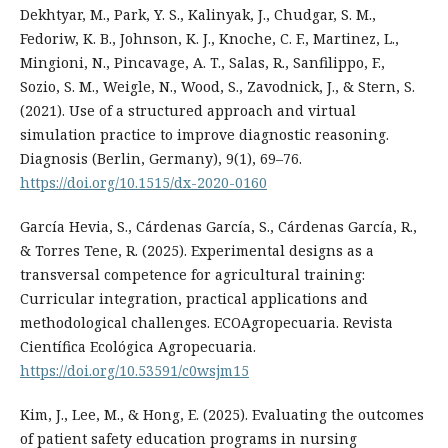
Dekhtyar, M., Park, Y. S., Kalinyak, J., Chudgar, S. M.,
Fedoriw, K. B., Johnson, K. J., Knoche, C. F., Martinez, L.,
Mingioni, N., Pincavage, A. T., Salas, R., Sanfilippo, F.,
Sozio, S. M., Weigle, N., Wood, S., Zavodnick, J., & Stern, S.
(2021). Use of a structured approach and virtual
simulation practice to improve diagnostic reasoning.
Diagnosis (Berlin, Germany), 9(1), 69–76.
https://doi.org/10.1515/dx-2020-0160
García Hevia, S., Cárdenas García, S., Cárdenas García, R.,
& Torres Tene, R. (2025). Experimental designs as a
transversal competence for agricultural training:
Curricular integration, practical applications and
methodological challenges. ECOAgropecuaria. Revista
Científica Ecológica Agropecuaria.
https://doi.org/10.53591/c0wsjm15
Kim, J., Lee, M., & Hong, E. (2025). Evaluating the outcomes
of patient safety education programs in nursing