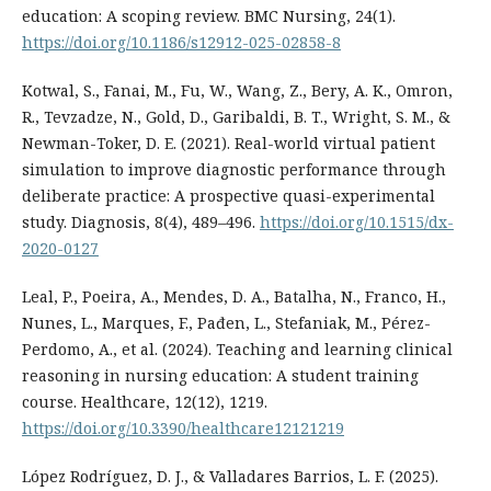
education: A scoping review. BMC Nursing, 24(1).
https://doi.org/10.1186/s12912-025-02858-8
Kotwal, S., Fanai, M., Fu, W., Wang, Z., Bery, A. K., Omron,
R., Tevzadze, N., Gold, D., Garibaldi, B. T., Wright, S. M., &
Newman-Toker, D. E. (2021). Real-world virtual patient
simulation to improve diagnostic performance through
deliberate practice: A prospective quasi-experimental
study. Diagnosis, 8(4), 489–496.
https://doi.org/10.1515/dx-
2020-0127
Leal, P., Poeira, A., Mendes, D. A., Batalha, N., Franco, H.,
Nunes, L., Marques, F., Pađen, L., Stefaniak, M., Pérez-
Perdomo, A., et al. (2024). Teaching and learning clinical
reasoning in nursing education: A student training
course. Healthcare, 12(12), 1219.
https://doi.org/10.3390/healthcare12121219
López Rodríguez, D. J., & Valladares Barrios, L. F. (2025).