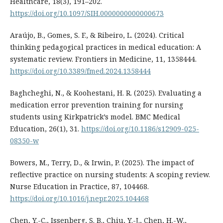
Healthcare, 18(3), 191–202.
https://doi.org/10.1097/SIH.0000000000000673
Araújo, B., Gomes, S. F., & Ribeiro, L. (2024). Critical
thinking pedagogical practices in medical education: A
systematic review. Frontiers in Medicine, 11, 1358444.
https://doi.org/10.3389/fmed.2024.1358444
Baghcheghi, N., & Koohestani, H. R. (2025). Evaluating a
medication error prevention training for nursing
students using Kirkpatrick’s model. BMC Medical
Education, 26(1), 31.
https://doi.org/10.1186/s12909-025-
08350-w
Bowers, M., Terry, D., & Irwin, P. (2025). The impact of
reflective practice on nursing students: A scoping review.
Nurse Education in Practice, 87, 104468.
https://doi.org/10.1016/j.nepr.2025.104468
Chen, Y.-C., Issenberg, S. B., Chiu, Y.-J., Chen, H.-W.,