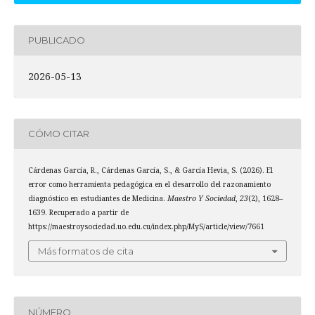
PUBLICADO
2026-05-13
CÓMO CITAR
Cárdenas García, R., Cárdenas García, S., & García Hevia, S. (2026). El
error como herramienta pedagógica en el desarrollo del razonamiento
diagnóstico en estudiantes de Medicina.
Maestro Y Sociedad
,
23
(2), 1628–
1639. Recuperado a partir de
https://maestroysociedad.uo.edu.cu/index.php/MyS/article/view/7661
Más formatos de cita
NÚMERO