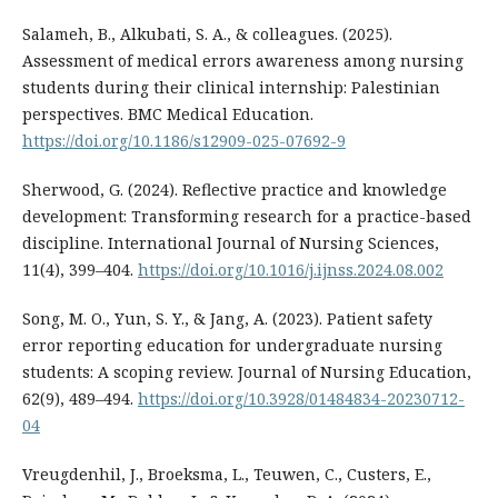
Salameh, B., Alkubati, S. A., & colleagues. (2025).
Assessment of medical errors awareness among nursing
students during their clinical internship: Palestinian
perspectives. BMC Medical Education.
https://doi.org/10.1186/s12909-025-07692-9
Sherwood, G. (2024). Reflective practice and knowledge
development: Transforming research for a practice-based
discipline. International Journal of Nursing Sciences,
11(4), 399–404.
https://doi.org/10.1016/j.ijnss.2024.08.002
Song, M. O., Yun, S. Y., & Jang, A. (2023). Patient safety
error reporting education for undergraduate nursing
students: A scoping review. Journal of Nursing Education,
62(9), 489–494.
https://doi.org/10.3928/01484834-20230712-
04
Vreugdenhil, J., Broeksma, L., Teuwen, C., Custers, E.,