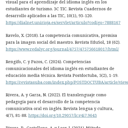
visual para el aprendizaje del idioma inglés en los
estudiantes de turismo. 3C TIC. Revista Cuadernos de
desarrollo aplicados a las TIC, 10(1), 93-120.
https://dialnet.unirioja.es/servlet/articulo?codigo=7888167
Ravelo, X. (2018). La competencia comunicativa, premisa
para la imagen social del maestro. Revista EduSol, 18 (62).
https://www.redalyc.org/journal/4757/475756618017/html/
Rengifo, C. y Pazos, C. (2024). Competencias
comunicacionales del idioma inglés en estudiantes de
educación media técnica. Revista Postdoctuba, 5(2), 1-19.
https://revistasuba.com/index.php/POSTDOCTUBA/article/view
Rivera, A. y Garza, N. (2022). El translenguaje como
pedagogía para el desarrollo de la competencia
comunicativa oral en inglés. Revista lengua y cultura,
4(7), 81-88.
https://doi.org/10.29057/lc.v4i7.9643
Rivera, R., Castellano, A. y Loor, J. (2021). Método