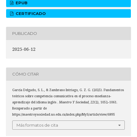
EPUB
CERTIFICADO
PUBLICADO
2025-06-12
CÓMO CITAR
García Delgado, S. L., & Zambrano Intriago, G. Z. G. (2025). Fundamentos
teóricos sobre competencia comunicativa en el proceso enseñanza-
aprendizaje del idioma inglés .
Maestro Y Sociedad
,
22
(2), 1052–1061.
Recuperado a partir de
https://maestroysociedad.uo.edu.cu/index.php/MyS/article/view/6895
Más formatos de cita