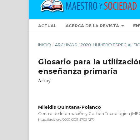
ACTUAL
ACERCA DE LA REVISTA
EN
INICIO
/
ARCHIVOS
/
2020: NÚMERO ESPECIAL "J
Glosario para la utilizaci
enseñanza primaria
Array
Mileidis Quintana-Polanco
Centro de Información y Gestión Tecnológica (M
https://orcid.org/0000-0001-9706-127X