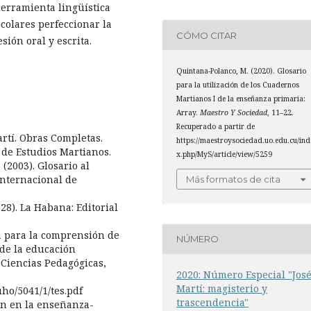
erramienta lingüística
colares perfeccionar la
CÓMO CITAR
sión oral y escrita.
Quintana-Polanco, M. (2020). Glosario
para la utilización de los Cuadernos
Martianos I de la enseñanza primaria:
Array.
Maestro Y Sociedad
, 11–22.
Recuperado a partir de
artí. Obras Completas.
https://maestroysociedad.uo.edu.cu/ind
o de Estudios Martianos.
x.php/MyS/article/view/5259
. (2003). Glosario al
Internacional de
Más formatos de cita
-28). La Habana: Editorial
ica para la comprensión de
NÚMERO
 de la educación
 Ciencias Pedagógicas,
2020: Número Especial "Jos
Martí: magisterio y
uho/5041/1/tes.pdf
trascendencia"
ión en la enseñanza-