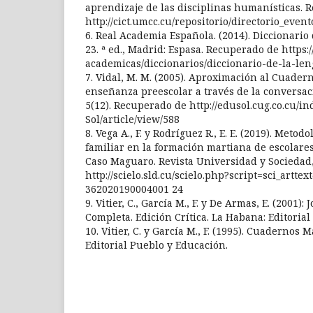
aprendizaje de las disciplinas humanísticas. 
http://cict.umcc.cu/repositorio/directorio_ev
6. Real Academia Española. (2014). Diccionario
23. ª ed., Madrid: Espasa. Recuperado de https:
academicas/diccionarios/diccionario-de-la-le
7. Vidal, M. M. (2005). Aproximación al Cuader
enseñanza preescolar a través de la conversaci
5(12). Recuperado de http://edusol.cug.co.cu/i
Sol/article/view/588
8. Vega A., F. y Rodríguez R., E. E. (2019). Meto
familiar en la formación martiana de escolare
Caso Maguaro. Revista Universidad y Sociedad,
http://scielo.sld.cu/scielo.php?script=sci_artte
362020190004001 24
9. Vitier, C., García M., F. y De Armas, E. (2001):
Completa. Edición Crítica. La Habana: Editoria
10. Vitier, C. y García M., F. (1995). Cuadernos 
Editorial Pueblo y Educación.