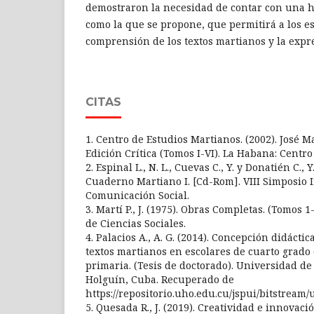
demostraron la necesidad de contar con una h
como la que se propone, que permitirá a los es
comprensión de los textos martianos y la expre
CITAS
1. Centro de Estudios Martianos. (2002). José M
Edición Crítica (Tomos I-VI). La Habana: Centr
2. Espinal L., N. L., Cuevas C., Y. y Donatién C., Y
Cuaderno Martiano I. [Cd-Rom]. VIII Simposio 
Comunicación Social.
3. Martí P., J. (1975). Obras Completas. (Tomos 1
de Ciencias Sociales.
4. Palacios A., A. G. (2014). Concepción didáct
textos martianos en escolares de cuarto grado
primaria. (Tesis de doctorado). Universidad de
Holguín, Cuba. Recuperado de
https://repositorio.uho.edu.cu/jspui/bitstream/
5. Quesada R., J. (2019). Creatividad e innovac