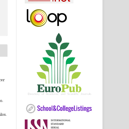
cer
o.
los.