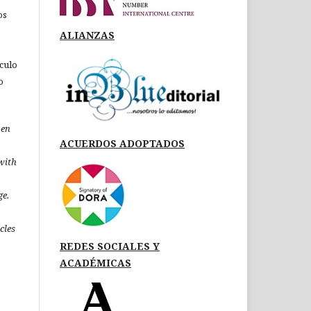
os
ALIANZAS
ículo
o
pen
ACUERDOS ADOPTADOS
 with
ge.
icles
REDES SOCIALES Y
ACADÉMICAS