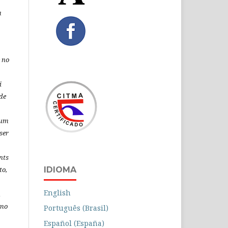
a
 no
i
de
 um
ser
nts
IDIOMA
to,
English
á
omo
Português (Brasil)
Español (España)