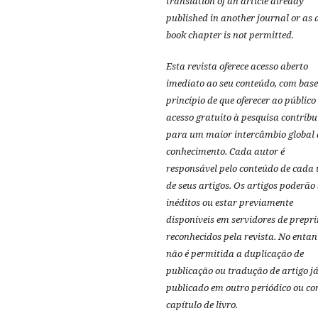
translation of an article already
published in another journal or as 
book chapter is not permitted.
Esta revista oferece acesso aberto
imediato ao seu conteúdo, com base
princípio de que oferecer ao público
acesso gratuito à pesquisa contribu
para um maior intercâmbio global 
conhecimento.
Cada autor é
responsável pelo conteúdo de cada
de seus artigos.
Os artigos poderão 
inéditos ou estar previamente
disponíveis em servidores de prepri
reconhecidos pela revista.
No entan
não é permitida a duplicação de
publicação ou tradução de artigo j
publicado em outro periódico ou c
capítulo de livro.