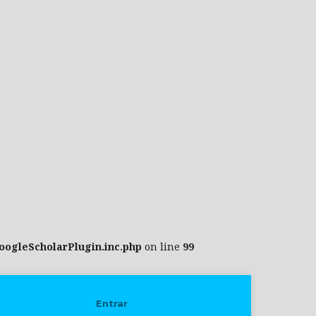
oogleScholarPlugin.inc.php
on line
99
Entrar