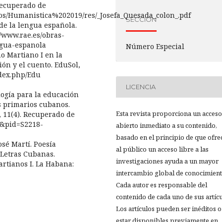
Recuperado de
entos/Humanistica%202019/res/_Josefa_Quesada_colon_.pdf
SECCIÓN
 de la lengua española.
//www.rae.es/obras-
ngua-espanola
Número Especial
no Martiano I en la
ón y el cuento. EduSol,
ndex.php/Edu
LICENCIA
dología para la educación
s primarios cubanos.
Esta revista proporciona un acceso
 11(4). Recuperado de
xt&pid=S2218-
abierto inmediato a su contenido,
basado en el principio de que ofre
 José Martí. Poesía
al público un acceso libre a las
l Letras Cubanas.
investigaciones ayuda a un mayor
Martianos I. La Habana:
intercambio global de conocimient
Cada autor es responsable del
contenido de cada uno de sus artícu
Los artículos pueden ser inéditos o
estar disponibles previamente en