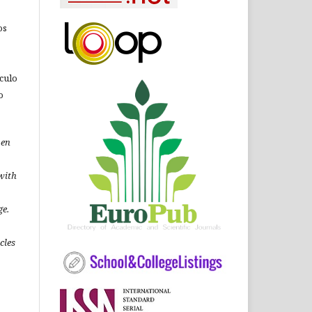
os
ículo
o
pen
 with
ge.
icles