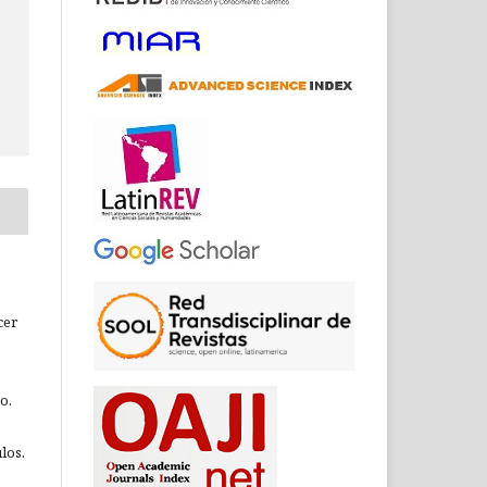
cer
o.
los.