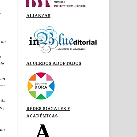
a
ALIANZAS
 no
i
ACUERDOS ADOPTADOS
de
 um
ser
nts
to,
REDES SOCIALES Y
ACADÉMICAS
á
omo