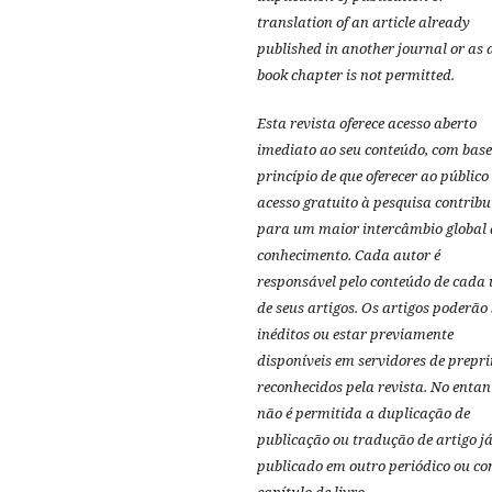
translation of an article already
published in another journal or as 
book chapter is not permitted.
Esta revista oferece acesso aberto
imediato ao seu conteúdo, com base
princípio de que oferecer ao público
acesso gratuito à pesquisa contribu
para um maior intercâmbio global 
conhecimento.
Cada autor é
responsável pelo conteúdo de cada
de seus artigos.
Os artigos poderão 
inéditos ou estar previamente
disponíveis em servidores de prepri
reconhecidos pela revista.
No entan
não é permitida a duplicação de
publicação ou tradução de artigo j
publicado em outro periódico ou c
capítulo de livro.