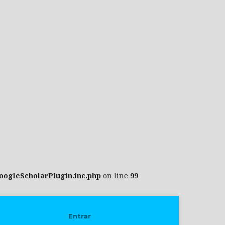
oogleScholarPlugin.inc.php
on line
99
Entrar