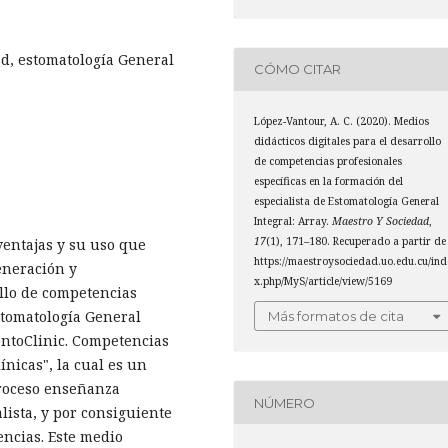
ad, estomatología General
CÓMO CITAR
López-Vantour, A. C. (2020). Medios
didácticos digitales para el desarrollo
de competencias profesionales
específicas en la formación del
especialista de Estomatología General
Integral: Array.
Maestro Y Sociedad
,
17
(1), 171–180. Recuperado a partir de
 ventajas y su uso que
https://maestroysociedad.uo.edu.cu/ind
eneración y
x.php/MyS/article/view/5169
llo de competencias
Estomatología General
Más formatos de cita
ontoClinic. Competencias
ínicas", la cual es un
proceso enseñanza
NÚMERO
lista, y por consiguiente
encias. Este medio