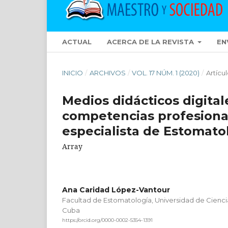
ACTUAL
ACERCA DE LA REVISTA
EN
INICIO
/
ARCHIVOS
/
VOL. 17 NÚM. 1 (2020)
/
Artícu
Medios didácticos digital
competencias profesional
especialista de Estomato
Array
Ana Caridad López-Vantour
Facultad de Estomatología, Universidad de Cienci
Cuba
https://orcid.org/0000-0002-5354-1391