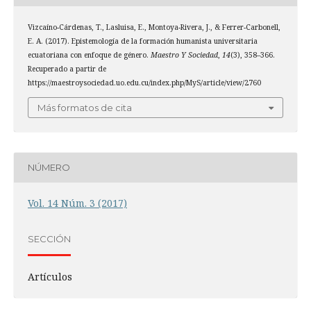
Vizcaíno-Cárdenas, T., Lasluisa, E., Montoya-Rivera, J., & Ferrer-Carbonell,
E. A. (2017). Epistemología de la formación humanista universitaria
ecuatoriana con enfoque de género.
Maestro Y Sociedad
,
14
(3), 358–366.
Recuperado a partir de
https://maestroysociedad.uo.edu.cu/index.php/MyS/article/view/2760
Más formatos de cita
NÚMERO
Vol. 14 Núm. 3 (2017)
SECCIÓN
Artículos