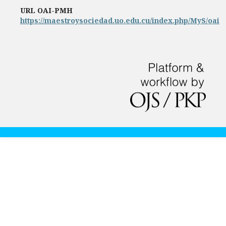
URL OAI-PMH
https://maestroysociedad.uo.edu.cu/index.php/MyS/oai