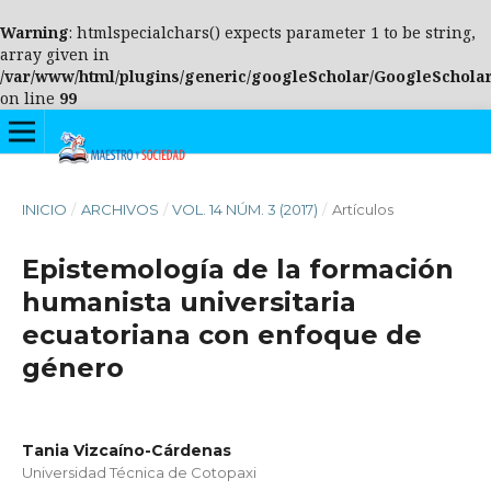
Warning
: htmlspecialchars() expects parameter 1 to be string,
array given in
/var/www/html/plugins/generic/googleScholar/GoogleScholar
on line
99
INICIO
/
ARCHIVOS
/
VOL. 14 NÚM. 3 (2017)
/
Artículos
Epistemología de la formación
humanista universitaria
ecuatoriana con enfoque de
género
Tania Vizcaíno-Cárdenas
Universidad Técnica de Cotopaxi