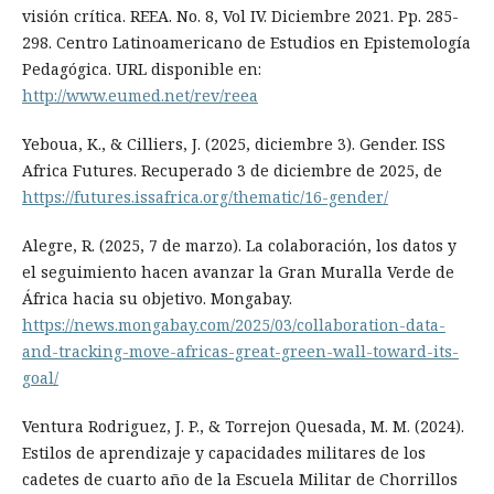
visión crítica. REEA. No. 8, Vol IV. Diciembre 2021. Pp. 285-
298. Centro Latinoamericano de Estudios en Epistemología
Pedagógica. URL disponible en:
http://www.eumed.net/rev/reea
Yeboua, K., & Cilliers, J. (2025, diciembre 3). Gender. ISS
Africa Futures. Recuperado 3 de diciembre de 2025, de
https://futures.issafrica.org/thematic/16-gender/
Alegre, R. (2025, 7 de marzo). La colaboración, los datos y
el seguimiento hacen avanzar la Gran Muralla Verde de
África hacia su objetivo. Mongabay.
https://news.mongabay.com/2025/03/collaboration-data-
and-tracking-move-africas-great-green-wall-toward-its-
goal/
Ventura Rodriguez, J. P., & Torrejon Quesada, M. M. (2024).
Estilos de aprendizaje y capacidades militares de los
cadetes de cuarto año de la Escuela Militar de Chorrillos