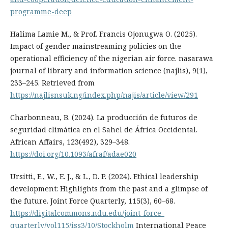
programme-deep
Halima Lamie M., & Prof. Francis Ojonugwa O. (2025).
Impact of gender mainstreaming policies on the
operational efficiency of the nigerian air force. nasarawa
journal of library and information science (najlis), 9(1),
233–245. Retrieved from
https://najlisnsuk.ng/index.php/najis/article/view/291
Charbonneau, B. (2024). La producción de futuros de
seguridad climática en el Sahel de África Occidental.
African Affairs, 123(492), 329–348.
https://doi.org/10.1093/afraf/adae020
Ursitti, E., W., E. J., & L., D. P. (2024). Ethical leadership
development: Highlights from the past and a glimpse of
the future. Joint Force Quarterly, 115(3), 60–68.
https://digitalcommons.ndu.edu/joint-force-
quarterly/vol115/iss3/10/Stockholm
International Peace