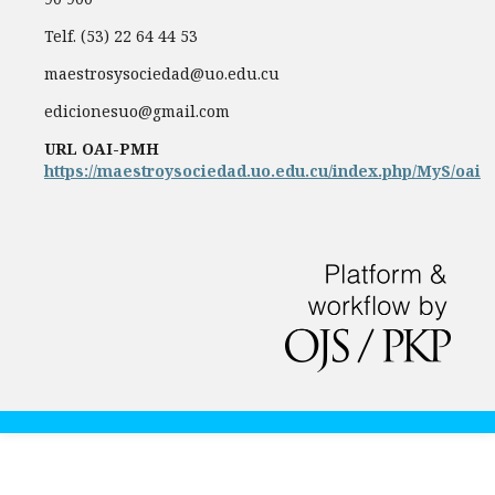
Telf. (53) 22 64 44 53
maestrosysociedad@uo.edu.cu
edicionesuo@gmail.com
URL OAI-PMH
https://maestroysociedad.uo.edu.cu/index.php/MyS/oai