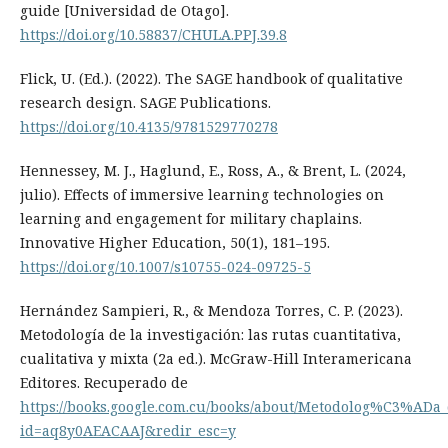
guide [Universidad de Otago].
https://doi.org/10.58837/CHULA.PPJ.39.8
Flick, U. (Ed.). (2022). The SAGE handbook of qualitative
research design. SAGE Publications.
https://doi.org/10.4135/9781529770278
Hennessey, M. J., Haglund, E., Ross, A., & Brent, L. (2024,
julio). Effects of immersive learning technologies on
learning and engagement for military chaplains.
Innovative Higher Education, 50(1), 181–195.
https://doi.org/10.1007/s10755-024-09725-5
Hernández Sampieri, R., & Mendoza Torres, C. P. (2023).
Metodología de la investigación: las rutas cuantitativa,
cualitativa y mixta (2a ed.). McGraw-Hill Interamericana
Editores. Recuperado de
https://books.google.com.cu/books/about/Metodolog%C3%ADa
id=aq8y0AEACAAJ&redir_esc=y