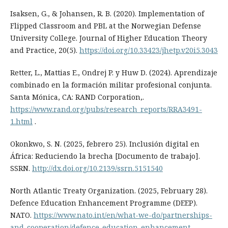
Isaksen, G., & Johansen, R. B. (2020). Implementation of
Flipped Classroom and PBL at the Norwegian Defense
University College. Journal of Higher Education Theory
and Practice, 20(5).
https://doi.org/10.33423/jhetp.v20i5.3043
Retter, L., Mattias E., Ondrej P. y Huw D. (2024). Aprendizaje
combinado en la formación militar profesional conjunta.
Santa Mónica, CA: RAND Corporation,.
https://www.rand.org/pubs/research_reports/RRA3491-
1.html
.
Okonkwo, S. N. (2025, febrero 25). Inclusión digital en
África: Reduciendo la brecha [Documento de trabajo].
SSRN.
http://dx.doi.org/10.2139/ssrn.5151540
North Atlantic Treaty Organization. (2025, February 28).
Defence Education Enhancement Programme (DEEP).
NATO.
https://www.nato.int/en/what-we-do/partnerships-
and-cooperation/defence-education-enhancement-