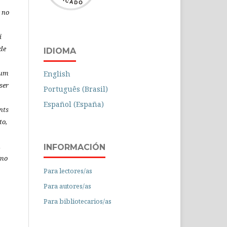
 no
i
de
IDIOMA
 um
English
ser
Português (Brasil)
Español (España)
nts
to,
á
INFORMACIÓN
omo
Para lectores/as
Para autores/as
Para bibliotecarios/as