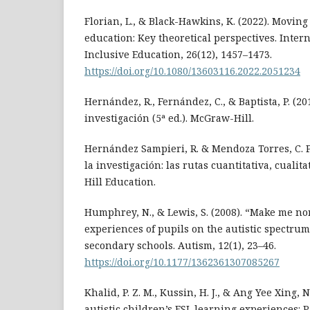
Florian, L., & Black-Hawkins, K. (2022). Movin
education: Key theoretical perspectives. Intern
Inclusive Education, 26(12), 1457–1473.
https://doi.org/10.1080/13603116.2022.2051234
Hernández, R., Fernández, C., & Baptista, P. (20
investigación (5ª ed.). McGraw-Hill.
Hernández Sampieri, R. & Mendoza Torres, C. P.
la investigación: las rutas cuantitativa, cualit
Hill Education.
Humphrey, N., & Lewis, S. (2008). “Make me n
experiences of pupils on the autistic spectru
secondary schools. Autism, 12(1), 23–46.
https://doi.org/10.1177/1362361307085267
Khalid, P. Z. M., Kussin, H. J., & Ang Yee Xing, 
autistic children’s ESL learning experiences: 