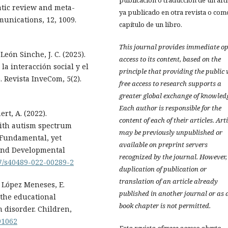
publicación o traducción de un art
matic review and meta-
ya publicado en otra revista o com
unications, 12, 1009.
capítulo de un libro.
This journal provides immediate o
 León Sinche, J. C. (2025).
access to its content, based on the
a interacción social y el
principle that providing the public
 Revista InveCom, 5(2).
free access to research supports a
greater global exchange of knowled
Each author is responsible for the
rt, A. (2022).
content of each of their articles. Art
with autism spectrum
may be previously unpublished or
 Fundamental, yet
available on preprint servers
and Developmental
recognized by the journal. However,
07/s40489-022-00289-2
duplication of publication or
translation of an article already
 López Meneses, E.
published in another journal or as 
 the educational
book chapter is not permitted.
 disorder. Children,
91062