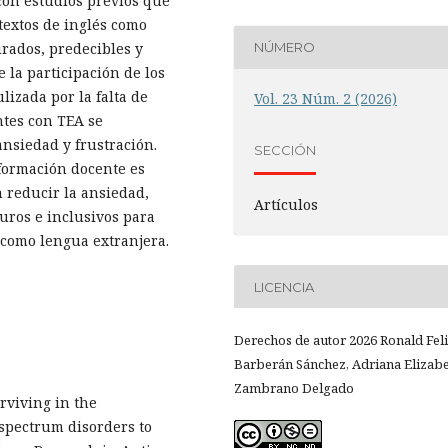
 con estudios previos que
textos de inglés como
rados, predecibles y
NÚMERO
 la participación de los
lizada por la falta de
Vol. 23 Núm. 2 (2026)
ntes con TEA se
nsiedad y frustración.
SECCIÓN
 formación docente es
 reducir la ansiedad,
Artículos
uros e inclusivos para
 como lengua extranjera.
LICENCIA
Derechos de autor 2026 Ronald Fel
Barberán Sánchez, Adriana Elizab
Zambrano Delgado
urviving in the
spectrum disorders to