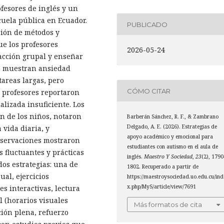
ofesores de inglés y un
cuela pública en Ecuador.
PUBLICADO
ción de métodos y
ue los profesores
2026-05-24
acción grupal y enseñar
es muestran ansiedad
tareas largas, pero
CÓMO CITAR
 profesores reportaron
alizada insuficiente. Los
n de los niños, notaron
Barberán Sánchez, R. F., & Zambrano
Delgado, A. E. (2026). Estrategias de
 vida diaria, y
apoyo académico y emocional para
observaciones mostraron
estudiantes con autismo en el aula de
 fluctuantes y prácticas
inglés.
Maestro Y Sociedad
,
23
(2), 1790
os estrategias: una de
1802. Recuperado a partir de
ual, ejercicios
https://maestroysociedad.uo.edu.cu/ind
x.php/MyS/article/view/7691
es interactivas, lectura
l (horarios visuales
Más formatos de cita
ción plena, refuerzo