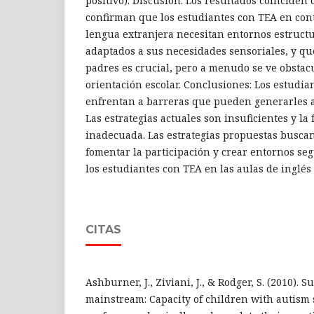
positivo). Discusión: Los resultados coinciden
confirman que los estudiantes con TEA en con
lengua extranjera necesitan entornos estructu
adaptados a sus necesidades sensoriales, y que
padres es crucial, pero a menudo se ve obstacu
orientación escolar. Conclusiones: Los estudia
enfrentan a barreras que pueden generarles a
Las estrategias actuales son insuficientes y la
inadecuada. Las estrategias propuestas buscan
fomentar la participación y crear entornos seg
los estudiantes con TEA en las aulas de inglés
CITAS
Ashburner, J., Ziviani, J., & Rodger, S. (2010). S
mainstream: Capacity of children with autism 