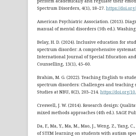
perform academically and regulate their emot
Spectrum Disorders, 4(1), 18–27.
https://doi.org
American Psychiatric Association. (2013). Diagn
manual of mental disorders (5th ed.). Washing
Belay, H. D. (2024). Inclusive education for st
spectrum disorder: A comprehensive systemati
International Journal of Special Education a
Counselling, 13(1), 45–60.
Brahim, M. G. (2022). Teaching English to stud
spectrum disorders: Challenges and teaching s
Studies at NBU, 8(2), 203–214.
https://doi.org/1
Creswell, J. W. (2014). Research design: Qualita
mixed methods approaches (4th ed.). SAGE Publ
Da, F., Ma, Y., Ma, M., Mao, J., Weng, Z., Yang, C.
of STEM learning on students with autism sp