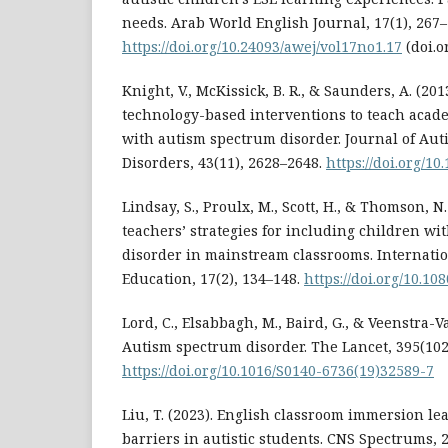
needs. Arab World English Journal, 17(1), 267–
https://doi.org/10.24093/awej/vol17no1.17
(doi.o
Knight, V., McKissick, B. R., & Saunders, A. (201
technology-based interventions to teach acade
with autism spectrum disorder. Journal of Au
Disorders, 43(11), 2628–2648.
https://doi.org/1
Lindsay, S., Proulx, M., Scott, H., & Thomson, N
teachers’ strategies for including children w
disorder in mainstream classrooms. Internatio
Education, 17(2), 134–148.
https://doi.org/10.1
Lord, C., Elsabbagh, M., Baird, G., & Veenstra-V
Autism spectrum disorder. The Lancet, 395(102
https://doi.org/10.1016/S0140-6736(19)32589-7
Liu, T. (2023). English classroom immersion l
barriers in autistic students. CNS Spectrums, 