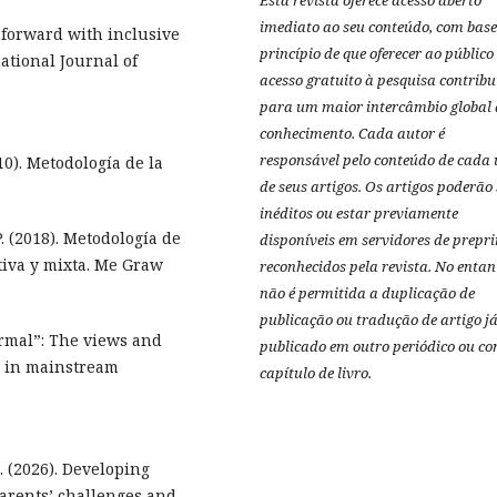
Esta revista oferece acesso aberto
imediato ao seu conteúdo, com base
g forward with inclusive
princípio de que oferecer ao público
ational Journal of
acesso gratuito à pesquisa contribu
para um maior intercâmbio global 
conhecimento.
Cada autor é
responsável pelo conteúdo de cada
10). Metodología de la
de seus artigos.
Os artigos poderão 
inéditos ou estar previamente
 (2018). Metodología de
disponíveis em servidores de prepri
ativa y mixta. Me Graw
reconhecidos pela revista.
No entan
não é permitida a duplicação de
publicação ou tradução de artigo j
ormal”: The views and
publicado em outro periódico ou c
m in mainstream
capítulo de livro.
N. (2026). Developing
Parents’ challenges and