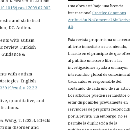
ions. Research in Autism
Esta obra está bajo una licencia
/10.1016/j.rasd.2009.07.002
internacional
Creative Commons
Atribución-NoComercial-SinDeriv
ostic and statistical
4.0
.
ton, DC: Author.
Esta revista proporciona un acceso
udents with autism
abierto inmediato a su contenido,
c review. Turkish
basado en el principio de que ofre
nd Guidance &
al público un acceso libre a las
investigaciones ayuda a un mayor
ents with autism
intercambio global de conocimient
trategies. English
Cada autor es responsable del
0.33919/esnbu.22.2.3
contenido de cada uno de sus artícu
Los artículos pueden ser inéditos o
tive, quantitative, and
estar disponibles previamente en
ications.
servidores de preprints reconocid
por la revista. Sin embargo, no se
, & Wang, T. (2025). Effects
permite la duplicación de la
ectrum disorder and