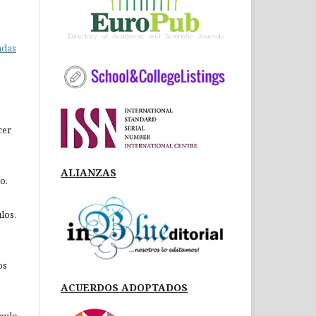
adas
cer
ALIANZAS
o.
los.
os
ACUERDOS ADOPTADOS