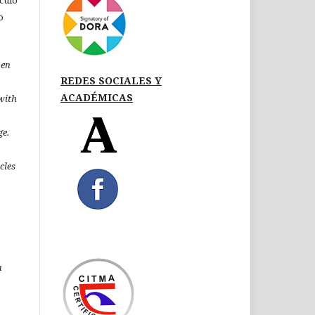
ículo
o
pen
REDES SOCIALES Y
ACADÉMICAS
 with
ge.
icles
a