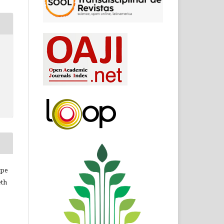
ipe
eth