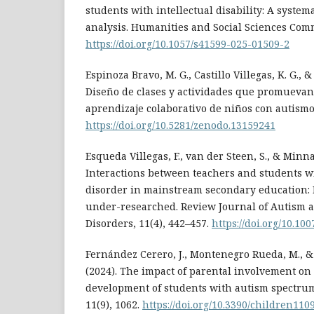
students with intellectual disability: A syste
analysis. Humanities and Social Sciences Comm
https://doi.org/10.1057/s41599-025-01509-2
Espinoza Bravo, M. G., Castillo Villegas, K. G., &
Diseño de clases y actividades que promuevan l
aprendizaje colaborativo de niños con autismo.
https://doi.org/10.5281/zenodo.13159241
Esqueda Villegas, F., van der Steen, S., & Minnae
Interactions between teachers and students 
disorder in mainstream secondary education:
under-researched. Review Journal of Autism 
Disorders, 11(4), 442–457.
https://doi.org/10.10
Fernández Cerero, J., Montenegro Rueda, M., &
(2024). The impact of parental involvement on
development of students with autism spectrum
11(9), 1062.
https://doi.org/10.3390/children110