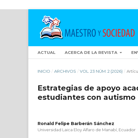
ACTUAL
ACERCA DE LA REVISTA
EN
INICIO
/
ARCHIVOS
/
VOL. 23 NÚM. 2 (2026)
/
Artíc
Estrategias de apoyo ac
estudiantes con autismo 
Ronald Felipe Barberán Sánchez
Universidad Laica Eloy Alfaro de Manabí, Ecuador