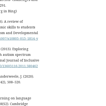
291.
rg in Bing)
3). A review of
mic skills to students
tism and Developmental
0.1007/s10803-013-1814-y
. (2013). Exploring
ith autism spectrum
nal Journal of Inclusive
080/13603116.2011.580462
anderweele, J. (2020).
42), 508–520.
earning on language
28(S2). Cambridge