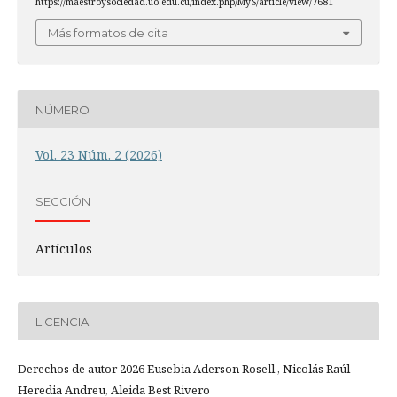
https://maestroysociedad.uo.edu.cu/index.php/MyS/article/view/7681
Más formatos de cita
NÚMERO
Vol. 23 Núm. 2 (2026)
SECCIÓN
Artículos
LICENCIA
Derechos de autor 2026 Eusebia Aderson Rosell , Nicolás Raúl
Heredia Andreu, Aleida Best Rivero