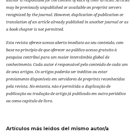
author is responsible for the content of each of their articles. Articles
may be previously unpublished or available on preprint servers
recognized by the journal. However, duplication of publication or
translation of an article already published in another journal or as
a book chapter is not permitted.
Esta revista oferece acesso aberto imediato ao seu conteúdo, com
base no princípio de que oferecer ao público acesso gratuito à
pesquisa contribui para um maior intercâmbio global de
conhecimento.
Cada autor é responsável pelo conteúdo de cada um
de seus artigos.
Os artigos poderão ser inéditos ou estar
previamente disponíveis em servidores de preprints reconhecidos
pela revista.
No entanto, não é permitida a duplicação de
publicação ou tradução de artigo já publicado em outro periódico
ou como capítulo de livro.
Artículos más leídos del mismo autor/a