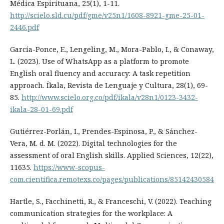
Médica Espirituana, 25(1), 1-11.
http://scielo.sld.cu/pdf/gme/v25n1/1608-8921-gme-25-01-
2446.pdf
García-Ponce, E., Lengeling, M., Mora-Pablo, I., & Conaway,
L. (2023). Use of WhatsApp as a platform to promote
English oral fluency and accuracy: A task repetition
approach. Íkala, Revista de Lenguaje y Cultura, 28(1), 69-
85.
http://www.scielo.org.co/pdf/ikala/v28n1/0123-3432-
ikala-28-01-69.pdf
Gutiérrez-Porlán, I., Prendes-Espinosa, P., & Sánchez-
Vera, M. d. M. (2022). Digital technologies for the
assessment of oral English skills. Applied Sciences, 12(22),
11635.
https://www-scopus-
com.cientifica.remotexs.co/pages/publications/85142430584
Hartle, S., Facchinetti, R., & Franceschi, V. (2022). Teaching
communication strategies for the workplace: A