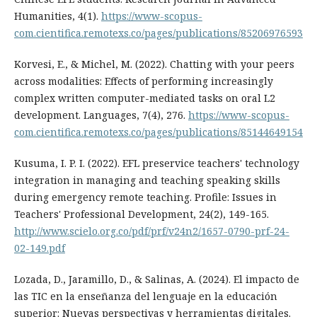
Humanities, 4(1).
https://www-scopus-
com.cientifica.remotexs.co/pages/publications/85206976593
Korvesi, E., & Michel, M. (2022). Chatting with your peers
across modalities: Effects of performing increasingly
complex written computer-mediated tasks on oral L2
development. Languages, 7(4), 276.
https://www-scopus-
com.cientifica.remotexs.co/pages/publications/85144649154
Kusuma, I. P. I. (2022). EFL preservice teachers' technology
integration in managing and teaching speaking skills
during emergency remote teaching. Profile: Issues in
Teachers' Professional Development, 24(2), 149-165.
http://www.scielo.org.co/pdf/prf/v24n2/1657-0790-prf-24-
02-149.pdf
Lozada, D., Jaramillo, D., & Salinas, A. (2024). El impacto de
las TIC en la enseñanza del lenguaje en la educación
superior: Nuevas perspectivas y herramientas digitales.