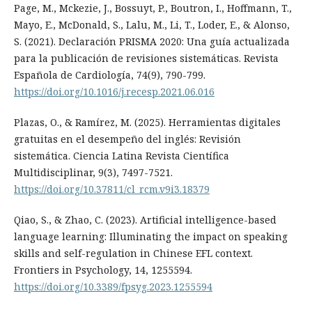
Page, M., Mckezie, J., Bossuyt, P., Boutron, I., Hoffmann, T.,
Mayo, E., McDonald, S., Lalu, M., Li, T., Loder, E., & Alonso,
S. (2021). Declaración PRISMA 2020: Una guía actualizada
para la publicación de revisiones sistemáticas. Revista
Española de Cardiología, 74(9), 790-799.
https://doi.org/10.1016/j.recesp.2021.06.016
Plazas, O., & Ramírez, M. (2025). Herramientas digitales
gratuitas en el desempeño del inglés: Revisión
sistemática. Ciencia Latina Revista Científica
Multidisciplinar, 9(3), 7497-7521.
https://doi.org/10.37811/cl_rcm.v9i3.18379
Qiao, S., & Zhao, C. (2023). Artificial intelligence-based
language learning: Illuminating the impact on speaking
skills and self-regulation in Chinese EFL context.
Frontiers in Psychology, 14, 1255594.
https://doi.org/10.3389/fpsyg.2023.1255594