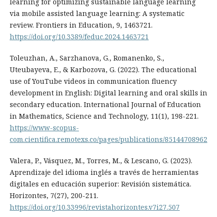
learning for optimizing sustainable language learning
via mobile assisted language learning: A systematic
review. Frontiers in Education, 9, 1463721.
https://doi.org/10.3389/feduc.2024.1463721
Toleuzhan, A., Sarzhanova, G., Romanenko, S.,
Uteubayeva, E., & Karbozova, G. (2022). The educational
use of YouTube videos in communication fluency
development in English: Digital learning and oral skills in
secondary education. International Journal of Education
in Mathematics, Science and Technology, 11(1), 198-221.
https://www-scopus-
com.cientifica.remotexs.co/pages/publications/85144708962
Valera, P., Vásquez, M., Torres, M., & Lescano, G. (2023).
Aprendizaje del idioma inglés a través de herramientas
digitales en educación superior: Revisión sistemática.
Horizontes, 7(27), 200-211.
https://doi.org/10.33996/revistahorizontes.v7i27.507