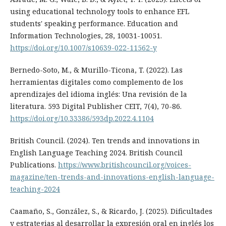
using educational technology tools to enhance EFL
students' speaking performance. Education and
Information Technologies, 28, 10031-10051.
https://doi.org/10.1007/s10639-022-11562-y
Bernedo-Soto, M., & Murillo-Ticona, T. (2022). Las
herramientas digitales como complemento de los
aprendizajes del idioma inglés: Una revisión de la
literatura. 593 Digital Publisher CEIT, 7(4), 70-86.
https://doi.org/10.33386/593dp.2022.4.1104
British Council. (2024). Ten trends and innovations in
English Language Teaching 2024. British Council
Publications.
https://www.britishcouncil.org/voices-
magazine/ten-trends-and-innovations-english-language-
teaching-2024
Caamaño, S., González, S., & Ricardo, J. (2025). Dificultades
y estrategias al desarrollar la expresión oral en inglés los