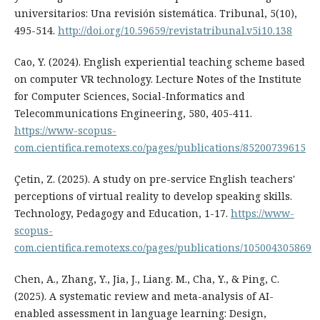
universitarios: Una revisión sistemática. Tribunal, 5(10),
495-514.
http://doi.org/10.59659/revistatribunal.v5i10.138
Cao, Y. (2024). English experiential teaching scheme based
on computer VR technology. Lecture Notes of the Institute
for Computer Sciences, Social-Informatics and
Telecommunications Engineering, 580, 405-411.
https://www-scopus-
com.cientifica.remotexs.co/pages/publications/85200739615
Çetin, Z. (2025). A study on pre-service English teachers'
perceptions of virtual reality to develop speaking skills.
Technology, Pedagogy and Education, 1-17.
https://www-
scopus-
com.cientifica.remotexs.co/pages/publications/105004305869
Chen, A., Zhang, Y., Jia, J., Liang. M., Cha, Y., & Ping, C.
(2025). A systematic review and meta-analysis of AI-
enabled assessment in language learning: Design,