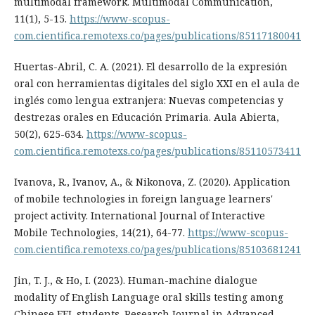
multimodal framework. Multimodal Communication,
11(1), 5-15.
https://www-scopus-
com.cientifica.remotexs.co/pages/publications/85117180041
Huertas-Abril, C. A. (2021). El desarrollo de la expresión
oral con herramientas digitales del siglo XXI en el aula de
inglés como lengua extranjera: Nuevas competencias y
destrezas orales en Educación Primaria. Aula Abierta,
50(2), 625-634.
https://www-scopus-
com.cientifica.remotexs.co/pages/publications/85110573411
Ivanova, R., Ivanov, A., & Nikonova, Z. (2020). Application
of mobile technologies in foreign language learners'
project activity. International Journal of Interactive
Mobile Technologies, 14(21), 64-77.
https://www-scopus-
com.cientifica.remotexs.co/pages/publications/85103681241
Jin, T. J., & Ho, I. (2023). Human-machine dialogue
modality of English Language oral skills testing among
Chinese EFL students. Research Journal in Advanced