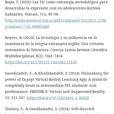
Rojas, E. (2020). Las TIC como estrategia metodológica para
desarrollar la expresión oral en adolescentes Kichwa
hablantes. Uisrael, 7(1), 89-98.
http://scielo.senescyt.gob.ec/pdf/rcuisrael/v7n1/2631-2786-
rcuisrael-7-01-00089.pdf
Royero, R. (2024). La tecnología y su influencia en la
enseñanza de la lengua extranjera inglés: Una revisión
sistemática de literatura. Ciencia Latina Revista Científica
Multidisciplinar, 8(2), 7441-7454.
https://doi.org/10.37811/cl_rcm.v8i2.11138
Saeedizadeh, E., & Khodabandeh, F. (2024). Unleashing the
power of Engage Virtual Reality Learning App: A syntactic
complexity boost in intermediate EFL students' oral
performance. PRESENCE: Virtual and Augmented Reality,
33, 315-337.
https://doi.org/10.1162/pres_a_00428
Shaliny, S., & Gandhimathi, S. (2024). Self-directed