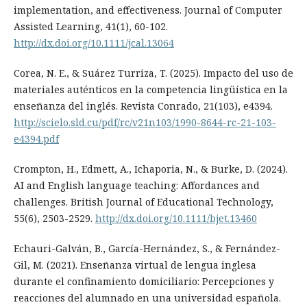
implementation, and effectiveness. Journal of Computer
Assisted Learning, 41(1), 60-102.
http://dx.doi.org/10.1111/jcal.13064
Corea, N. E., & Suárez Turriza, T. (2025). Impacto del uso de
materiales auténticos en la competencia lingüística en la
enseñanza del inglés. Revista Conrado, 21(103), e4394.
http://scielo.sld.cu/pdf/rc/v21n103/1990-8644-rc-21-103-
e4394.pdf
Crompton, H., Edmett, A., Ichaporia, N., & Burke, D. (2024).
AI and English language teaching: Affordances and
challenges. British Journal of Educational Technology,
55(6), 2503-2529.
http://dx.doi.org/10.1111/bjet.13460
Echauri-Galván, B., García-Hernández, S., & Fernández-
Gil, M. (2021). Enseñanza virtual de lengua inglesa
durante el confinamiento domiciliario: Percepciones y
reacciones del alumnado en una universidad española.