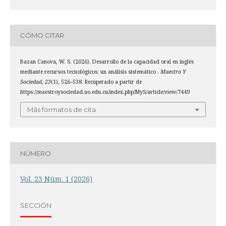
CÓMO CITAR
Bazan Canova, W. S. (2026). Desarrollo de la capacidad oral en inglés
mediante recursos tecnológicos: un análisis sistemático .
Maestro Y
Sociedad
,
23
(1), 526–538. Recuperado a partir de
https://maestroysociedad.uo.edu.cu/index.php/MyS/article/view/7449
Más formatos de cita
NÚMERO
Vol. 23 Núm. 1 (2026)
SECCIÓN