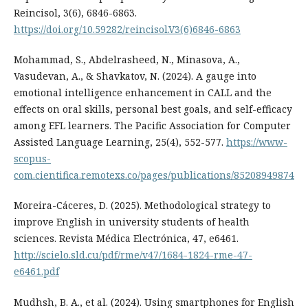
Reincisol, 3(6), 6846-6863.
https://doi.org/10.59282/reincisol.V3(6)6846-6863
Mohammad, S., Abdelrasheed, N., Minasova, A.,
Vasudevan, A., & Shavkatov, N. (2024). A gauge into
emotional intelligence enhancement in CALL and the
effects on oral skills, personal best goals, and self-efficacy
among EFL learners. The Pacific Association for Computer
Assisted Language Learning, 25(4), 552-577.
https://www-
scopus-
com.cientifica.remotexs.co/pages/publications/85208949874
Moreira-Cáceres, D. (2025). Methodological strategy to
improve English in university students of health
sciences. Revista Médica Electrónica, 47, e6461.
http://scielo.sld.cu/pdf/rme/v47/1684-1824-rme-47-
e6461.pdf
Mudhsh, B. A., et al. (2024). Using smartphones for English