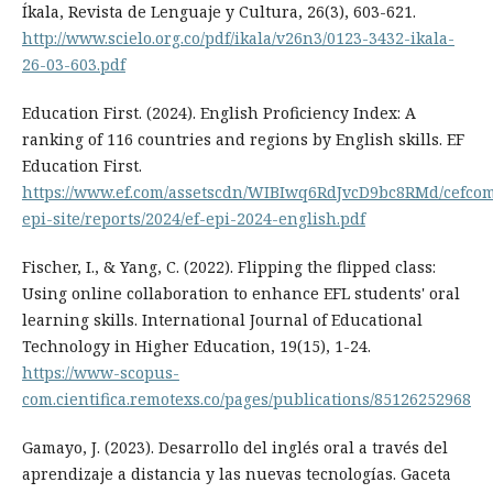
Íkala, Revista de Lenguaje y Cultura, 26(3), 603-621.
http://www.scielo.org.co/pdf/ikala/v26n3/0123-3432-ikala-
26-03-603.pdf
Education First. (2024). English Proficiency Index: A
ranking of 116 countries and regions by English skills. EF
Education First.
https://www.ef.com/assetscdn/WIBIwq6RdJvcD9bc8RMd/cefco
epi-site/reports/2024/ef-epi-2024-english.pdf
Fischer, I., & Yang, C. (2022). Flipping the flipped class:
Using online collaboration to enhance EFL students' oral
learning skills. International Journal of Educational
Technology in Higher Education, 19(15), 1-24.
https://www-scopus-
com.cientifica.remotexs.co/pages/publications/85126252968
Gamayo, J. (2023). Desarrollo del inglés oral a través del
aprendizaje a distancia y las nuevas tecnologías. Gaceta