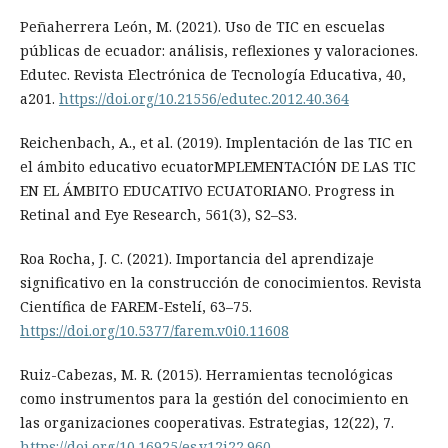
Peñaherrera León, M. (2021). Uso de TIC en escuelas
públicas de ecuador: análisis, reflexiones y valoraciones.
Edutec. Revista Electrónica de Tecnología Educativa, 40,
a201.
https://doi.org/10.21556/edutec.2012.40.364
Reichenbach, A., et al. (2019). Implentación de las TIC en
el ámbito educativo ecuatorMPLEMENTACIÓN DE LAS TIC
EN EL ÁMBITO EDUCATIVO ECUATORIANO. Progress in
Retinal and Eye Research, 561(3), S2–S3.
Roa Rocha, J. C. (2021). Importancia del aprendizaje
significativo en la construcción de conocimientos. Revista
Científica de FAREM-Estelí, 63–75.
https://doi.org/10.5377/farem.v0i0.11608
Ruiz-Cabezas, M. R. (2015). Herramientas tecnológicas
como instrumentos para la gestión del conocimiento en
las organizaciones cooperativas. Estrategias, 12(22), 7.
https://doi.org/10.16925/es.v12i22.960