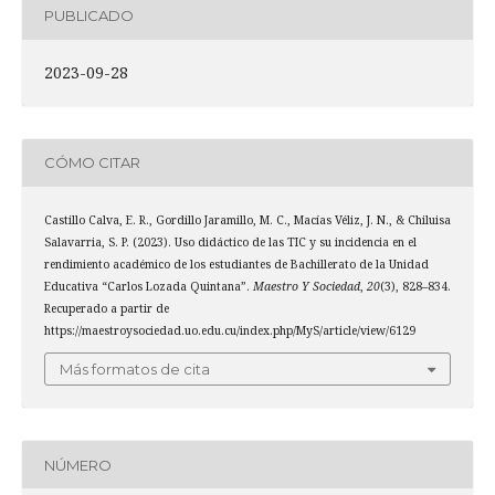
PUBLICADO
2023-09-28
CÓMO CITAR
Castillo Calva, E. R., Gordillo Jaramillo, M. C., Macías Véliz, J. N., & Chiluisa
Salavarria, S. P. (2023). Uso didáctico de las TIC y su incidencia en el
rendimiento académico de los estudiantes de Bachillerato de la Unidad
Educativa “Carlos Lozada Quintana”.
Maestro Y Sociedad
,
20
(3), 828–834.
Recuperado a partir de
https://maestroysociedad.uo.edu.cu/index.php/MyS/article/view/6129
Más formatos de cita
NÚMERO