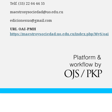
Telf. (53) 22 64 44 53
maestrosysociedad@uo.edu.cu
edicionesuo@gmail.com
URL OAI-PMH
https://maestroysociedad.uo.edu.cu/index.php/MyS/oai