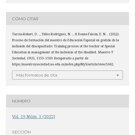
CÓMO CITAR
Turcás-Robert, D. ., Tellez-Rodríguez, N. ., & Bonne-Falcón, E. N. . (2022).
Proceso de formación del maestro de Educación Especial en gestión de la
inclusión del discapacitado: Training process of the teacher of Special
Education in management of the inclusion of the disabled.
Maestro Y
Sociedad
,
19
(3), 1153–1169. Recuperado a partir de
https://maestroysociedad.uo.edu.cu/index.php/MyS/article/view/5662
Más formatos de cita
NÚMERO
Vol. 19 Núm. 3 (2022)
SECCIÓN