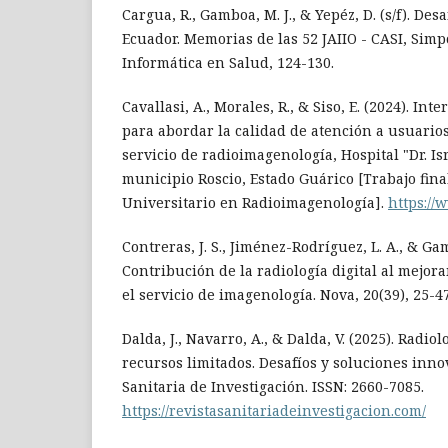
Cargua, R., Gamboa, M. J., & Yepéz, D. (s/f). Des
Ecuador. Memorias de las 52 JAIIO - CASI, Sim
Informática en Salud, 124-130.
Cavallasi, A., Morales, R., & Siso, E. (2024). In
para abordar la calidad de atención a usuario
servicio de radioimagenología, Hospital "Dr. Is
municipio Roscio, Estado Guárico [Trabajo fina
Universitario en Radioimagenología].
https://
Contreras, J. S., Jiménez-Rodríguez, L. A., & Ga
Contribución de la radiología digital al mejor
el servicio de imagenología. Nova, 20(39), 25-47
Dalda, J., Navarro, A., & Dalda, V. (2025). Radio
recursos limitados. Desafíos y soluciones inno
Sanitaria de Investigación. ISSN: 2660-7085.
https://revistasanitariadeinvestigacion.com/