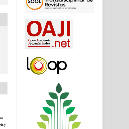
ua
eisy