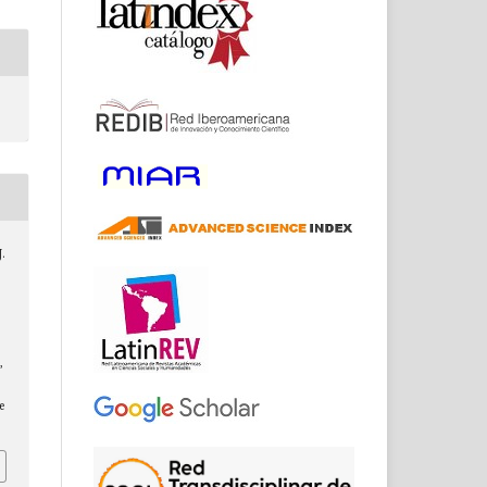
J.
,
e