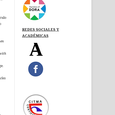
ículo
o
REDES SOCIALES Y
ACADÉMICAS
pen
 with
ge.
icles