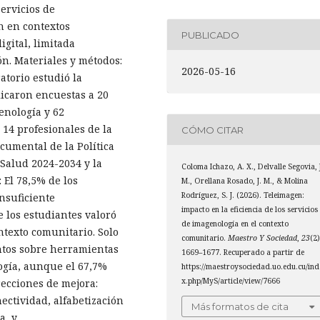
servicios de
n en contextos
PUBLICADO
gital, limitada
ón. Materiales y métodos:
2026-05-16
atorio estudió la
icaron encuestas a 20
enología y 62
 14 profesionales de la
CÓMO CITAR
cumental de la Política
 Salud 2024-2034 y la
Coloma Ichazo, A. X., Delvalle Segovia, 
 El 78,5% de los
M., Orellana Rosado, J. M., & Molina
Rodríguez, S. J. (2026). Teleimagen:
nsuficiente
impacto en la eficiencia de los servicios
e los estudiantes valoró
de imagenología en el contexto
ntexto comunitario. Solo
comunitario.
Maestro Y Sociedad
,
23
(2)
ntos sobre herramientas
1669–1677. Recuperado a partir de
logía, aunque el 67,7%
https://maestroysociedad.uo.edu.cu/ind
x.php/MyS/article/view/7666
irecciones de mejora:
ectividad, alfabetización
Más formatos de cita
a, y