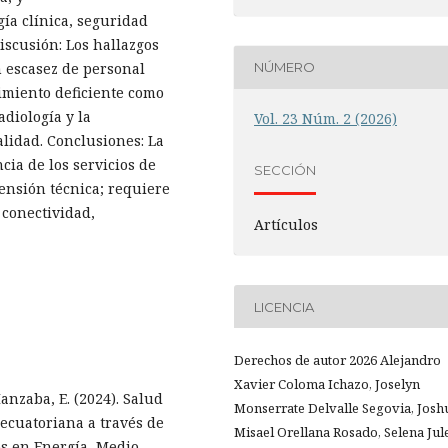
ía clínica, seguridad
Discusión: Los hallazgos
n escasez de personal
NÚMERO
imiento deficiente como
adiología y la
Vol. 23 Núm. 2 (2026)
alidad. Conclusiones: La
cia de los servicios de
SECCIÓN
ensión técnica; requiere
 conectividad,
Artículos
LICENCIA
Derechos de autor 2026 Alejandro
Xavier Coloma Ichazo, Joselyn
Manzaba, E. (2024). Salud
Monserrate Delvalle Segovia, Josh
 ecuatoriana a través de
Misael Orellana Rosado, Selena Jul
nes en Energía, Medio