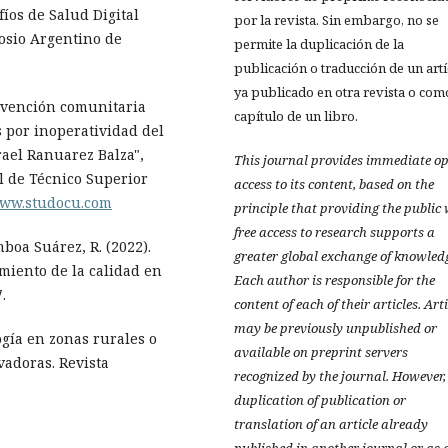
afíos de Salud Digital
por la revista. Sin embargo, no se
posio Argentino de
permite la duplicación de la
publicación o traducción de un art
ya publicado en otra revista o com
tervención comunitaria
capítulo de un libro.
s por inoperatividad del
rael Ranuarez Balza",
This journal provides immediate o
l de Técnico Superior
access to its content, based on the
www.studocu.com
principle that providing the public
free access to research supports a
mboa Suárez, R. (2022).
greater global exchange of knowled
amiento de la calidad en
Each author is responsible for the
.
content of each of their articles. Art
may be previously unpublished or
logía en zonas rurales o
available on preprint servers
vadoras. Revista
recognized by the journal. However,
duplication of publication or
translation of an article already