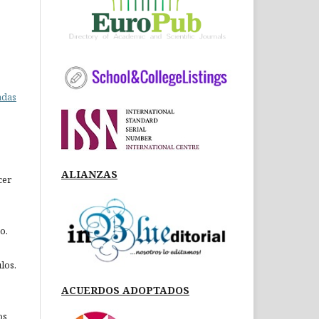
adas
ALIANZAS
cer
o.
los.
ACUERDOS ADOPTADOS
os