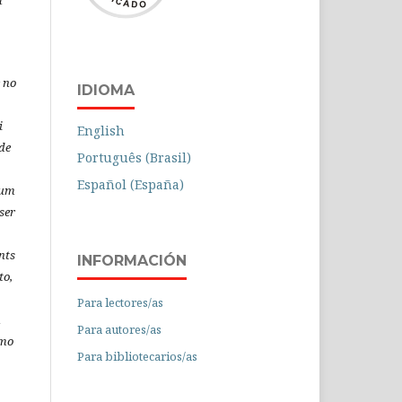
a
 no
IDIOMA
i
English
de
Português (Brasil)
Español (España)
 um
ser
nts
INFORMACIÓN
to,
Para lectores/as
á
Para autores/as
omo
Para bibliotecarios/as