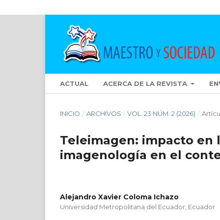
ACTUAL
ACERCA DE LA REVISTA
EN
INICIO
/
ARCHIVOS
/
VOL. 23 NÚM. 2 (2026)
/
Artíc
Teleimagen: impacto en la
imagenología en el cont
Alejandro Xavier Coloma Ichazo
Universidad Metropolitana del Ecuador, Ecuador