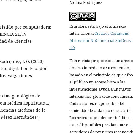
Molina Rodríguez
Esta obra está bajo una licencia
asistido por computadora:
internacional
Creative Commons
IENCIA 21, IV
Atribución-NoComercial-SinDeriv
idad de Ciencias
4.0
.
Esta revista proporciona un acceso
Rodríguez, J. O. (2023).
abierto inmediato a su contenido,
alud digital en Ecuador
basado en el principio de que ofre
 Investigaciones
al público un acceso libre a las
investigaciones ayuda a un mayor
ico imagenológico de
intercambio global de conocimient
eta Médica Espirituana,
Cada autor es responsable del
Ciencias Médicas de la
contenido de cada uno de sus artícu
o Pérez Hernández",
Los artículos pueden ser inéditos o
estar disponibles previamente en
servidores de preprints reconocid