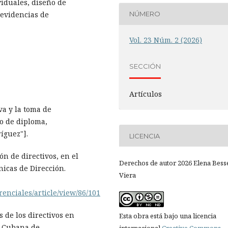
viduales, diseño de
evidencias de
NÚMERO
Vol. 23 Núm. 2 (2026)
SECCIÓN
Artículos
iva y la toma de
jo de diploma,
íguez"].
LICENCIA
ón de directivos, en el
Derechos de autor 2026 Elena Bess
nicas de Dirección.
Viera
erenciales/article/view/86/101
s de los directivos en
Esta obra está bajo una licencia
ta Cubana de