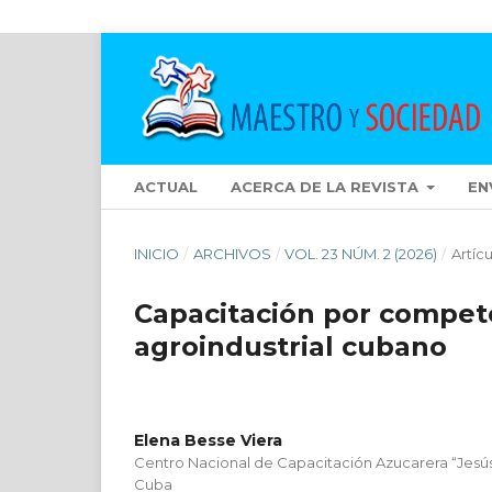
ACTUAL
ACERCA DE LA REVISTA
EN
INICIO
/
ARCHIVOS
/
VOL. 23 NÚM. 2 (2026)
/
Artíc
Capacitación por compete
agroindustrial cubano
Elena Besse Viera
Centro Nacional de Capacitación Azucarera “Jes
Cuba