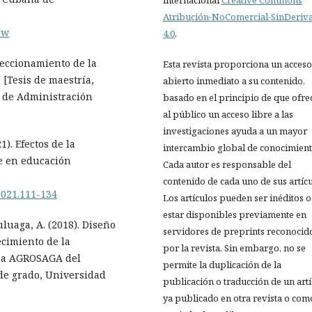
internacional
Creative Commons
Atribución-NoComercial-SinDeriv
ew
4.0
.
rfeccionamiento de la
Esta revista proporciona un acceso
 [Tesis de maestría,
abierto inmediato a su contenido,
 de Administración
basado en el principio de que ofre
al público un acceso libre a las
investigaciones ayuda a un mayor
1). Efectos de la
intercambio global de conocimient
je en educación
Cada autor es responsable del
.
contenido de cada uno de sus artícu
2021.111-134
Los artículos pueden ser inéditos o
estar disponibles previamente en
uluaga, A. (2018). Diseño
servidores de preprints reconocid
ecimiento de la
por la revista. Sin embargo, no se
esa AGROSAGA del
permite la duplicación de la
 de grado, Universidad
publicación o traducción de un art
ya publicado en otra revista o com