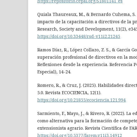
https://repositorio.cepal.org/S1801141_es
Quiala Thaureaux, M., & Bernardo Cuhema, S. L
impacto de la capacitación a directivos de la 
Research, Society and Development, 11(2), e34
https://doi.org/10.33448/rsd-v11i2.21245
Ramos Díaz, R., López Collazo, Z. S., & García Go
superación profesional de directivos en la mod
Reflexiones desde la experiencia. Referencia
Especial), 14-24.
Romero, R., & Cruz, J. (2025). Habilidades direc
5.0. Revista ECOCIENCIA, 12(1).
https://doi.org/10.21855/ecociencia.121.994
Sarmiento, F., Mayo, J., & Rivero, R. (2022). La 
como alternativa para la formación de compete
extensionista agrario. Revista Científica de FAR
https://doi.org/10.5377/farem.v11i3.14912