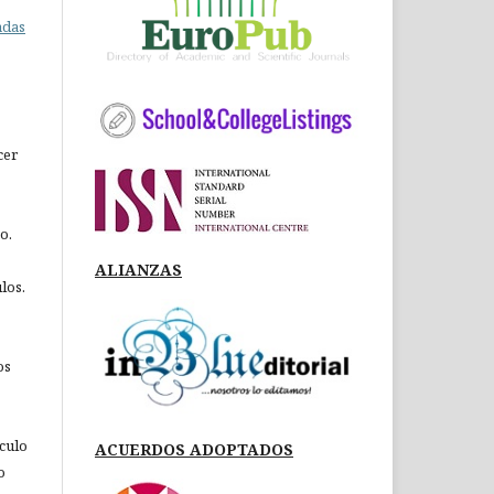
adas
cer
o.
ALIANZAS
los.
os
ículo
ACUERDOS ADOPTADOS
o