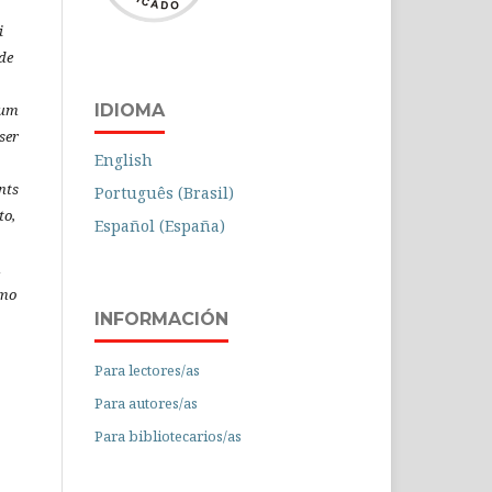
i
de
IDIOMA
 um
ser
English
nts
Português (Brasil)
to,
Español (España)
á
omo
INFORMACIÓN
Para lectores/as
Para autores/as
Para bibliotecarios/as