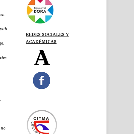
pen
 with
REDES SOCIALES Y
ACADÉMICAS
ge.
icles
a
 no