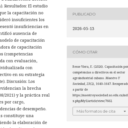
. Resultados: El estudio
que la capacitación no
PUBLICADO
ideró insuficientes los
resentó insuficiencias en
2026-05-13
ntificó ausencia de
modelo de capacitación
dora de capacitación
CÓMO CITAR
os (competencias
ada con evaluación,
Besse Viera, E. (2026). Capacitación po
ividualizada con
competencias a directivos en el sector
ectivo en su estrategia
agroindustrial cubano.
Maestro Y
). Discusión: Los
Sociedad
,
23
(2), 1640–1647. Recuperad
evidencian la brecha
a partir de
/2021) y la práctica real
https://maestroysociedad.uo.edu.cu/ind
x.php/MyS/article/view/7662
es por cargo,
videncias de desempeño.
Más formatos de cita
as constituye una
riendo la elaboración de