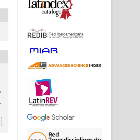
r
o
e