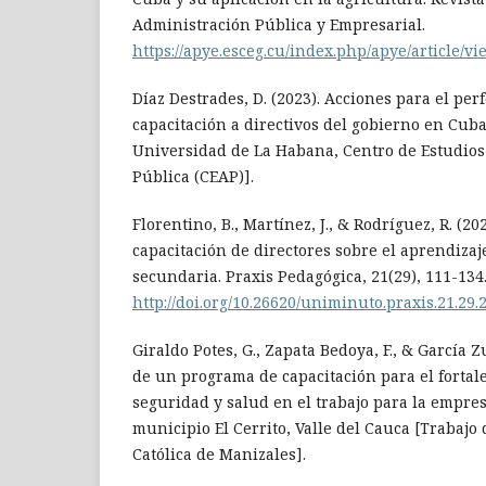
Administración Pública y Empresarial.
https://apye.esceg.cu/index.php/apye/article/vi
Díaz Destrades, D. (2023). Acciones para el pe
capacitación a directivos del gobierno en Cuba
Universidad de La Habana, Centro de Estudios
Pública (CEAP)].
Florentino, B., Martínez, J., & Rodríguez, R. (202
capacitación de directores sobre el aprendiza
secundaria. Praxis Pedagógica, 21(29), 111-134
http://doi.org/10.26620/uniminuto.praxis.21.29.
Giraldo Potes, G., Zapata Bedoya, F., & García Z
de un programa de capacitación para el fortal
seguridad y salud en el trabajo para la empr
municipio El Cerrito, Valle del Cauca [Trabajo
Católica de Manizales].