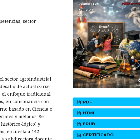
petencias, sector
el sector agroindustrial
esafío de actualizarse
el enfoque tradicional
dos, en consonancia con
PDF
erno basado en Ciencia e
HTML
riales y métodos: Se
histórico-lógico) y
EPUB
as, encuesta a 142
CERTIFICADO
a a subdirectora docente