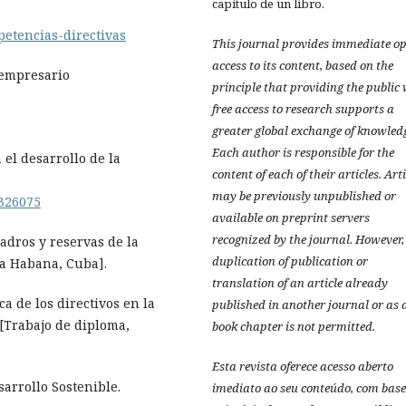
capítulo de un libro.
petencias-directivas
This journal provides immediate o
access to its content, based on the
 empresario
principle that providing the public
free access to research supports a
greater global exchange of knowled
Each author is responsible for the
 el desarrollo de la
content of each of their articles. Art
may be previously unpublished or
=326075
available on preprint servers
recognized by the journal. However,
uadros y reservas de la
duplication of publication or
La Habana, Cuba].
translation of an article already
a de los directivos en la
published in another journal or as 
[Trabajo de diploma,
book chapter is not permitted.
Esta revista oferece acesso aberto
sarrollo Sostenible.
imediato ao seu conteúdo, com base