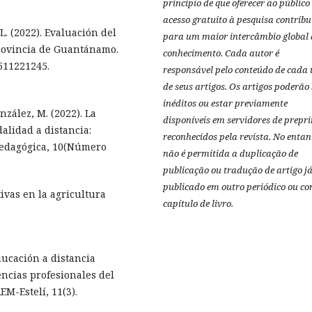
princípio de que oferecer ao público
acesso gratuito à pesquisa contribu
. (2022). Evaluación del
para um maior intercâmbio global 
provincia de Guantánamo.
conhecimento.
Cada autor é
511221245.
responsável pelo conteúdo de cada
de seus artigos.
Os artigos poderão 
inéditos ou estar previamente
nzález, M. (2022). La
disponíveis em servidores de prepri
alidad a distancia:
reconhecidos pela revista.
No entan
 Pedagógica, 10(Número
não é permitida a duplicação de
publicação ou tradução de artigo j
publicado em outro periódico ou c
tivas en la agricultura
capítulo de livro.
educación a distancia
ncias profesionales del
EM-Estelí, 11(3).