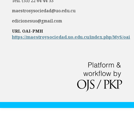
Telf. (53) 22 64 44 53
maestrosysociedad@uo.edu.cu
edicionesuo@gmail.com
URL OAI-PMH
https://maestroysociedad.uo.edu.cu/index.php/MyS/oai