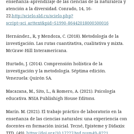
enseñanza-aprendizaje de las ciencias de la naturaleza y
atención a la diversidad. Conrado, 14, 16-
22.
http://scielo.sld.cu/scielo.php?
script=sci_arttext&pid=S1990-86442018000500016
Hernández., R, y Mendoza, C. (2018). Metodología de la
investigación. Las rutas cuantitativa, cualitativa y mixta.
McGraw-Hill Interamericana.
Hurtado, J. (2014). Comprensión holística de la
investigación y la metodología. Séptima edición.
Venezuela: Quirón SA.
Macazana, M., Sito, L., & Romero, A. (2021). Psicología
educativa. NSIA Publishigh House Editons.
Marín. M. (2021). El trabajo práctico de laboratorio en la
enseñanza de las ciencias naturales: una experiencia con
docentes en formación inicial. Tecné, Episteme y Didaxis:
TED, (49).
https://doi.org/10.17227/ted.num49-8221