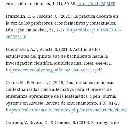
educación en ciencias, 14(1), 30-38.
https://bit.ly/3Ij8lZE
Franzolin, F., & Toscano, C. (2021). La práctica docente en
la voz de los profesores: ecos formativos y contextuales.
Educação em Revista, 37, 1-17.
https://doi.org/10.1590/0102-
469825410
Fuenmayor, A., y Acosta, S. (2015). Actitud de los
estudiantes del quinto año de bachillerato hacia la
investigación científica. Multiciencias, 15(4), 444-451.
https://www.redalyc.org/pdf/904/90448465011.pdf
Graus, M., & Fonseca, J. (2018). Las unidades didácticas
contextualizadas como alternativa para el proceso de
enseñanza-aprendizaje de la Matemática. Open Journal
Systems en Revista: Revista de entrenamiento, 1(3), 01-28.
http://refcale.uleam.edu.ec/index.php/enrevista/article/view/
Guirado, V., Rivero, O., & Campos, R. (2018). Estrategias de