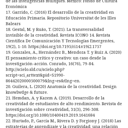
de las inteligencias múltiples. México: Fondo de Cultura
Económica
17. Garrido, C. (2016) El desarrollo de la creatividad en
Educación Primaria. Repositorio Universitat de les Illes
Balears
18. Gestal, M. y Ruão, T. (2021). La transversalidad
invisible de la creatividad. Revista ICONO 14. Revista
Científica De Comunicación Y Tecnologías Emergentes,
19(2), 1-10. https://doi.org/10.7195/ri14.v19i2.1757
19. Gonzales, A., Hernández B., Mendoza T. y Ruiz A. (2020)
El pensamiento crítico y creativo: un caso desde la
investigación-acción. Conrado, 16(76), 79-84.
http://scielo.sld.cu/scielo.php?
script=sci_arttext&pid=S1990-
86442020000500079&lng=es&tlng=en.
20. Guilera, L. (2020) Anatomía de la creatividad. Design
knowlwdge & future.
21. Hemdan, A. y Kazem A. (2019). Desarrollo de la
creatividad de estudiantes de alto rendimiento. Revista de
investigación sobre creatividad, 31(3), 296-308.
https://doi.org/10.1080/10400419.2019.1641684
22. Hurtado, P., García M., Rivera D. y Forgiony J. (2018) Las
estrategias de aprendizaje y la creatividad: una relación