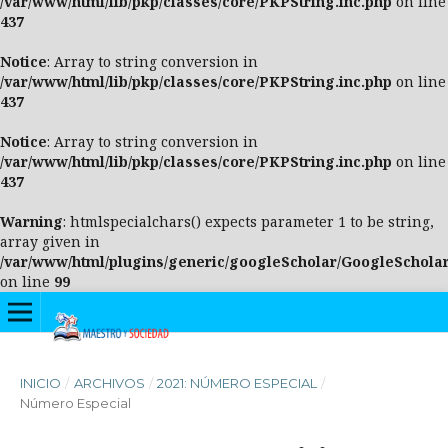
/var/www/html/lib/pkp/classes/core/PKPString.inc.php
on line
437
Notice
: Array to string conversion in
/var/www/html/lib/pkp/classes/core/PKPString.inc.php
on line
437
Notice
: Array to string conversion in
/var/www/html/lib/pkp/classes/core/PKPString.inc.php
on line
437
Warning
: htmlspecialchars() expects parameter 1 to be string,
array given in
/var/www/html/plugins/generic/googleScholar/GoogleScholar
on line
99
INICIO
/
ARCHIVOS
/
2021: NÚMERO ESPECIAL
/
Número Especial