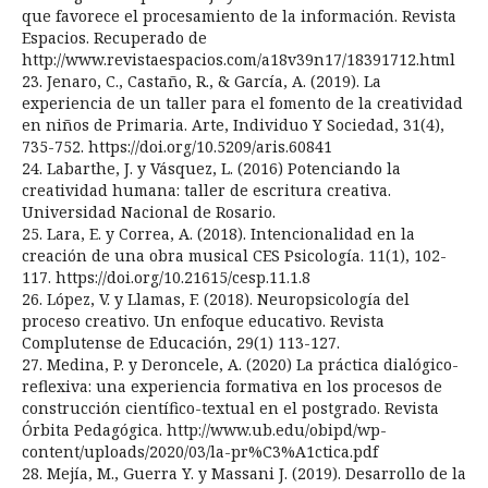
que favorece el procesamiento de la información. Revista
Espacios. Recuperado de
http://www.revistaespacios.com/a18v39n17/18391712.html
23. Jenaro, C., Castaño, R., & García, A. (2019). La
experiencia de un taller para el fomento de la creatividad
en niños de Primaria. Arte, Individuo Y Sociedad, 31(4),
735-752. https://doi.org/10.5209/aris.60841
24. Labarthe, J. y Vásquez, L. (2016) Potenciando la
creatividad humana: taller de escritura creativa.
Universidad Nacional de Rosario.
25. Lara, E. y Correa, A. (2018). Intencionalidad en la
creación de una obra musical CES Psicología. 11(1), 102-
117. https://doi.org/10.21615/cesp.11.1.8
26. López, V. y Llamas, F. (2018). Neuropsicología del
proceso creativo. Un enfoque educativo. Revista
Complutense de Educación, 29(1) 113-127.
27. Medina, P. y Deroncele, A. (2020) La práctica dialógico-
reflexiva: una experiencia formativa en los procesos de
construcción científico-textual en el postgrado. Revista
Órbita Pedagógica. http://www.ub.edu/obipd/wp-
content/uploads/2020/03/la-pr%C3%A1ctica.pdf
28. Mejía, M., Guerra Y. y Massani J. (2019). Desarrollo de la