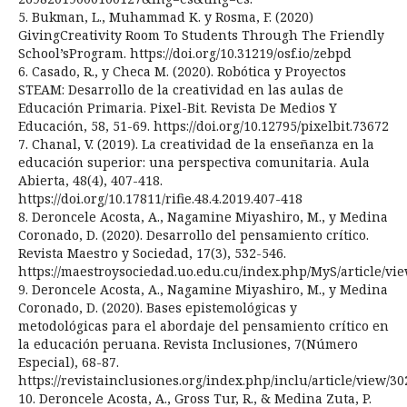
5. Bukman, L., Muhammad K. y Rosma, F. (2020)
GivingCreativity Room To Students Through The Friendly
School’sProgram. https://doi.org/10.31219/osf.io/zebpd
6. Casado, R., y Checa M. (2020). Robótica y Proyectos
STEAM: Desarrollo de la creatividad en las aulas de
Educación Primaria. Pixel-Bit. Revista De Medios Y
Educación, 58, 51-69. https://doi.org/10.12795/pixelbit.73672
7. Chanal, V. (2019). La creatividad de la enseñanza en la
educación superior: una perspectiva comunitaria. Aula
Abierta, 48(4), 407-418.
https://doi.org/10.17811/rifie.48.4.2019.407-418
8. Deroncele Acosta, A., Nagamine Miyashiro, M., y Medina
Coronado, D. (2020). Desarrollo del pensamiento crítico.
Revista Maestro y Sociedad, 17(3), 532-546.
https://maestroysociedad.uo.edu.cu/index.php/MyS/article/vi
9. Deroncele Acosta, A., Nagamine Miyashiro, M., y Medina
Coronado, D. (2020). Bases epistemológicas y
metodológicas para el abordaje del pensamiento crítico en
la educación peruana. Revista Inclusiones, 7(Número
Especial), 68-87.
https://revistainclusiones.org/index.php/inclu/article/view/30
10. Deroncele Acosta, A., Gross Tur, R., & Medina Zuta, P.