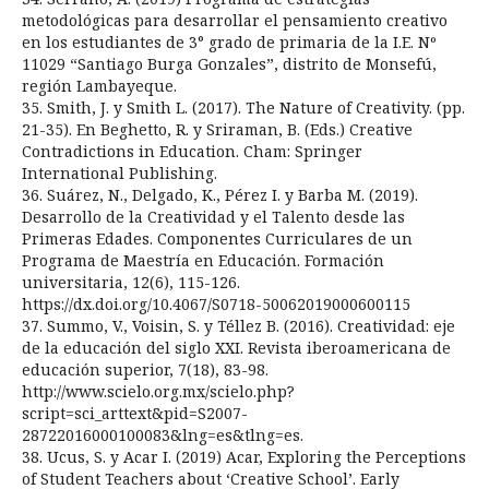
metodológicas para desarrollar el pensamiento creativo
en los estudiantes de 3° grado de primaria de la I.E. Nº
11029 “Santiago Burga Gonzales”, distrito de Monsefú,
región Lambayeque.
35. Smith, J. y Smith L. (2017). The Nature of Creativity. (pp.
21-35). En Beghetto, R. y Sriraman, B. (Eds.) Creative
Contradictions in Education. Cham: Springer
International Publishing.
36. Suárez, N., Delgado, K., Pérez I. y Barba M. (2019).
Desarrollo de la Creatividad y el Talento desde las
Primeras Edades. Componentes Curriculares de un
Programa de Maestría en Educación. Formación
universitaria, 12(6), 115-126.
https://dx.doi.org/10.4067/S0718-50062019000600115
37. Summo, V., Voisin, S. y Téllez B. (2016). Creatividad: eje
de la educación del siglo XXI. Revista iberoamericana de
educación superior, 7(18), 83-98.
http://www.scielo.org.mx/scielo.php?
script=sci_arttext&pid=S2007-
28722016000100083&lng=es&tlng=es.
38. Ucus, S. y Acar I. (2019) Acar, Exploring the Perceptions
of Student Teachers about ‘Creative School’. Early