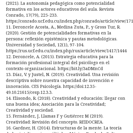
(2021). La autonomía pedagógica como potencialidad
formativa en los actores educativos del aula. Revista
Conrado, 17(79), 225-233.
https://conrado.ucf.edu.cu/index.php/conrado/article/view/17
11. Deroncele Acosta, A., Medina Zuta, P., y Gross Tur, R.
(2020). Gestión de potencialidades formativas en la
persona: reflexión epistémica y pautas metodológicas.
Universidad y Sociedad, 12(1), 97-104.
https://rus.ucf.edu.cu/index.php/rus/article/view/1417/1444
12. Deroncele, A. (2015). Estrategia educativa para la
formación profesional integral del psicólogo en el
contexto organizacional. https://bit.ly/3aDMnCd
13. Díaz, V. y Justel, N. (2019). Creatividad. Una revisión
descriptiva sobre nuestra capacidad de invención e
innovación. CES Psicología. https://doi:12.35-
49.10.21615/cesp.12.3.3.
14. Elisondo, R. (2018). Creatividad y educación: llegar con
una buena idea; Asociación para la Creatividad;
Creatividad y sociedad.
15. Fernández, J, Llamas F y Gutiérrez M (2019).
Creatividad: Revisión del concepto. REIDOCREA.
16. Gardner, H. (2014). Estructuras de la mente. La teoría