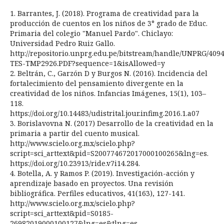
1. Barrantes, J. (2018). Programa de creatividad para la
producción de cuentos en los niños de 3° grado de Educ.
Primaria del colegio "Manuel Pardo". Chiclayo:
Universidad Pedro Ruiz Gallo.
http://repositorio.unprg.edu.pe/bitstream/handle/UNPRG/4094
TES-TMP2926.PDF?sequence=1&isAllowed=y
2. Beltrán, C., Garzón D y Burgos N. (2016). Incidencia del
fortalecimiento del pensamiento divergente en la
creatividad de los niños. Infancias Imágenes, 15(1), 103–
118.
https://doi.org/10.14483/udistrital.jour.infimg.2016.1.a07
3. Borislavovna N. (2017) Desarrollo de la creatividad en la
primaria a partir del cuento musical.
http://www.scielo.org.mx/scielo.php?
script=sci_arttext&pid=S200774672017000100265&lng=es.
https://doi.org/10.23913/ride.v7i14.284.
4. Botella, A. y Ramos P. (2019). Investigación-acción y
aprendizaje basado en proyectos. Una revisión
bibliográfica. Perfiles educativos, 41(163), 127-141.
http://www.scielo.org.mx/scielo.php?
script=sci_arttext&pid=S0185-
26982019000100127&lng=es&tlng=es.