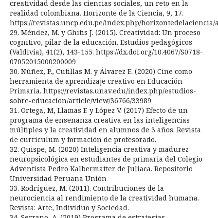
creatividad desde las ciencias sociales, un reto en la
realidad colombiana. Horizonte de la Ciencia, 9, 17.
https://revistas.uncp.edu.pe/index.php/horizontedelaciencia/a
29. Méndez, M. y Ghitis J. (2015). Creatividad: Un proceso
cognitivo, pilar de la educación. Estudios pedagógicos
(Valdivia), 41(2), 143-155. https://dx.doi.org/10.4067/S0718-
07052015000200009
30. Núñez, P., Cutillas M. y Álvarez E. (2020) Cine como
herramienta de aprendizaje creativo en Educación
Primaria. https://revistas.unav.edu/index.php/estudios-
sobre-educacion/article/view/36766/33989
31. Ortega, M, Llamas F. y López V. (2017) Efecto de un
programa de enseñanza creativa en las inteligencias
múltiples y la creatividad en alumnos de 3 años. Revista
de curriculum y formación de profesorado.
32. Quispe, M. (2020) Inteligencia creativa y madurez
neuropsicológica en estudiantes de primaria del Colegio
Adventista Pedro Kalbermatter de Juliaca. Repositorio
Universidad Peruana Unión
33. Rodríguez, M. (2011). Contribuciones de la
neurociencia al rendimiento de la creatividad humana.
Revista: Arte, Individuo y Sociedad.
34. Serrano, A. (2019) Programa de estrategias