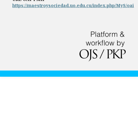
https://maestroysociedad.uo.edu.cu/index.php/MyS/oai