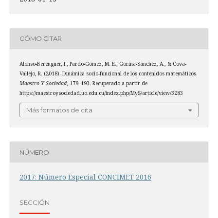
CÓMO CITAR
Alonso-Berenguer, I., Pardo-Gómez, M. E., Gorina-Sánchez, A., & Cova-
Vallejo, R. (2018). Dinámica socio-funcional de los contenidos matemáticos.
Maestro Y Sociedad
, 179–193. Recuperado a partir de
https://maestroysociedad.uo.edu.cu/index.php/MyS/article/view/3283
Más formatos de cita
NÚMERO
2017: Número Especial CONCIMET 2016
SECCIÓN