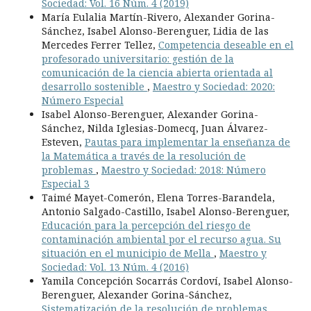
Sociedad: Vol. 16 Núm. 4 (2019)
María Eulalia Martín-Rivero, Alexander Gorina-
Sánchez, Isabel Alonso-Berenguer, Lidia de las
Mercedes Ferrer Tellez,
Competencia deseable en el
profesorado universitario: gestión de la
comunicación de la ciencia abierta orientada al
desarrollo sostenible
,
Maestro y Sociedad: 2020:
Número Especial
Isabel Alonso-Berenguer, Alexander Gorina-
Sánchez, Nilda Iglesias-Domecq, Juan Álvarez-
Esteven,
Pautas para implementar la enseñanza de
la Matemática a través de la resolución de
problemas
,
Maestro y Sociedad: 2018: Número
Especial 3
Taimé Mayet-Comerón, Elena Torres-Barandela,
Antonio Salgado-Castillo, Isabel Alonso-Berenguer,
Educación para la percepción del riesgo de
contaminación ambiental por el recurso agua. Su
situación en el municipio de Mella
,
Maestro y
Sociedad: Vol. 13 Núm. 4 (2016)
Yamila Concepción Socarrás Cordoví, Isabel Alonso-
Berenguer, Alexander Gorina-Sánchez,
Sistematización de la resolución de problemas