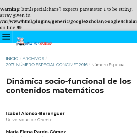
Warning
: htmlspecialchars() expects parameter 1 to be string,
array given in
/var/www/html/plugins/generic/googleScholar/GoogleScholar
on line
99
INICIO
/
ARCHIVOS
/
2017: NÚMERO ESPECIAL CONCIMET 2016
/
Número Especial
Dinámica socio-funcional de los
contenidos matemáticos
Isabel Alonso-Berenguer
Universidad de Oriente
María Elena Pardo-Gómez