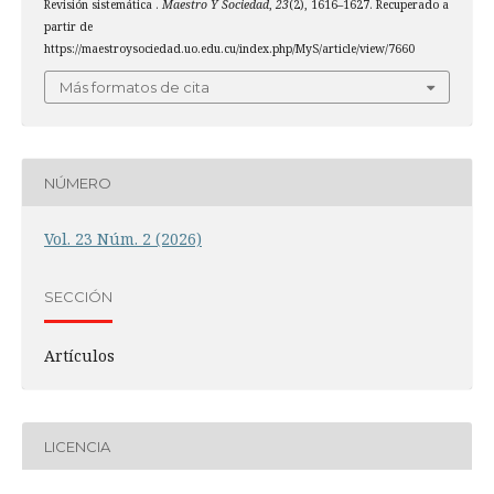
Revisión sistemática .
Maestro Y Sociedad
,
23
(2), 1616–1627. Recuperado a
partir de
https://maestroysociedad.uo.edu.cu/index.php/MyS/article/view/7660
Más formatos de cita
NÚMERO
Vol. 23 Núm. 2 (2026)
SECCIÓN
Artículos
LICENCIA