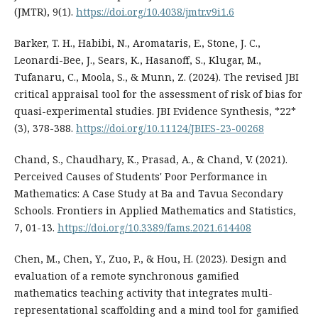
(JMTR), 9(1).
https://doi.org/10.4038/jmtr.v9i1.6
Barker, T. H., Habibi, N., Aromataris, E., Stone, J. C.,
Leonardi-Bee, J., Sears, K., Hasanoff, S., Klugar, M.,
Tufanaru, C., Moola, S., & Munn, Z. (2024). The revised JBI
critical appraisal tool for the assessment of risk of bias for
quasi-experimental studies. JBI Evidence Synthesis, *22*
(3), 378-388.
https://doi.org/10.11124/JBIES-23-00268
Chand, S., Chaudhary, K., Prasad, A., & Chand, V. (2021).
Perceived Causes of Students' Poor Performance in
Mathematics: A Case Study at Ba and Tavua Secondary
Schools. Frontiers in Applied Mathematics and Statistics,
7, 01-13.
https://doi.org/10.3389/fams.2021.614408
Chen, M., Chen, Y., Zuo, P., & Hou, H. (2023). Design and
evaluation of a remote synchronous gamified
mathematics teaching activity that integrates multi-
representational scaffolding and a mind tool for gamified