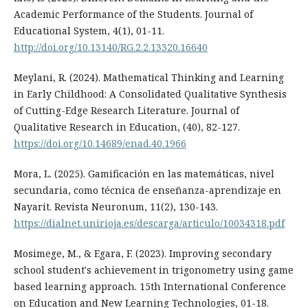
Academic Performance of the Students. Journal of
Educational System, 4(1), 01-11.
http://doi.org/10.13140/RG.2.2.13320.16640
Meylani, R. (2024). Mathematical Thinking and Learning
in Early Childhood: A Consolidated Qualitative Synthesis
of Cutting-Edge Research Literature. Journal of
Qualitative Research in Education, (40), 82-127.
https://doi.org/10.14689/enad.40.1966
Mora, L. (2025). Gamificación en las matemáticas, nivel
secundaria, como técnica de enseñanza-aprendizaje en
Nayarit. Revista Neuronum, 11(2), 130-143.
https://dialnet.unirioja.es/descarga/articulo/10034318.pdf
Mosimege, M., & Egara, F. (2023). Improving secondary
school student's achievement in trigonometry using game
based learning approach. 15th International Conference
on Education and New Learning Technologies, 01-18.