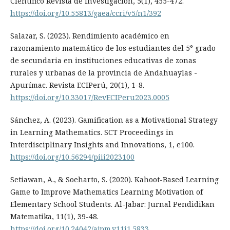
Científico Revista de Investigación, 5(1), 455-472.
https://doi.org/10.55813/gaea/ccri/v5/n1/392
Salazar, S. (2023). Rendimiento académico en
razonamiento matemático de los estudiantes del 5° grado
de secundaria en instituciones educativas de zonas
rurales y urbanas de la provincia de Andahuaylas -
Apurímac. Revista ECIPerú, 20(1), 1-8.
https://doi.org/10.33017/RevECIPeru2023.0005
Sánchez, A. (2023). Gamification as a Motivational Strategy
in Learning Mathematics. SCT Proceedings in
Interdisciplinary Insights and Innovations, 1, e100.
https://doi.org/10.56294/piii2023100
Setiawan, A., & Soeharto, S. (2020). Kahoot-Based Learning
Game to Improve Mathematics Learning Motivation of
Elementary School Students. Al-Jabar: Jurnal Pendidikan
Matematika, 11(1), 39-48.
https://doi.org/10.24042/ajpm.v11i1.5833