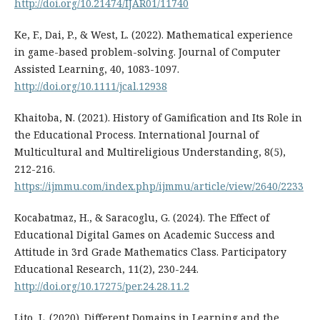
http://doi.org/10.21474/IJAR01/11740
Ke, F., Dai, P., & West, L. (2022). Mathematical experience
in game-based problem-solving. Journal of Computer
Assisted Learning, 40, 1083-1097.
http://doi.org/10.1111/jcal.12938
Khaitoba, N. (2021). History of Gamification and Its Role in
the Educational Process. International Journal of
Multicultural and Multireligious Understanding, 8(5),
212-216.
https://ijmmu.com/index.php/ijmmu/article/view/2640/2233
Kocabatmaz, H., & Saracoglu, G. (2024). The Effect of
Educational Digital Games on Academic Success and
Attitude in 3rd Grade Mathematics Class. Participatory
Educational Research, 11(2), 230-244.
http://doi.org/10.17275/per.24.28.11.2
Lito, L. (2020). Different Domains in Learning and the