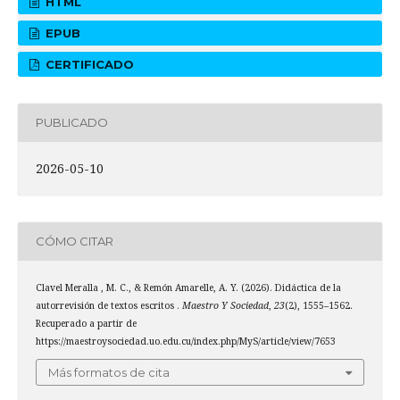
HTML
EPUB
CERTIFICADO
PUBLICADO
2026-05-10
CÓMO CITAR
Clavel Meralla , M. C., & Remón Amarelle, A. Y. (2026). Didáctica de la
autorrevisión de textos escritos .
Maestro Y Sociedad
,
23
(2), 1555–1562.
Recuperado a partir de
https://maestroysociedad.uo.edu.cu/index.php/MyS/article/view/7653
Más formatos de cita