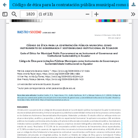
Código de ética para la contratación pública municipal como instrumento de gobernanza y sostenibilidad institucional en Ecuador