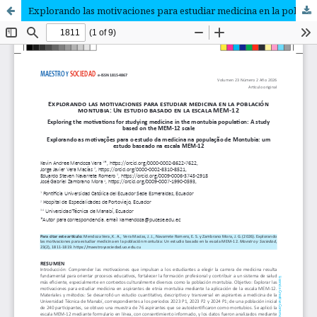
Explorando las motivaciones para estudiar medicina en la población montubia: Un estudio basado en la escala MEM-12