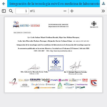
Integración de la tecnología móvil en medicina de laboratorio en la formación del tecnólogo superior