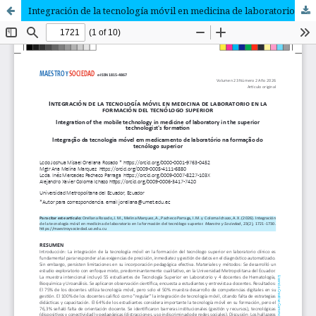
Integración de la tecnología móvil en medicina de laboratorio en la formación del tecnólogo superior