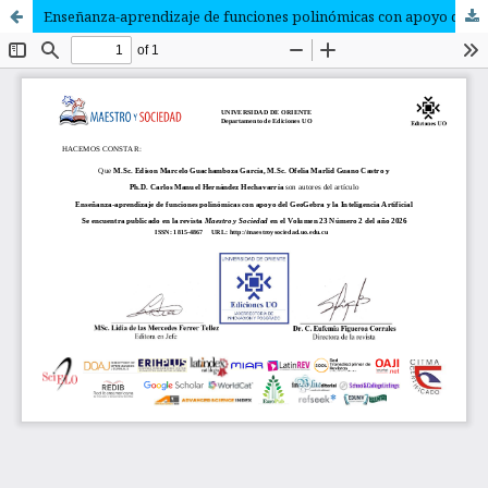
Enseñanza-aprendizaje de funciones polinómicas con apoyo del GeoGebra y la Inteligencia Artificial