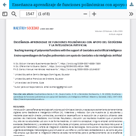
Enseñanza-aprendizaje de funciones polinómicas con apoyo del GeoGebra y la Inteligencia Artificial