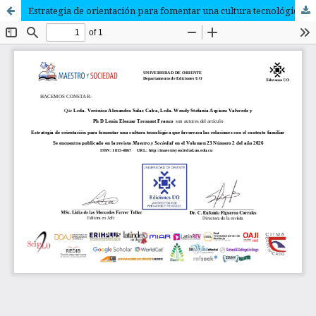
Estrategia de orientación para fomentar una cultura tecnológica que favorezca las relaciones con el contexto familiar.