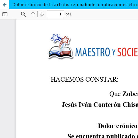
Dolor crónico de la artritis reumatoide: implicaciones clín