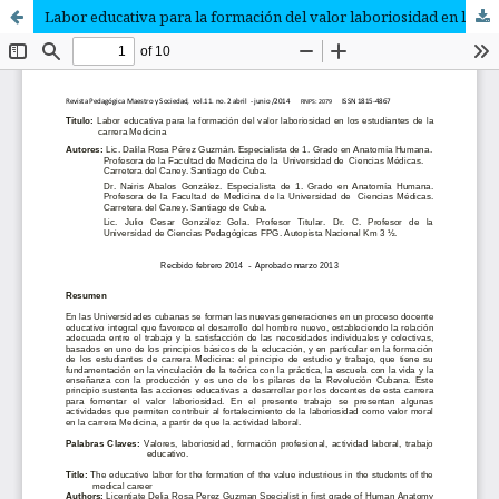
Labor educativa para la formación del valor laboriosidad en los estudiantes de la carrera Medicina