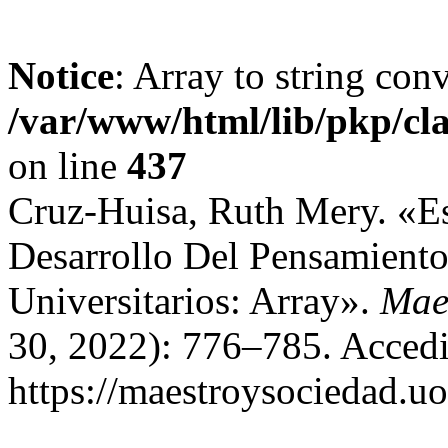
Notice
: Array to string con
/var/www/html/lib/pkp/cl
on line
437
Cruz-Huisa, Ruth Mery. «Est
Desarrollo Del Pensamiento 
Universitarios: Array».
Mae
30, 2022): 776–785. Accedi
https://maestroysociedad.u