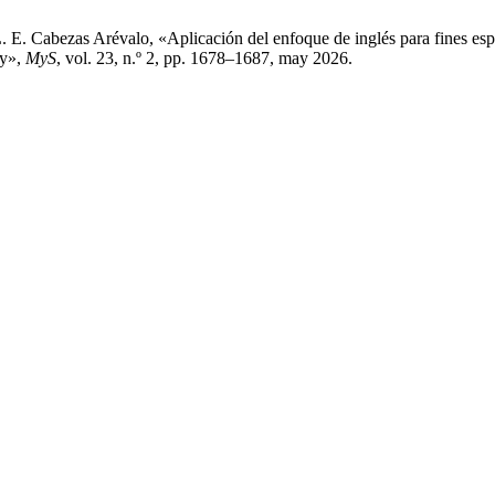
. E. Cabezas Arévalo, «Aplicación del enfoque de inglés para fines espe
ty»,
MyS
, vol. 23, n.º 2, pp. 1678–1687, may 2026.